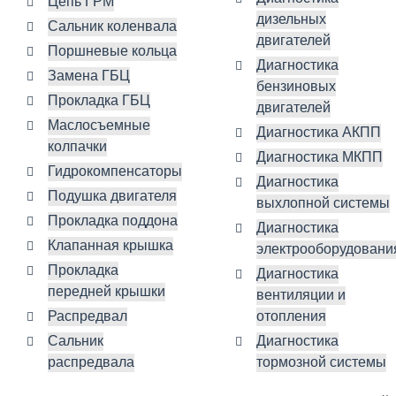
Цепь ГРМ
дизельных
Сальник коленвала
двигателей
Поршневые кольца
Диагностика
Замена ГБЦ
бензиновых
Прокладка ГБЦ
двигателей
Маслосъемные
Диагностика АКПП
колпачки
Диагностика МКПП
Гидрокомпенсаторы
Диагностика
Подушка двигателя
выхлопной системы
Прокладка поддона
Диагностика
Клапанная крышка
электрооборудовани
Прокладка
Диагностика
передней крышки
вентиляции и
Распредвал
отопления
Сальник
Диагностика
распредвала
тормозной системы