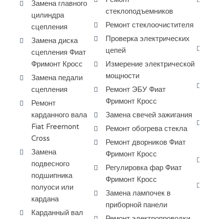
Замена главного
стеклоподъемников
ди
цилиндра
ша
Ремонт стеклоочистителя
сцепления
Фр
Проверка электрических
Замена диска
За
цепей
сцепления Фиат
ко
Фримонт Кросс
Измерение электрической
ко
мощности
Замена педали
Ба
сцепления
Ремонт ЭБУ Фиат
ту
Фримонт Кросс
Ремонт
Fr
карданного вала
Замена свечей зажигания
За
Fiat Freemont
Ремонт обогрева стекла
ма
Cross
Ремонт дворников Фиат
ко
Замена
Фримонт Кросс
Сб
подвесного
Регулировка фар Фиат
ту
подшипника
Фримонт Кросс
Пр
полуоси или
Замена лампочек в
ра
кардана
приборной панели
за
Карданный вал
Ремонт электропроводки