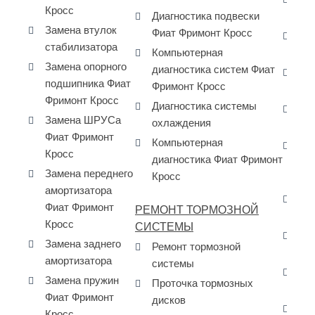
Кросс
Диагностика подвески
дв
Замена втулок
Фиат Фримонт Кросс
Ре
стабилизатора
Компьютерная
дв
Замена опорного
диагностика систем Фиат
За
подшипника Фиат
Фримонт Кросс
Fi
Фримонт Кросс
Диагностика системы
За
Замена ШРУСа
охлаждения
пе
Фиат Фримонт
Компьютерная
За
Кросс
диагностика Фиат Фримонт
ра
Замена переднего
Кросс
Fr
амортизатора
Да
Фиат Фримонт
РЕМОНТ ТОРМОЗНОЙ
ма
Кросс
СИСТЕМЫ
Да
Замена заднего
Ремонт тормозной
за
амортизатора
системы
Да
Замена пружин
Проточка тормозных
за
Фиат Фримонт
дисков
Да
Кросс