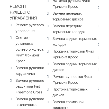
Натяжка ручника Фиат
Cr
РЕМОНТ
Фримонт Кросс
Ре
РУЛЕВОГО
Замена передних
ГБ
УПРАВЛЕНИЯ
тормозных дисков
Cr
Ремонт рулевого
Замена передних
За
управления
тормозных колодок
ма
Снятие -
ко
Замена задних тормозных
установка
колодок
За
рулевого колеса
ги
Прокачка тормозов Фиат
Фиат Фримонт
Фримонт Кросс
Ре
Кросс
си
Замена задних тормозных
Замена рулевого
дисков
За
карданчика
дв
Ремонт суппортов Фиат
Замена рулевого
Фр
Фримонт Кросс
редуктора Fiat
За
Проточка тормозных
Freemont Cross
по
дисков
Замена рулевого
За
Замена тормозной
наконечника
кр
жидкости