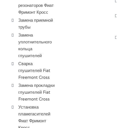
Пр
резонаторов Фиат
ох
Фримонт Кросс
За
Замена приемной
пе
трубы
Кр
Замена
За
уплотнительного
ра
кольца
глушителей
Сварка
глушителей Fiat
Freemont Cross
Замена прокладки
глушителей Fiat
Freemont Cross
Установка
пламегасителей
Фиат Фримонт
Кросс