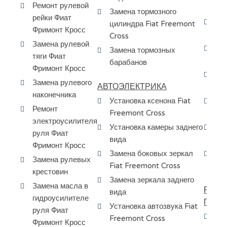
Ремонт рулевой
Фр
Замена тормозного
рейки Фиат
Чи
цилиндра Fiat Freemont
Фримонт Кросс
ап
Cross
Замена рулевой
Ре
Замена тормозных
тяги Фиат
Fi
барабанов
Фримонт Кросс
За
Замена рулевого
АВТОЭЛЕКТРИКА
Фи
наконечника
Установка ксенона Fiat
Сн
Ремонт
Freemont Cross
бе
электроусилителя
Установка камеры заднего
За
руля Фиат
вида
эл
Фримонт Кросс
Замена боковых зеркал
За
Замена рулевых
Fiat Freemont Cross
ур
крестовин
Замена зеркала заднего
Замена масла в
РЕМО
вида
гидроусилителе
ПЕРЕ
Установка автозвука Fiat
руля Фиат
Ос
Freemont Cross
Фримонт Кросс