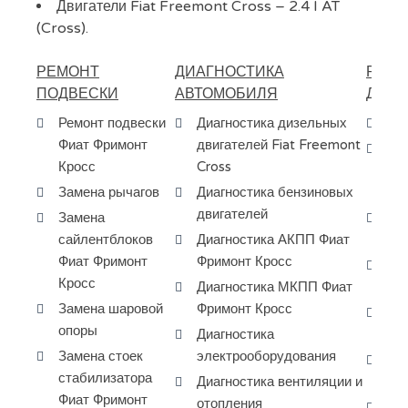
Двигатели Fiat Freemont Cross – 2.4 I AT
(Cross).
РЕМОНТ
ДИАГНОСТИКА
РЕМО
ПОДВЕСКИ
АВТОМОБИЛЯ
ДВИГ
Ремонт подвески
Диагностика дизельных
Ре
Фиат Фримонт
двигателей Fiat Freemont
За
Кросс
Cross
ГБ
Замена рычагов
Диагностика бензиновых
Cr
двигателей
Замена
За
сайлентблоков
Диагностика АКПП Фиат
фо
Фиат Фримонт
Фримонт Кросс
Ка
Кросс
Диагностика МКПП Фиат
ре
Замена шаровой
Фримонт Кросс
За
опоры
Диагностика
на
Замена стоек
электрооборудования
За
стабилизатора
Диагностика вентиляции и
Fi
Фиат Фримонт
отопления
Ре