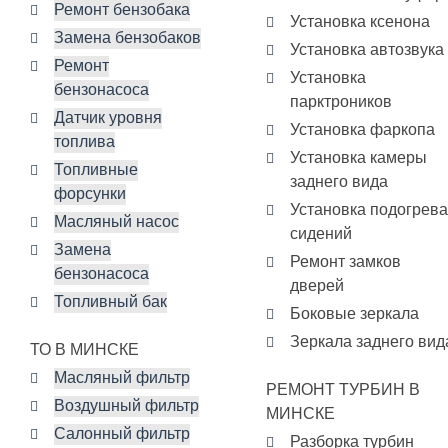
Ремонт бензобака
Установка ксенона
Замена бензобаков
Установка автозвука
Ремонт
Установка
бензонасоса
парктроников
Датчик уровня
Установка фаркопа
топлива
Установка камеры
Топливные
заднего вида
форсунки
Установка подогрева
Масляный насос
сидений
Замена
Ремонт замков
бензонасоса
дверей
Топливный бак
Боковые зеркала
Зеркала заднего вид
ТО В МИНСКЕ
Масляный фильтр
РЕМОНТ ТУРБИН В
Воздушный фильтр
МИНСКЕ
Салонный фильтр
Разборка турбин