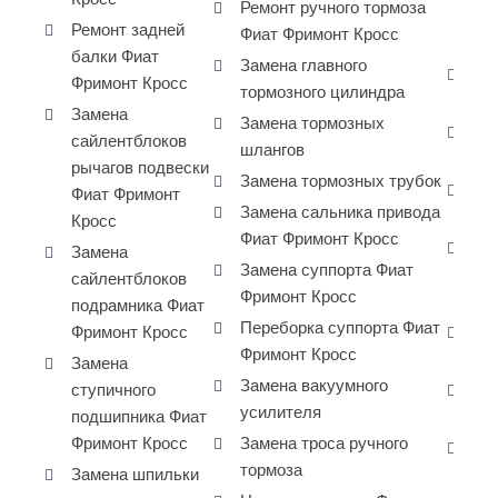
Ремонт ручного тормоза
ра
Ремонт задней
Фиат Фримонт Кросс
Фи
балки Фиат
Замена главного
Да
Фримонт Кросс
тормозного цилиндра
- 
Замена
Замена тормозных
За
сайлентблоков
шлангов
Фи
рычагов подвески
Замена тормозных трубок
За
Фиат Фримонт
Замена сальника привода
Fi
Кросс
Фиат Фримонт Кросс
За
Замена
Замена суппорта Фиат
ко
сайлентблоков
Фримонт Кросс
Фр
подрамника Фиат
Переборка суппорта Фиат
Фримонт Кросс
За
Фримонт Кросс
ра
Замена
Замена вакуумного
ступичного
Сн
усилителя
подшипника Фиат
дв
Фримонт Кросс
Замена троса ручного
За
тормоза
Замена шпильки
ко