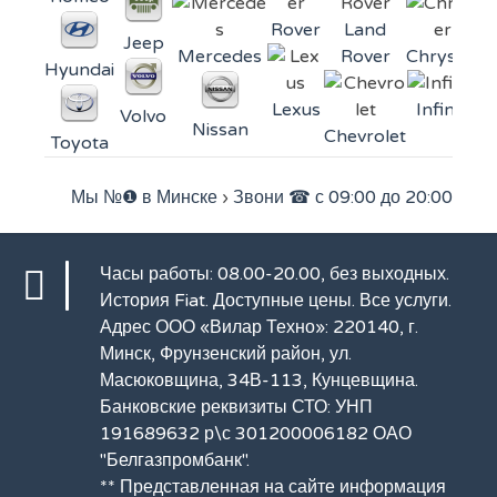
Rover
Land
Jeep
Mercedes
Rover
Chrysler
Hyundai
Lexus
Infiniti
Volvo
Nissan
Chevrolet
Toyota
Мы №❶ в Минске
›
Звони ☎ с 09:00 до 20:00
Часы работы: 08.00-20.00, без выходных.
История Fiat
. Доступные цены.
Все услуги
.
Адрес ООО «Вилар Техно»: 220140, г.
Минск, Фрунзенский район, ул.
Масюковщина, 34В-113, Кунцевщина.
Банковские реквизиты СТО: УНП
191689632 р\с 301200006182 ОАО
"Белгазпромбанк".
** Представленная на сайте информация