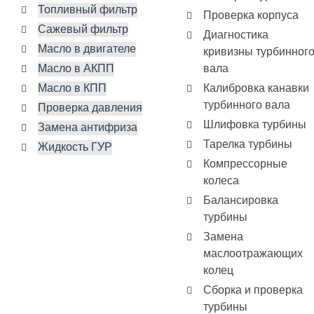
Топливный фильтр
Проверка корпуса
Сажевый фильтр
Диагностика
Масло в двигателе
кривизны турбинног
Масло в АКПП
вала
Масло в КПП
Калибровка канавки
турбинного вала
Проверка давления
Шлифовка турбины
Замена антифриза
Тарелка турбины
Жидкость ГУР
Компрессорные
колеса
Балансировка
турбины
Замена
маслоотражающих
колец
Сборка и проверка
турбины