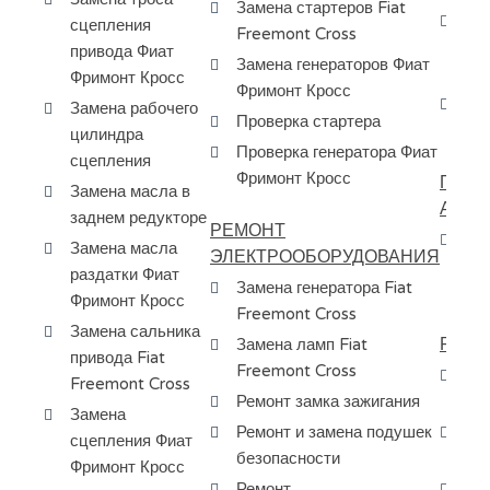
Замена стартеров Fiat
За
сцепления
Freemont Cross
МК
привода Фиат
Замена генераторов Фиат
Фр
Фримонт Кросс
Фримонт Кросс
Сн
Замена рабочего
Проверка стартера
АК
цилиндра
Проверка генератора Фиат
сцепления
Фримонт Кросс
ПОКУ
Замена масла в
АВТО
заднем редукторе
РЕМОНТ
Пр
Замена масла
ЭЛЕКТРООБОРУДОВАНИЯ
ав
раздатки Фиат
Замена генератора Fiat
по
Фримонт Кросс
Freemont Cross
Замена сальника
РЕМО
Замена ламп Fiat
привода Fiat
Freemont Cross
Рем
Freemont Cross
Ремонт замка зажигания
Fr
Замена
Ремонт и замена подушек
Ра
сцепления Фиат
безопасности
Fi
Фримонт Кросс
Ремонт
За