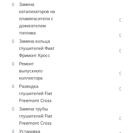
Замена
си
катализаторов на
ох
пламягасители с
За
дожигателем
ох
топлива
Да
Замена кольца
ве
глушителей Фиат
Да
Фримонт Кросс
жи
Ремонт
Фр
выпускного
За
коллектора
ох
Разводка
За
глушителей Fiat
ра
Freemont Cross
ба
Замена трубы
Кр
глушителей Fiat
За
Freemont Cross
Фи
Установка