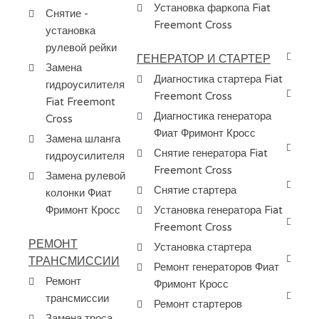
др
Установка фаркопа Fiat
Снятие -
пе
Freemont Cross
установка
сп
рулевой рейки
Пр
ГЕНЕРАТОР И СТАРТЕР
Замена
ма
Диагностика стартера Fiat
гидроусилителя
За
Freemont Cross
Fiat Freemont
КП
Диагностика генератора
Cross
Cr
Фиат Фримонт Кросс
Замена шланга
Сн
Снятие генератора Fiat
гидроусилителя
мо
Freemont Cross
Замена рулевой
За
Снятие стартера
колонки Фиат
ку
Фримонт Кросс
Установка генератора Fiat
Ре
Freemont Cross
Fr
РЕМОНТ
Установка стартера
За
ТРАНСМИССИИ
Ремонт генераторов Фиат
Fr
Ремонт
Фримонт Кросс
За
трансмиссии
Ремонт стартеров
Fi
Замена троса