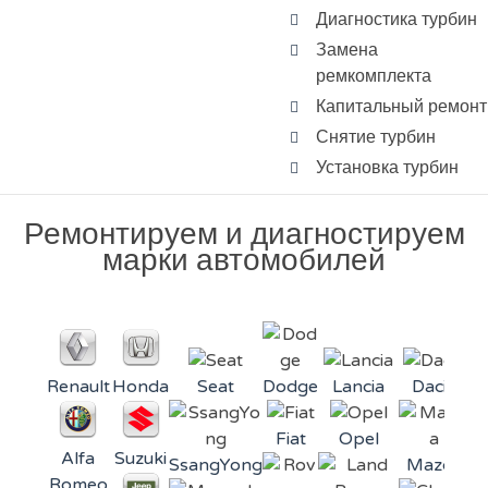
Диагностика турбин
Замена
ремкомплекта
Капитальный ремонт
Снятие турбин
Установка турбин
Ремонтируем и диагностируем
марки автомобилей
Renault
Honda
Seat
Dodge
Lancia
Dacia
Fiat
Opel
Alfa
Suzuki
SsangYong
Mazda
Mi
Romeo