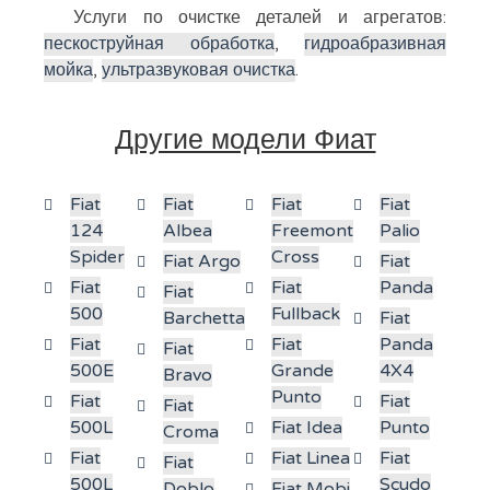
Услуги по очистке деталей и агрегатов:
пескоструйная обработка
,
гидроабразивная
мойка
,
ультразвуковая очистка
.
Другие модели Фиат
Fiat
Fiat
Fiat
Fiat
124
Albea
Freemont
Palio
Spider
Cross
Fiat Argo
Fiat
Fiat
Fiat
Panda
Fiat
500
Fullback
Barchetta
Fiat
Fiat
Fiat
Panda
Fiat
500E
Grande
4X4
Bravo
Punto
Fiat
Fiat
Fiat
500L
Fiat Idea
Punto
Croma
Fiat
Fiat Linea
Fiat
Fiat
500L
Scudo
Doblo
Fiat Mobi