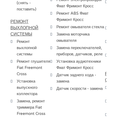
Ди
(снять -
Фиат Фримонт Кросс
кр
поставить)
Ремонт ABS Фиат
ту
Фримонт Кросс
Фи
РЕМОНТ
Ремонт омывателя стекла
ВЫХЛОПНОЙ
Ка
СИСТЕМЫ
Замена моторчика
ту
омывателя
Ремонт
Шл
выхлопной
Замена переключателей,
Fi
системы
приборов, датчиков, реле
За
Ремонт глушителя
Установка аудиотехники
та
Fiat Freemont
Фиат Фримонт Кросс
РЕМО
Cross
Датчик заднего хода -
ОХЛ
Установка
замена
выпускного
Ре
Датчик скорости - замена
коллектора
ох
Замена, ремонт
За
триммера Fiat
ох
Freemont Cross
За