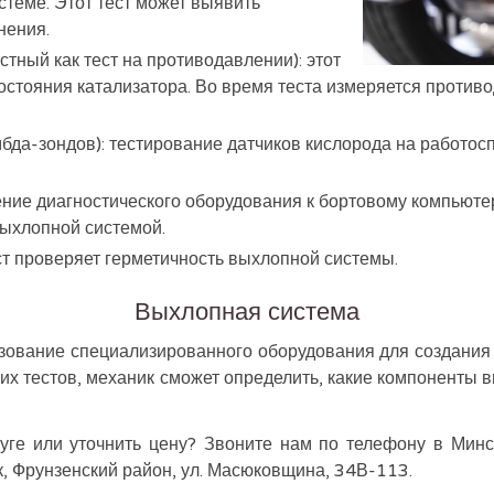
стеме. Этот тест может выявить
нения.
стный как тест на противодавлении): этот
состояния катализатора. Во время теста измеряется против
бда-зондов): тестирование датчиков кислорода на работосп
ние диагностического оборудования к бортовому компьюте
выхлопной системой.
ст проверяет герметичность выхлопной системы.
Выхлопная система
ьзование специализированного оборудования для создания
тих тестов, механик сможет определить, какие компоненты
уге или уточнить цену? Звоните нам по телефону в Минс
к, Фрунзенский район, ул. Масюковщина, 34В-113.