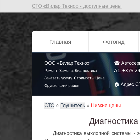
СТО «Вилар Техно» - доступные цены
Главная
Фотогид
ООО «Вилар Техно»
☎ Автосер
А1:
+375 29
Ремонт. Замена. Диагностика
Заказать услугу. Стоимость. Цена
🏠 Адрес С
Фрунзенский район
СТО
⭐️
Глушитель
⭐️
Низкие цены
Диагностика
Диагностика выхлопной системы - э