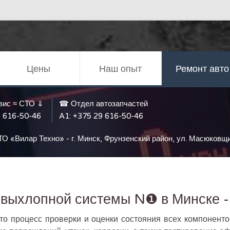
Цены
Наш опыт
Ремонт авто
вис ≈ СТО ⇓
☎ Отдел автозапчастей
 616-50-46
A1:
+375 29 616-50-46
ТО «Вилар Техно» - г. Минск, Фрунзенский район, ул. Масюковщ
 выхлопной системы N❶ в Минске -
то процесс проверки и оценки состояния всех компоненто