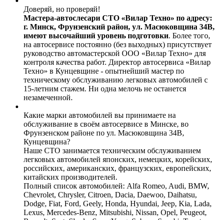
Доверяй, но проверяй!
Мастера-автослесари СТО «Вилар Техно» по адресу:
г. Минск, Фрунзенский район, ул. Масюковщина 34В,
имеют высочайший уровень подготовки
. Более того,
на автосервисе постоянно (без выходных) присутствует
руководство автомастерской ООО «Вилар Техно» для
контроля качества работ. Директор автосервиса «Вилар
Техно» в Кунцевщине - опытнейший мастер по
техническому обслуживанию легковых автомобилей с
15-летним стажем. Ни одна мелочь не останется
незамеченной.
Какие марки автомобилей вы принимаете на
обслуживание в своём автосервисе в Минске, во
Фрунзенском районе по ул. Масюковщина 34В,
Кунцевщина?
Наше СТО занимается техническим обслуживанием
легковых автомобилей японских, немецких, корейских,
российских, американских, французских, европейских,
китайских производителей.
Полный список автомобилей: Alfa Romeo, Audi, BMW,
Chevrolet, Chrysler, Citroen, Dacia, Daewoo, Daihatsu,
Dodge, Fiat, Ford, Geely, Honda, Hyundai, Jeep, Kia, Lada,
Lexus, Mercedes-Benz, Mitsubishi, Nissan, Opel, Peugeot,