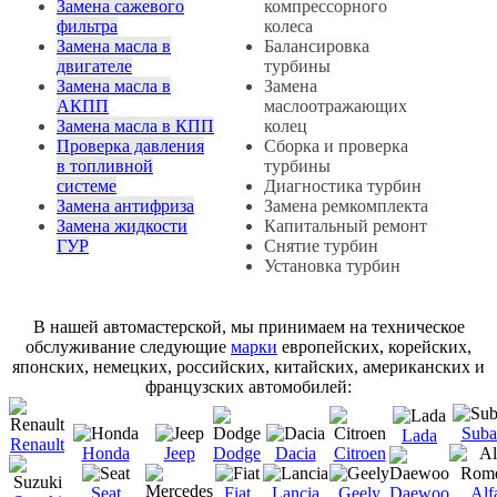
Замена сажевого
компрессорного
фильтра
колеса
Замена масла в
Балансировка
двигателе
турбины
Замена масла в
Замена
АКПП
маслоотражающих
Замена масла в КПП
колец
Проверка давления
Сборка и проверка
в топливной
турбины
системе
Диагностика турбин
Замена антифриза
Замена ремкомплекта
Замена жидкости
Капитальный ремонт
ГУР
Снятие турбин
Установка турбин
В нашей автомастерской, мы принимаем на техническое
обслуживание следующие
марки
европейских, корейских,
японских, немецких, российских, китайских, американских и
французских автомобилей:
Suba
Lada
Renault
Honda
Jeep
Dodge
Dacia
Citroen
Seat
Fiat
Lancia
Geely
Daewoo
Alf