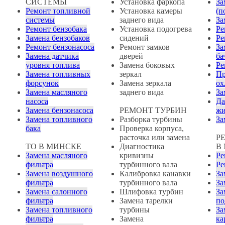
СИСТЕМЫ
Установка фаркопа
За
Ремонт топливной
Установка камеры
(п
системы
заднего вида
За
Ремонт бензобака
Установка подогрева
Ре
Замена бензобаков
сидений
Ре
Ремонт бензонасоса
Ремонт замков
За
Замена датчика
дверей
ба
уровня топлива
Замена боковых
Ре
Замена топливных
зеркал
Пр
форсунок
Замена зеркала
ох
Замена масляного
заднего вида
За
насоса
Да
Замена бензонасоса
РЕМОНТ ТУРБИН
жи
Замена топливного
Разборка турбины
За
бака
Проверка корпуса,
расточка или замена
Р
ТО В МИНСКЕ
Диагностика
В
Замена масляного
кривизны
Ре
фильтра
турбинного вала
Ре
Замена воздушного
Калибровка канавки
За
фильтра
турбинного вала
За
Замена салонного
Шлифовка турбин
За
фильтра
Замена тарелки
по
Замена топливного
турбины
За
фильтра
Замена
ка