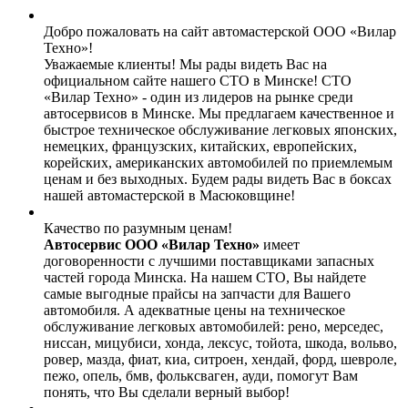
Добро пожаловать на сайт автомастерской ООО «Вилар
Техно»!
Уважаемые клиенты! Мы рады видеть Вас на
официальном сайте нашего СТО в Минске! СТО
«Вилар Техно» - один из лидеров на рынке среди
автосервисов в Минске. Мы предлагаем качественное и
быстрое техническое обслуживание легковых японских,
немецких, французских, китайских, европейских,
корейских, американских автомобилей по приемлемым
ценам и без выходных. Будем рады видеть Вас в боксах
нашей автомастерской в Масюковщине!
Качество по разумным ценам!
Автосервис ООО «Вилар Техно»
имеет
договоренности с лучшими поставщиками запасных
частей города Минска. На нашем СТО, Вы найдете
самые выгодные прайсы на запчасти для Вашего
автомобиля. А адекватные цены на техническое
обслуживание легковых автомобилей: рено, мерседес,
ниссан, мицубиси, хонда, лексус, тойота, шкода, вольво,
ровер, мазда, фиат, киа, ситроен, хендай, форд, шевроле,
пежо, опель, бмв, фольксваген, ауди, помогут Вам
понять, что Вы сделали верный выбор!