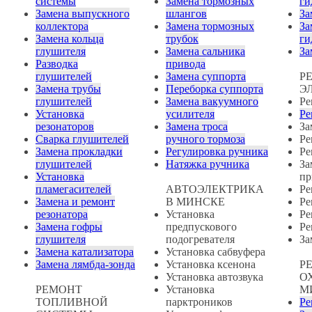
системы
Замена тормозных
ги
Замена выпускного
шлангов
За
коллектора
Замена тормозных
За
Замена кольца
трубок
ги
глушителя
Замена сальника
За
Разводка
привода
глушителей
Замена суппорта
Р
Замена трубы
Переборка суппорта
Э
глушителей
Замена вакуумного
Ре
Установка
усилителя
Ре
резонаторов
Замена троса
За
Сварка глушителей
ручного тормоза
Ре
Замена прокладки
Регулировка ручника
Ре
глушителей
Натяжка ручника
За
Установка
пр
пламегасителей
АВТОЭЛЕКТРИКА
Ре
Замена и ремонт
В МИНСКЕ
Ре
резонатора
Установка
Ре
Замена гофры
предпускового
Ре
глушителя
подогревателя
За
Замена катализатора
Установка сабвуфера
Замена лямбда-зонда
Установка ксенона
Р
Установка автозвука
О
РЕМОНТ
Установка
М
ТОПЛИВНОЙ
парктроников
Ре