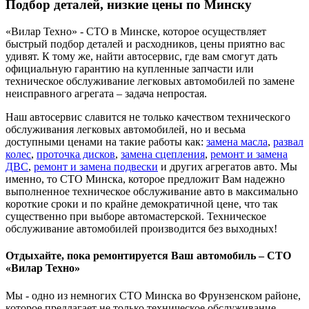
Подбор деталей, низкие цены по Минску
«Вилар Техно» - СТО в Минске, которое осуществляет
быстрый подбор деталей и расходников, цены приятно вас
удивят. К тому же, найти автосервис, где вам смогут дать
официальную гарантию на купленные запчасти или
техническое обслуживание легковых автомобилей по замене
неисправного агрегата – задача непростая.
Наш автосервис славится не только качеством технического
обслуживания легковых автомобилей, но и весьма
доступными ценами на такие работы как:
замена масла
,
развал
колес
,
проточка дисков
,
замена сцепления
,
ремонт и замена
ДВС
,
ремонт и замена подвески
и других агрегатов авто. Мы
именно, то СТО Минска, которое предложит Вам надежно
выполненное техническое обслуживание авто в максимально
короткие сроки и по крайне демократичной цене, что так
существенно при выборе автомастерской. Техническое
обслуживание автомобилей производится без выходных!
Отдыхайте, пока ремонтируется Ваш автомобиль – СТО
«Вилар Техно»
Мы - одно из немногих СТО Минска во Фрунзенском районе,
которое предлагает не только техническое обслуживание