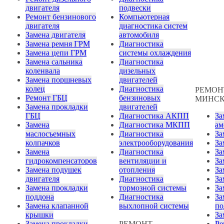
двигателя
подвески
Ремонт бензинового
Компьютерная
двигателя
диагностика систем
Замена двигателя
автомобиля
Замена ремня ГРМ
Диагностика
Замена цепи ГРМ
системы охлаждения
Замена сальника
Диагностика
коленвала
дизельных
Замена поршневых
двигателей
колец
Диагностика
РЕМОН
Ремонт ГБЦ
бензиновых
МИНС
Замена прокладки
двигателей
ГБЦ
Диагностика АКПП
За
Замена
Диагностика МКПП
ам
маслосъемных
Диагностика
За
колпачков
электрооборудования
За
Замена
Диагностика
За
гидрокомпенсаторов
вентиляции и
За
Замена подушек
отопления
За
двигателя
Диагностика
За
Замена прокладки
тормозной системы
За
поддона
Диагностика
За
Замена клапанной
выхлопной системы
по
крышки
За
Замена прокладки
РЕМОНТ
Ре