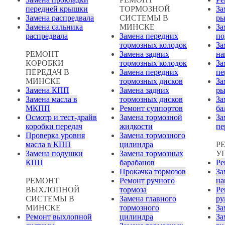
передней крышки
ТОРМОЗНОЙ
За
Замена распредвала
СИСТЕМЫ В
ры
Замена сальника
МИНСКЕ
За
распредвала
Замена передних
по
тормозных колодок
За
РЕМОНТ
Замена задних
на
КОРОБКИ
тормозных колодок
За
ПЕРЕДАЧ В
Замена передних
пе
МИНСКЕ
тормозных дисков
За
Замена КПП
Замена задних
ры
Замена масла в
тормозных дисков
За
МКПП
Ремонт суппортов
ба
Осмотр и тест-драйв
Замена тормозной
За
коробки передач
жидкости
пе
Проверка уровня
Замена тормозного
масла в КПП
цилиндра
Р
Замена подушки
Замена тормозных
У
КПП
барабанов
Ре
Прокачка тормозов
За
РЕМОНТ
Ремонт ручного
на
ВЫХЛОПНОЙ
тормоза
Ре
СИСТЕМЫ В
Замена главного
ру
МИНСКЕ
тормозного
За
Ремонт выхлопной
цилиндра
За