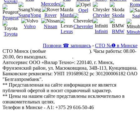
Suzuki
Mercedes
Rom
Opel
SsangYong
Rover
Mazda
Chrysler
Skoda
Saa
Peugeot
Volvo
Nissan
Chevrolet
Lexus
Infiniti
BMW
Mitsub
Toyota
Позвони ☎ запишись
›
СТО №❶ в Минске
СТО Минск (любые
марки автомобилей
). Часы работы: 08.00-
20.00, без выходных.
Все услуги
.
Автосервис ООО «Вилар Техно»: 220140, г. Минск,
Фрунзенский район, ул. Масюковщина, 34В-113, Кунцевщина.
Банковские реквизиты: УНП 191689632 рс 301200006182 ОАО
"Белгазпромбанк".
** Представленная на сайте информация не является
публичной офертой и носит справочный характер.
** Цены на нашем сайте представлены исключительно в
ознакомительных целях.
Телефон в Минске - A1: +375 29 616-50-46