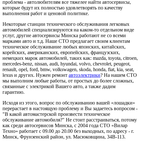
проблема - автолюбителям все тяжелее найти автосервисы,
которые будут их полностью удовлетворять по качеству
выполнения работ и ценовой политике.
Некоторые станции технического обслуживания легковых
автомобилей специализируются на каком-то отдельном виде
услуг, другие автосервисы Минска работают не со всеми
марками авто и т.д. Наше СТО предлагает своим клиентам
техническое обслуживание любых японских, китайских,
корейских, американских, европейских, французских,
немецких марок автомобилей, таких как: mazda, toyota, citroen,
mercedes-benz, nissan, audi, hyundai, volvo, chevrolet, peugeot,
renault, opel, ford, bmw, volkswagen, skoda, honda, fiat, kia, seat,
lexus и других. Нужен ремонт
автоэлектрики
? На нашем СТО
мы выполним любые работы, от простых до более сложных,
связанные с электрикой Вашего авто, а также дадим
гарантию.
Исходя из этого, вопрос по обслуживанию вашей «лошадки»
перерастает в настоящую проблему и Вы задаетесь вопросом -
"В какой автомастерской произвести техническое
обслуживание автомобиля?" Не стоит расстраиваться, потому
как среди автосервисов Минска, с 2004 года СТО «Вилар
Техно» работает с 09.00 до 20.00 без выходных, по адресу - г.
Минск, Фрунзенский район, ул. Масюковщина, 34В-113.