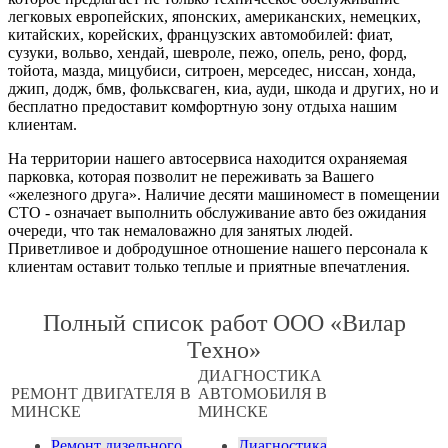
легковых европейских, японских, американских, немецких,
китайских, корейских, французских автомобилей: фиат,
сузуки, вольво, хендай, шевроле, пежо, опель, рено, форд,
тойота, мазда, мицубиси, ситроен, мерседес, ниссан, хонда,
джип, додж, бмв, фольксваген, киа, ауди, шкода и других, но и
бесплатно предоставит комфортную зону отдыха нашим
клиентам.
На территории нашего автосервиса находится охраняемая
парковка, которая позволит не переживать за Вашего
«железного друга». Наличие десяти машиномест в помещении
СТО - означает выполнить обслуживание авто без ожидания
очереди, что так немаловажно для занятых людей.
Приветливое и добродушное отношение нашего персонала к
клиентам оставит только теплые и приятные впечатления.
Полный список работ ООО «Вилар
Техно»
ДИАГНОСТИКА
РЕМОНТ ДВИГАТЕЛЯ В
АВТОМОБИЛЯ В
МИНСКЕ
МИНСКЕ
Ремонт дизельного
Диагностика