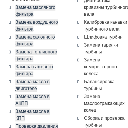
Диагностика
Замена масляного
кривизны турбинног
фильтра
вала
Замена воздушного
Калибровка канавки
фильтра
турбинного вала
Замена салонного
Шлифовка турбин
фильтра
Замена тарелки
Замена топливного
турбины
фильтра
Замена
Замена сажевого
компрессорного
фильтра
колеса
Замена масла в
Балансировка
двигателе
турбины
Замена масла в
Замена
АКПП
маслоотражающих
колец
Замена масла в
КПП
Сборка и проверка
турбины
Проверка давления