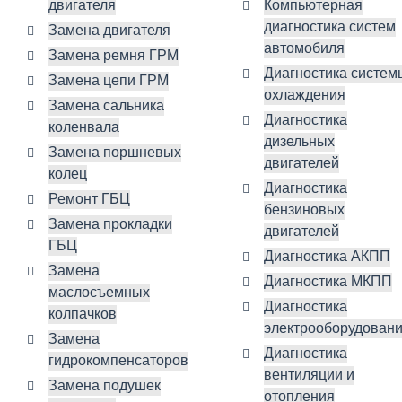
двигателя
Компьютерная
диагностика систем
Замена двигателя
автомобиля
Замена ремня ГРМ
Диагностика систем
Замена цепи ГРМ
охлаждения
Замена сальника
Диагностика
коленвала
дизельных
Замена поршневых
двигателей
колец
Диагностика
Ремонт ГБЦ
бензиновых
Замена прокладки
двигателей
ГБЦ
Диагностика АКПП
Замена
Диагностика МКПП
маслосъемных
Диагностика
колпачков
электрооборудован
Замена
Диагностика
гидрокомпенсаторов
вентиляции и
Замена подушек
отопления