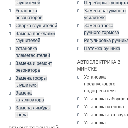
глушителей
Переборка суппорта
Установка
Замена вакуумного
резонаторов
усилителя
Сварка глушителей
Замена троса
ручного тормоза
Замена прокладки
глушителей
Регулировка ручник
Установка
Натяжка ручника
пламегасителей
АВТОЭЛЕКТРИКА В
Замена и ремонт
МИНСКЕ
резонатора
Установка
Замена гофры
предпускового
глушителя
подогревателя
Замена
Установка сабвуфе
катализатора
Установка ксенона
Замена лямбда-
зонда
Установка автозвука
Установка