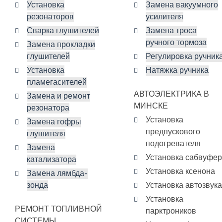
Установка
Замена вакуумного
резонаторов
усилителя
Сварка глушителей
Замена троса
ручного тормоза
Замена прокладки
глушителей
Регулировка ручник
Установка
Натяжка ручника
пламегасителей
АВТОЭЛЕКТРИКА В
Замена и ремонт
МИНСКЕ
резонатора
Установка
Замена гофры
предпускового
глушителя
подогревателя
Замена
Установка сабвуфе
катализатора
Установка ксенона
Замена лямбда-
зонда
Установка автозвука
Установка
РЕМОНТ ТОПЛИВНОЙ
парктроников
СИСТЕМЫ