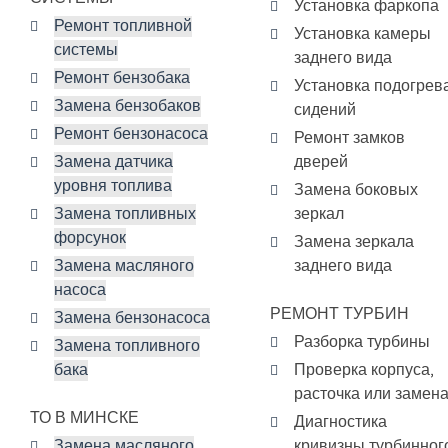
Установка фаркопа
Ремонт топливной
Установка камеры
системы
заднего вида
Ремонт бензобака
Установка подогрев
Замена бензобаков
сидений
Ремонт бензонасоса
Ремонт замков
Замена датчика
дверей
уровня топлива
Замена боковых
Замена топливных
зеркал
форсунок
Замена зеркала
Замена масляного
заднего вида
насоса
РЕМОНТ ТУРБИН
Замена бензонасоса
Разборка турбины
Замена топливного
бака
Проверка корпуса,
расточка или замен
ТО В МИНСКЕ
Диагностика
Замена масляного
кривизны турбинног