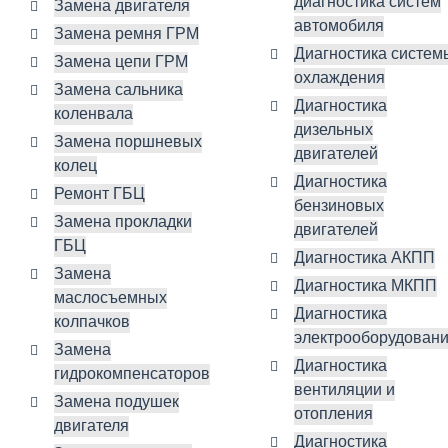
диагностика систем
Замена двигателя
автомобиля
Замена ремня ГРМ
Диагностика систем
Замена цепи ГРМ
охлаждения
Замена сальника
Диагностика
коленвала
дизельных
Замена поршневых
двигателей
колец
Диагностика
Ремонт ГБЦ
бензиновых
Замена прокладки
двигателей
ГБЦ
Диагностика АКПП
Замена
Диагностика МКПП
маслосъемных
Диагностика
колпачков
электрооборудован
Замена
Диагностика
гидрокомпенсаторов
вентиляции и
Замена подушек
отопления
двигателя
Диагностика