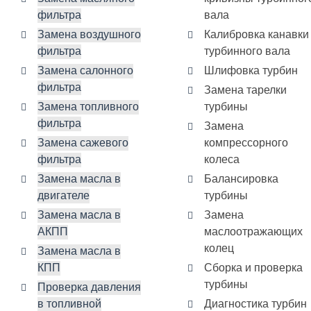
фильтра
вала
Замена воздушного
Калибровка канавки
фильтра
турбинного вала
Замена салонного
Шлифовка турбин
фильтра
Замена тарелки
Замена топливного
турбины
фильтра
Замена
Замена сажевого
компрессорного
фильтра
колеса
Замена масла в
Балансировка
двигателе
турбины
Замена масла в
Замена
АКПП
маслоотражающих
колец
Замена масла в
КПП
Сборка и проверка
турбины
Проверка давления
в топливной
Диагностика турбин