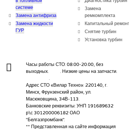
в топливной
Диагностика турбин
системе
Замена
Замена антифриза
ремкомплекта
Замена жидкости
Капитальный ремон
ГУР
Снятие турбин
Установка турбин
Часы работы СТО: 08.00-20.00, без
выходных.
Авто
. Низкие цены на запчасти.
Все услуги
.
Адрес СТО «Вилар Техно»: 220140, г.
Минск, Фрунзенский район, ул.
Масюковщина, 34В-113.
Банковские реквизиты: УНП 191689632
р\с 301200006182 ОАО
"Белгазпромбанк".
** Представленная на сайте информация