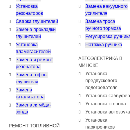
Установка
Замена вакуумного
резонаторов
усилителя
Сварка глушителей
Замена троса
ручного тормоза
Замена прокладки
глушителей
Регулировка ручник
Установка
Натяжка ручника
пламегасителей
АВТОЭЛЕКТРИКА В
Замена и ремонт
МИНСКЕ
резонатора
Установка
Замена гофры
предпускового
глушителя
подогревателя
Замена
Установка сабвуфе
катализатора
Установка ксенона
Замена лямбда-
зонда
Установка автозвука
Установка
РЕМОНТ ТОПЛИВНОЙ
парктроников