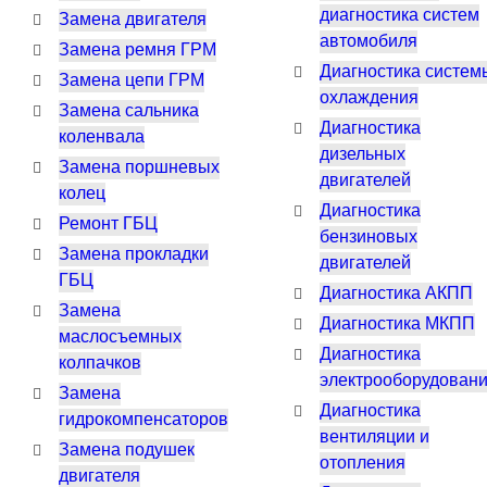
диагностика систем
Замена двигателя
автомобиля
Замена ремня ГРМ
Диагностика систем
Замена цепи ГРМ
охлаждения
Замена сальника
Диагностика
коленвала
дизельных
Замена поршневых
двигателей
колец
Диагностика
Ремонт ГБЦ
бензиновых
Замена прокладки
двигателей
ГБЦ
Диагностика АКПП
Замена
Диагностика МКПП
маслосъемных
Диагностика
колпачков
электрооборудован
Замена
Диагностика
гидрокомпенсаторов
вентиляции и
Замена подушек
отопления
двигателя