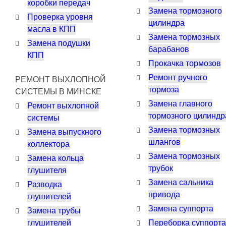
коробки передач
Замена тормозного
Проверка уровня
цилиндра
масла в КПП
Замена тормозных
Замена подушки
барабанов
КПП
Прокачка тормозов
Ремонт ручного
РЕМОНТ ВЫХЛОПНОЙ
тормоза
СИСТЕМЫ В МИНСКЕ
Замена главного
Ремонт выхлопной
тормозного цилиндр
системы
Замена тормозных
Замена выпускного
шлангов
коллектора
Замена тормозных
Замена кольца
трубок
глушителя
Замена сальника
Разводка
привода
глушителей
Замена суппорта
Замена трубы
глушителей
Переборка суппорта