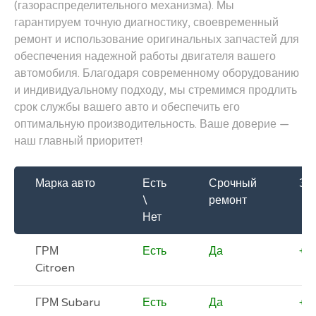
(газораспределительного механизма). Мы
гарантируем точную диагностику, своевременный
ремонт и использование оригинальных запчастей для
обеспечения надежной работы двигателя вашего
автомобиля. Благодаря современному оборудованию
и индивидуальному подходу, мы стремимся продлить
срок службы вашего авто и обеспечить его
оптимальную производительность. Ваше доверие —
наш главный приоритет!
Марка авто
Есть
Срочный
За
\
ремонт
Нет
ГРМ
Есть
Да
+
Citroen
ГРМ Subaru
Есть
Да
+