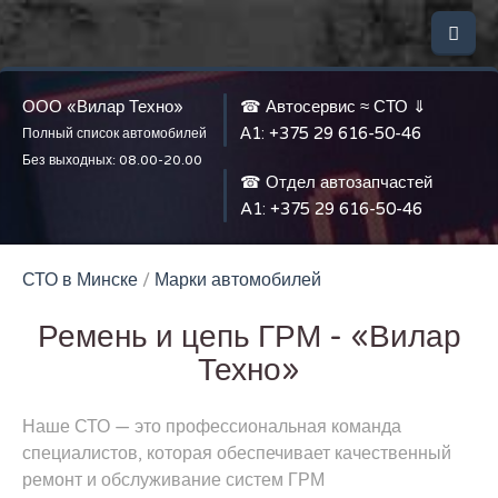
ООО «Вилар Техно»
☎ Автосервис ≈ СТО ⇓
А1:
+375 29 616-50-46
Полный список автомобилей
Без выходных: 08.00-20.00
☎ Отдел автозапчастей
A1:
+375 29 616-50-46
СТО в Минске
/
Марки автомобилей
Ремень и цепь ГРМ - «Вилар
Техно»
Наше СТО — это профессиональная команда
специалистов, которая обеспечивает качественный
ремонт и обслуживание систем ГРМ