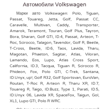
Автомобили Volkswagen
Марки авто Volkswagen: Polo, Tiguan,
Passat, Touareg, Jetta, Golf, Passat CC,
Caravelle, Multivan, Caddy, Transporter,
Amarok, Teramont, Touran, Golf Plus, Tayron,
Bora, Sharan, Golf GTI, ID.4, Passat, Arteon, T-
Roc, Scirocco, Talagon, Tavendor, Golf R, Beetle,
T-Cross, Beetle, ID.6, Taos, Lavida, Tharu,
Magotan, Phaeton, Sagitar, Atlas, Viloran,
Lamando, Eos, Lupo, Atlas Cross Sport,
California, ID.3, Tacqua, Tiguan R, Scirocco R,
Phideon, Fox, Polo GTI, C-Trek, Santana,
ID.Unyx, up!, Golf R32, Golf Sportsvan, EuroVan,
Routan, T-Roc R, Arteon R, Tharu XR, ID.7,
Touareg R, Taigo, ID.Buzz, Type 1, Parati, ID.5,
ID.Unyx 06, Lavida XR, SpaceFox, Taigun, Gol,
XL1, Lupo GTI, Polo R WRC.