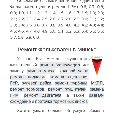
Объёмы дизельных и бензиновых двигателей
Фольксваген (цепь и ремень ГРМ): 0.6; 0.7; 0.8;
0.9; 1.0; 1.1; 1.2; 1.3; 1.4; 1.5; 1.6; 1.7; 1.8; 1.9; 2.0;
2.1; 2.2; 2.3; 2.4; 2.5; 2.6; 2.7; 2.8; 2.9; 3.0; 3.1; 3.2;
3.3; 3.4; 3.5; 3.6; 3.7; 3.8; 3.9; 4.0; 4.1; 4.2; 4.3; 4.4;
4.5; 4.6; 4.7; 4.8; 4.9; 5.0; 5.1; 5.2; 5.3; 5.4; 5.5; 5.6;
5.7; 5.8; 5.9; 6.0.
Ремонт Фольксваген в Минске
У нас Вы можете осуществить
качественный
ремонт Volkswagen
или
замену:
замена масла
,
ходовой части
,
ремонт подвески
,
замена сцепления
,
ГУР
,
рулевой рейки
,
ремонт турбины
,
МКПП
,
ремонт тормозов
,
ремонт глушителей
,
замена
ГРМ
,
ремонт двигателя
, а также
развал-
схождение
и
проточка тормозных дисков
.
Хотите узнать больше об услуге "Замена