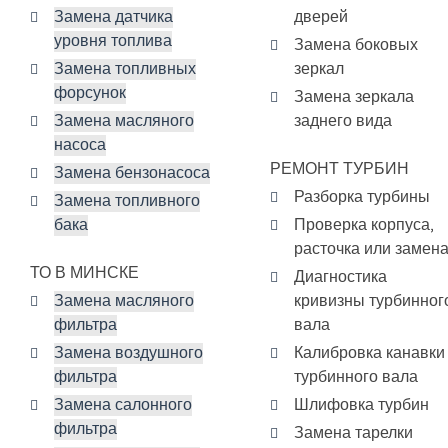
Замена датчика
дверей
уровня топлива
Замена боковых
Замена топливных
зеркал
форсунок
Замена зеркала
Замена масляного
заднего вида
насоса
РЕМОНТ ТУРБИН
Замена бензонасоса
Разборка турбины
Замена топливного
бака
Проверка корпуса,
расточка или замен
ТО В МИНСКЕ
Диагностика
Замена масляного
кривизны турбинног
фильтра
вала
Замена воздушного
Калибровка канавки
фильтра
турбинного вала
Замена салонного
Шлифовка турбин
фильтра
Замена тарелки