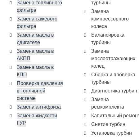
Замена топливного
турбины
фильтра
Замена
Замена сажевого
компрессорного
фильтра
колеса
Замена масла в
Балансировка
двигателе
турбины
Замена масла в
Замена
АКПП
маслоотражающих
колец
Замена масла в
КПП
Сборка и проверка
турбины
Проверка давления
в топливной
Диагностика турбин
системе
Замена
Замена антифриза
ремкомплекта
Замена жидкости
Капитальный ремон
ГУР
Снятие турбин
Установка турбин