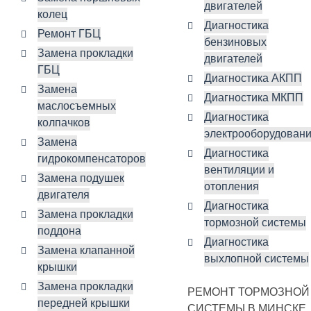
двигателей
колец
Диагностика
Ремонт ГБЦ
бензиновых
Замена прокладки
двигателей
ГБЦ
Диагностика АКПП
Замена
Диагностика МКПП
маслосъемных
Диагностика
колпачков
электрооборудован
Замена
Диагностика
гидрокомпенсаторов
вентиляции и
Замена подушек
отопления
двигателя
Диагностика
Замена прокладки
тормозной системы
поддона
Диагностика
Замена клапанной
выхлопной системы
крышки
Замена прокладки
РЕМОНТ ТОРМОЗНОЙ
передней крышки
СИСТЕМЫ В МИНСКЕ