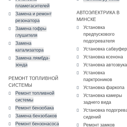
пламегасителей
АВТОЭЛЕКТРИКА В
Замена и ремонт
МИНСКЕ
резонатора
Установка
Замена гофры
предпускового
глушителя
подогревателя
Замена
Установка сабвуфе
катализатора
Установка ксенона
Замена лямбда-
зонда
Установка автозвука
Установка
РЕМОНТ ТОПЛИВНОЙ
парктроников
СИСТЕМЫ
Установка фаркопа
Ремонт топливной
Установка камеры
системы
заднего вида
Ремонт бензобака
Установка подогрев
Замена бензобаков
сидений
Ремонт бензонасоса
Ремонт замков