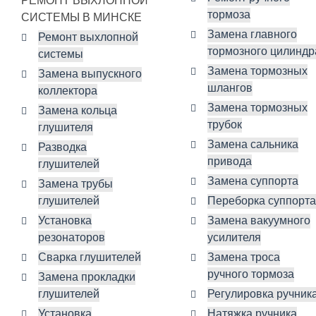
РЕМОНТ ВЫХЛОПНОЙ
тормоза
СИСТЕМЫ В МИНСКЕ
Замена главного
Ремонт выхлопной
тормозного цилиндр
системы
Замена тормозных
Замена выпускного
шлангов
коллектора
Замена тормозных
Замена кольца
трубок
глушителя
Замена сальника
Разводка
привода
глушителей
Замена суппорта
Замена трубы
глушителей
Переборка суппорта
Установка
Замена вакуумного
резонаторов
усилителя
Сварка глушителей
Замена троса
ручного тормоза
Замена прокладки
глушителей
Регулировка ручник
Установка
Натяжка ручника