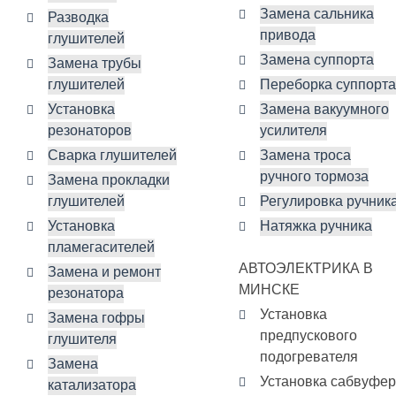
Замена сальника
Разводка
привода
глушителей
Замена суппорта
Замена трубы
глушителей
Переборка суппорта
Установка
Замена вакуумного
резонаторов
усилителя
Сварка глушителей
Замена троса
ручного тормоза
Замена прокладки
глушителей
Регулировка ручник
Установка
Натяжка ручника
пламегасителей
АВТОЭЛЕКТРИКА В
Замена и ремонт
МИНСКЕ
резонатора
Установка
Замена гофры
предпускового
глушителя
подогревателя
Замена
Установка сабвуфе
катализатора