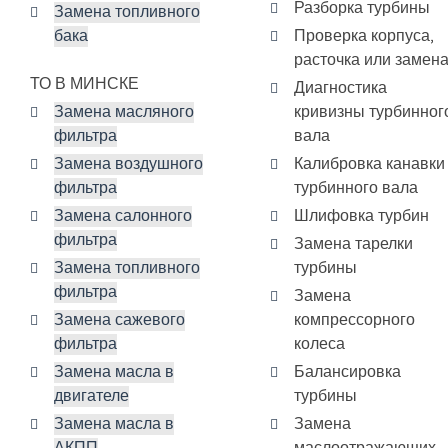
Разборка турбины
Замена топливного
бака
Проверка корпуса,
расточка или замен
ТО В МИНСКЕ
Диагностика
Замена масляного
кривизны турбинног
фильтра
вала
Замена воздушного
Калибровка канавки
фильтра
турбинного вала
Замена салонного
Шлифовка турбин
фильтра
Замена тарелки
Замена топливного
турбины
фильтра
Замена
Замена сажевого
компрессорного
фильтра
колеса
Замена масла в
Балансировка
двигателе
турбины
Замена масла в
Замена