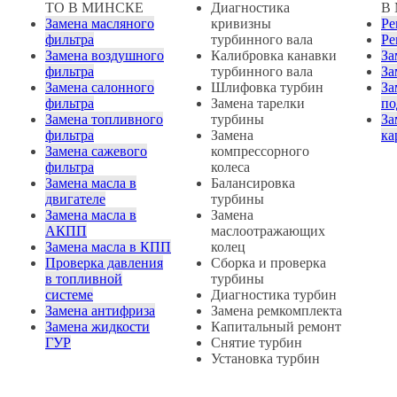
ТО В МИНСКЕ
Диагностика
В
Замена масляного
кривизны
Ре
фильтра
турбинного вала
Ре
Замена воздушного
Калибровка канавки
За
фильтра
турбинного вала
За
Замена салонного
Шлифовка турбин
За
фильтра
Замена тарелки
по
Замена топливного
турбины
За
фильтра
Замена
ка
Замена сажевого
компрессорного
фильтра
колеса
Замена масла в
Балансировка
двигателе
турбины
Замена масла в
Замена
АКПП
маслоотражающих
Замена масла в КПП
колец
Проверка давления
Сборка и проверка
в топливной
турбины
системе
Диагностика турбин
Замена антифриза
Замена ремкомплекта
Замена жидкости
Капитальный ремонт
ГУР
Снятие турбин
Установка турбин