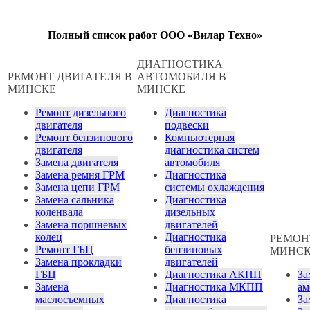
Полный список работ ООО «Вилар Техно»
ДИАГНОСТИКА
РЕМОНТ ДВИГАТЕЛЯ В
АВТОМОБИЛЯ В
МИНСКЕ
МИНСКЕ
Ремонт дизельного
Диагностика
двигателя
подвески
Ремонт бензинового
Компьютерная
двигателя
диагностика систем
Замена двигателя
автомобиля
Замена ремня ГРМ
Диагностика
Замена цепи ГРМ
системы охлаждения
Замена сальника
Диагностика
коленвала
дизельных
Замена поршневых
двигателей
колец
Диагностика
РЕМОН
Ремонт ГБЦ
бензиновых
МИНС
Замена прокладки
двигателей
ГБЦ
Диагностика АКПП
За
Замена
Диагностика МКПП
ам
маслосъемных
Диагностика
За