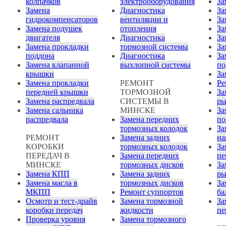
колпачков
электрооборудования
За
Замена
Диагностика
За
гидрокомпенсаторов
вентиляции и
За
Замена подушек
отопления
За
двигателя
Диагностика
За
Замена прокладки
тормозной системы
За
поддона
Диагностика
За
Замена клапанной
выхлопной системы
по
крышки
За
Замена прокладки
РЕМОНТ
Ре
передней крышки
ТОРМОЗНОЙ
За
Замена распредвала
СИСТЕМЫ В
ры
Замена сальника
МИНСКЕ
За
распредвала
Замена передних
по
тормозных колодок
За
РЕМОНТ
Замена задних
на
КОРОБКИ
тормозных колодок
За
ПЕРЕДАЧ В
Замена передних
пе
МИНСКЕ
тормозных дисков
За
Замена КПП
Замена задних
ры
Замена масла в
тормозных дисков
За
МКПП
Ремонт суппортов
ба
Осмотр и тест-драйв
Замена тормозной
За
коробки передач
жидкости
пе
Проверка уровня
Замена тормозного