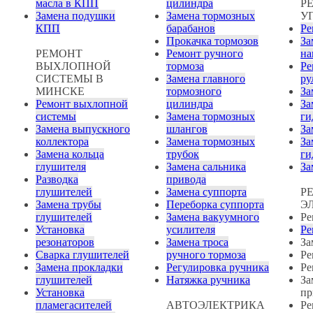
масла в КПП
цилиндра
Р
Замена подушки
Замена тормозных
У
КПП
барабанов
Ре
Прокачка тормозов
За
РЕМОНТ
Ремонт ручного
на
ВЫХЛОПНОЙ
тормоза
Ре
СИСТЕМЫ В
Замена главного
ру
МИНСКЕ
тормозного
За
Ремонт выхлопной
цилиндра
За
системы
Замена тормозных
ги
Замена выпускного
шлангов
За
коллектора
Замена тормозных
За
Замена кольца
трубок
ги
глушителя
Замена сальника
За
Разводка
привода
глушителей
Замена суппорта
Р
Замена трубы
Переборка суппорта
Э
глушителей
Замена вакуумного
Ре
Установка
усилителя
Ре
резонаторов
Замена троса
За
Сварка глушителей
ручного тормоза
Ре
Замена прокладки
Регулировка ручника
Ре
глушителей
Натяжка ручника
За
Установка
пр
пламегасителей
АВТОЭЛЕКТРИКА
Ре