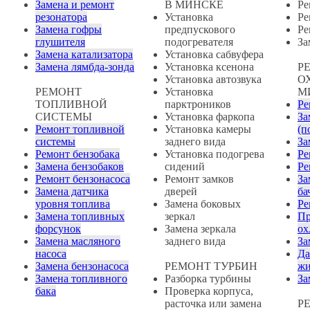
Замена и ремонт
В МИНСКЕ
Ре
резонатора
Установка
Ре
Замена гофры
предпускового
Ре
глушителя
подогревателя
За
Замена катализатора
Установка сабвуфера
Замена лямбда-зонда
Установка ксенона
Р
Установка автозвука
О
РЕМОНТ
Установка
М
ТОПЛИВНОЙ
парктроников
Ре
СИСТЕМЫ
Установка фаркопа
За
Ремонт топливной
Установка камеры
(п
системы
заднего вида
За
Ремонт бензобака
Установка подогрева
Ре
Замена бензобаков
сидений
Ре
Ремонт бензонасоса
Ремонт замков
За
Замена датчика
дверей
ба
уровня топлива
Замена боковых
Ре
Замена топливных
зеркал
Пр
форсунок
Замена зеркала
ох
Замена масляного
заднего вида
За
насоса
Да
Замена бензонасоса
РЕМОНТ ТУРБИН
жи
Замена топливного
Разборка турбины
За
бака
Проверка корпуса,
расточка или замена
Р