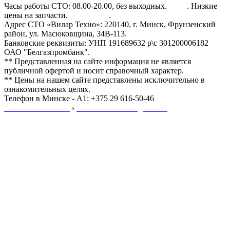
Часы работы СТО: 08.00-20.00, без выходных.
Авто
. Низкие
цены на запчасти.
Все услуги
.
Адрес СТО «Вилар Техно»: 220140, г. Минск, Фрунзенский
район, ул. Масюковщина, 34В-113.
Банковские реквизиты: УНП 191689632 р\с 301200006182
ОАО "Белгазпромбанк".
** Представленная на сайте информация не является
публичной офертой и носит справочный характер.
** Цены на нашем сайте представлены исключительно в
ознакомительных целях.
Телефон в Минске - A1: +375 29 616-50-46
Мы №❶ в Минске
›
Звони ☎ с 09:00 до 20:00