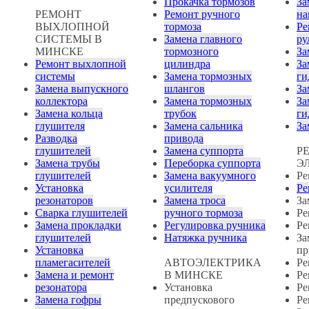
Прокачка тормозов
За
РЕМОНТ
Ремонт ручного
на
ВЫХЛОПНОЙ
тормоза
Ре
СИСТЕМЫ В
Замена главного
ру
МИНСКЕ
тормозного
За
Ремонт выхлопной
цилиндра
За
системы
Замена тормозных
ги
Замена выпускного
шлангов
За
коллектора
Замена тормозных
За
Замена кольца
трубок
ги
глушителя
Замена сальника
За
Разводка
привода
глушителей
Замена суппорта
Р
Замена трубы
Переборка суппорта
Э
глушителей
Замена вакуумного
Ре
Установка
усилителя
Ре
резонаторов
Замена троса
За
Сварка глушителей
ручного тормоза
Ре
Замена прокладки
Регулировка ручника
Ре
глушителей
Натяжка ручника
За
Установка
пр
пламегасителей
АВТОЭЛЕКТРИКА
Ре
Замена и ремонт
В МИНСКЕ
Ре
резонатора
Установка
Ре
Замена гофры
предпускового
Ре