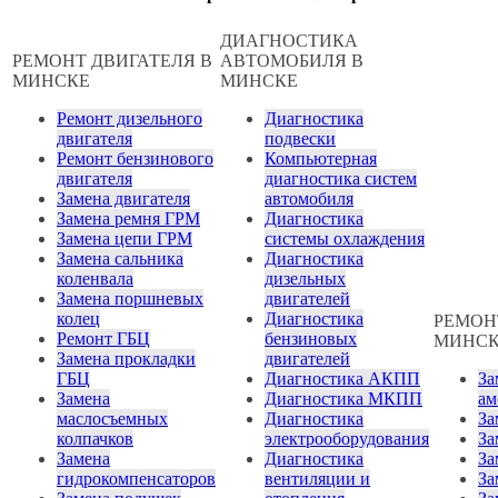
ДИАГНОСТИКА
РЕМОНТ ДВИГАТЕЛЯ В
АВТОМОБИЛЯ В
МИНСКЕ
МИНСКЕ
Ремонт дизельного
Диагностика
двигателя
подвески
Ремонт бензинового
Компьютерная
двигателя
диагностика систем
Замена двигателя
автомобиля
Замена ремня ГРМ
Диагностика
Замена цепи ГРМ
системы охлаждения
Замена сальника
Диагностика
коленвала
дизельных
Замена поршневых
двигателей
колец
Диагностика
РЕМОН
Ремонт ГБЦ
бензиновых
МИНС
Замена прокладки
двигателей
ГБЦ
Диагностика АКПП
За
Замена
Диагностика МКПП
ам
маслосъемных
Диагностика
За
колпачков
электрооборудования
За
Замена
Диагностика
За
гидрокомпенсаторов
вентиляции и
За