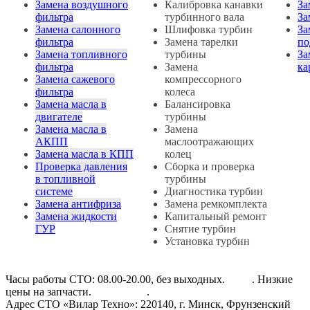
Замена воздушного
Калибровка канавки
За
фильтра
турбинного вала
За
Замена салонного
Шлифовка турбин
За
фильтра
Замена тарелки
по
Замена топливного
турбины
За
фильтра
Замена
ка
Замена сажевого
компрессорного
фильтра
колеса
Замена масла в
Балансировка
двигателе
турбины
Замена масла в
Замена
АКПП
маслоотражающих
Замена масла в КПП
колец
Проверка давления
Сборка и проверка
в топливной
турбины
системе
Диагностика турбин
Замена антифриза
Замена ремкомплекта
Замена жидкости
Капитальный ремонт
ГУР
Снятие турбин
Установка турбин
Часы работы СТО: 08.00-20.00, без выходных.
Авто
. Низкие
цены на запчасти.
Все услуги
.
Адрес СТО «Вилар Техно»: 220140, г. Минск, Фрунзенский