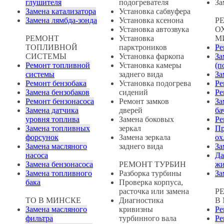
глушителя
подогревателя
За
Замена катализатора
Установка сабвуфера
Замена лямбда-зонда
Установка ксенона
Р
Установка автозвука
О
РЕМОНТ
Установка
М
ТОПЛИВНОЙ
парктроников
Ре
СИСТЕМЫ
Установка фаркопа
За
Ремонт топливной
Установка камеры
(п
системы
заднего вида
За
Ремонт бензобака
Установка подогрева
Ре
Замена бензобаков
сидений
Ре
Ремонт бензонасоса
Ремонт замков
За
Замена датчика
дверей
ба
уровня топлива
Замена боковых
Ре
Замена топливных
зеркал
Пр
форсунок
Замена зеркала
ох
Замена масляного
заднего вида
За
насоса
Да
Замена бензонасоса
РЕМОНТ ТУРБИН
жи
Замена топливного
Разборка турбины
За
бака
Проверка корпуса,
расточка или замена
Р
ТО В МИНСКЕ
Диагностика
В
Замена масляного
кривизны
Ре
фильтра
турбинного вала
Ре