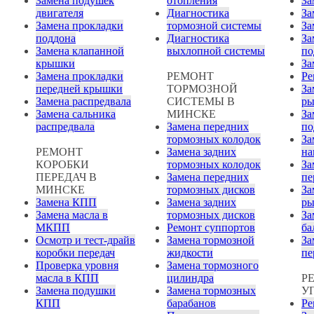
Замена подушек
отопления
За
двигателя
Диагностика
За
Замена прокладки
тормозной системы
За
поддона
Диагностика
За
Замена клапанной
выхлопной системы
по
крышки
За
Замена прокладки
РЕМОНТ
Ре
передней крышки
ТОРМОЗНОЙ
За
Замена распредвала
СИСТЕМЫ В
ры
Замена сальника
МИНСКЕ
За
распредвала
Замена передних
по
тормозных колодок
За
РЕМОНТ
Замена задних
на
КОРОБКИ
тормозных колодок
За
ПЕРЕДАЧ В
Замена передних
пе
МИНСКЕ
тормозных дисков
За
Замена КПП
Замена задних
ры
Замена масла в
тормозных дисков
За
МКПП
Ремонт суппортов
ба
Осмотр и тест-драйв
Замена тормозной
За
коробки передач
жидкости
пе
Проверка уровня
Замена тормозного
масла в КПП
цилиндра
Р
Замена подушки
Замена тормозных
У
КПП
барабанов
Ре