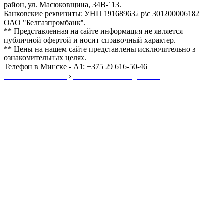
район, ул. Масюковщина, 34В-113.
Банковские реквизиты: УНП 191689632 р\с 301200006182
ОАО "Белгазпромбанк".
** Представленная на сайте информация не является
публичной офертой и носит справочный характер.
** Цены на нашем сайте представлены исключительно в
ознакомительных целях.
Телефон в Минске - A1: +375 29 616-50-46
Мы №❶ в Минске
›
Звони ☎ с 09:00 до 20:00