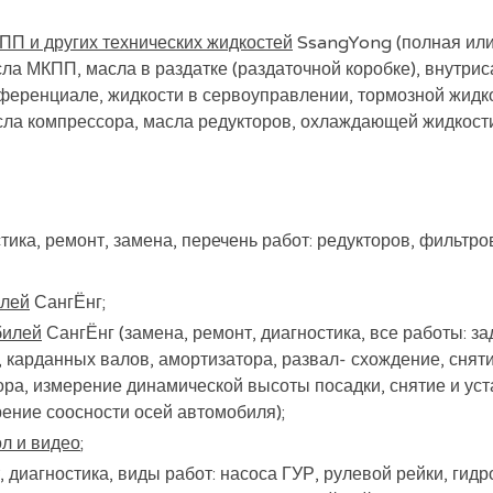
ПП и других технических жидкостей
SsangYong (полная или 
ла МКПП, масла в раздатке (раздаточной коробке), внутри
ференциале, жидкости в сервоуправлении, тормозной жидко
асла компрессора, масла редукторов, охлаждающей жидкост
тика, ремонт, замена, перечень работ: редукторов, фильтр
илей
СангЁнг;
билей
СангЁнг (замена, ремонт, диагностика, все работы: за
, карданных валов, амортизатора, развал- схождение, снят
ора, измерение динамической высоты посадки, снятие и ус
рение соосности осей автомобиля);
ол и видео
;
, диагностика, виды работ: насоса ГУР, рулевой рейки, гид