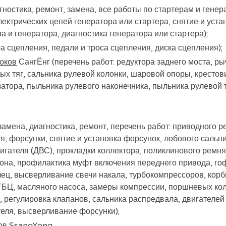
ностика, ремонт, замена, все работы по стартерам и гене
лектрических цепей генератора или стартера, снятие и уста
а и генератора, диагностика генератора или стартера);
а сцепления, педали и троса сцепления, диска сцепления);
оков
СангЁнг (перечень работ: редуктора заднего моста, р
ных тяг, сальника рулевой колонки, шаровой опоры, кресто
затора, пыльника рулевого наконечника, пыльника рулевой т
мена, диагностика, ремонт, перечень работ: приводного ре
я, форсунки, снятие и установка форсунок, лобового сальн
гателя (ДВС), прокладки коллектора, поликлинового ремня,
дона, профилактика муфт включения переднего привода, г
лец, высверливание свечи накала, турбокомпрессоров, корб
ГБЦ, масляного насоса, замеры компрессии, поршневых кол
, регулировка клапанов, сальника распредвала, двигателей
теля, высверливание форсунки);
ов
SsangYong.