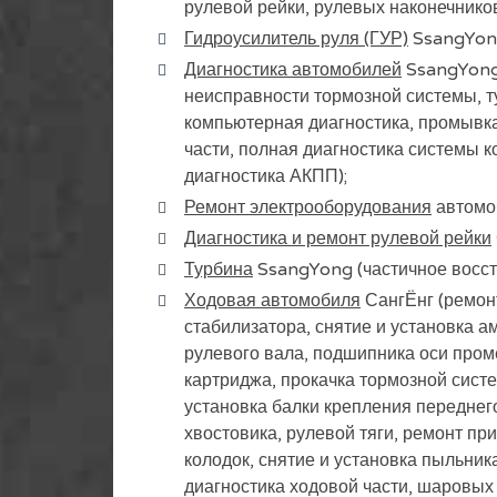
рулевой рейки, рулевых наконечников
Гидроусилитель руля (ГУР)
SsangYong
Диагностика автомобилей
SsangYong 
неисправности тормозной системы, т
компьютерная диагностика, промывка
части, полная диагностика системы 
диагностика АКПП);
Ремонт электрооборудования
автомо
Диагностика и ремонт рулевой рейки
Турбина
SsangYong (частичное восст
Ходовая автомобиля
СангЁнг (ремонт
стабилизатора, снятие и установка а
рулевого вала, подшипника оси проме
картриджа, прокачка тормозной систе
установка балки крепления переднего
хвостовика, рулевой тяги, ремонт пр
колодок, снятие и установка пыльник
диагностика ходовой части, шаровых 