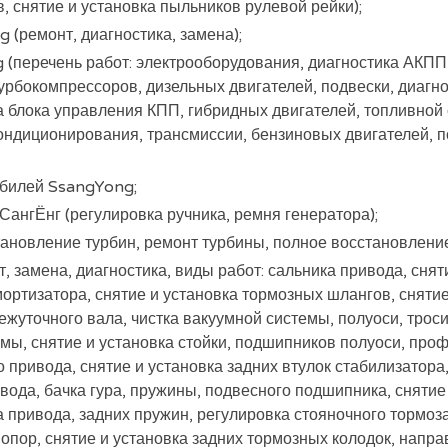
, снятие и установка пыльников рулевой рейки);
 (ремонт, диагностика, замена);
(перечень работ: электрооборудования, диагностика АКПП,
урбокомпрессоров, дизельных двигателей, подвески, диагно
 блока управления КПП, гибридных двигателей, топливной 
кондиционирования, трансмиссии, бензиновых двигателей, п
билей SsangYong;
СангЁнг (регулировка ручника, ремня генератора);
ановление турбин, ремонт турбины, полное восстановление
, замена, диагностика, виды работ: сальника привода, снят
мортизатора, снятие и установка тормозных шлангов, сняти
жуточного вала, чистка вакуумной системы, полуоси, троси
мы, снятие и установка стойки, подшипников полуоси, проф
 привода, снятие и установка задних втулок стабилизатора
ивода, бачка гура, пружины, подвесного подшипника, сняти
а привода, задних пружин, регулировка стояночного тормоза
опор, снятие и установка задних тормозных колодок, напр