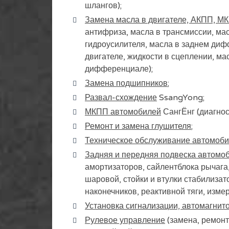
шлангов);
Замена масла в двигателе, АКПП, МК
антифриза, масла в трансмиссии, мас
гидроусилителя, масла в заднем диф
двигателе, жидкости в сцеплении, м
дифференциале);
Замена подшипников
;
Развал-схождение
SsangYong;
МКПП автомобилей
СангЁнг (диагнос
Ремонт и замена глушителя
;
Техническое обслуживание автомоб
Задняя и передняя подвеска автомо
амортизаторов, сайлентблока рычага
шаровой, стойки и втулки стабилизат
наконечников, реактивной тяги, изме
Установка сигнализации, автомагнит
Рулевое управление
(замена, ремонт