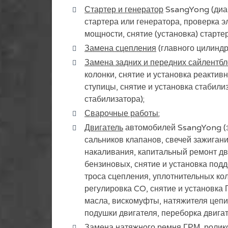
Стартер и генератор
SsangYong (диаг
стартера или генератора, проверка э
мощности, снятие (установка) стартер
Замена сцепления
(главного цилиндр
Замена задних и передних сайлентбл
колонки, снятие и установка реактив
ступицы, снятие и установка стабили
стабилизатора);
Сварочные работы
;
Двигатель
автомобилей SsangYong (за
сальников клапанов, свечей зажигани
накаливания, капитальный ремонт дви
бензиновых, снятие и установка под
троса сцепления, уплотнительных ко
регулировка CO, снятие и установка 
масла, вискомуфты, натяжителя цепи
подушки двигателя, переборка двига
Замена натяжного ремня ГРМ, ролик