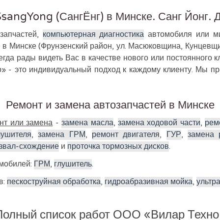
sangYong (СангЁнг) в Минске. Санг Йонг. 
озапчастей,
компьютерная диагностика
автомобиля или ми
е в Минске (Фрунзенский район, ул. Масюковщина, Кунцевщи
гда рады видеть Вас в качестве нового или постоянного 
» - это индивидуальный подход к каждому клиенту. Мы 
Ремонт и замена автозапчастей в Минске
нт или замена
-
замена масла
,
замена ходовой части
,
рем
лушителя
,
замена ГРМ
,
ремонт двигателя
,
ГУР
,
замена 
звал-схождение
и
проточка тормозных дисков
.
омобилей:
ГРМ
,
глушитель
.
в:
пескоструйная обработка
,
гидроабразивная мойка
,
ультр
Полный список работ ООО «Вилар Техно