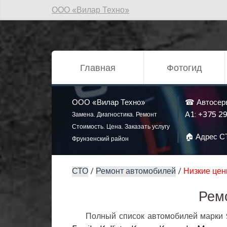
ООО «Вилар Техно»
Главная
Фотогид
ООО «Вилар Техно»
☎ Автосер
А1:
+375 29
Замена. Диагностика. Ремонт
Стоимость. Цена. Заказать услугу
🏠 Адрес С
Фрунзенский район
СТО
/
Ремонт автомобилей
/
Низкие це
Рем
Полный список автомобилей марки