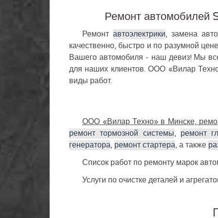
Ремонт автомобилей S
Ремонт
автоэлектрики
, замена авт
качественно, быстро и по разумной цен
Вашего автомобиля - наш девиз! Мы все
для наших клиентов. ООО «Вилар Техно
виды работ.
ООО «Вилар Техно» в Минске, ремо
ремонт тормозной системы
,
ремонт г
генератора
,
ремонт стартера
, а также
ра
Список работ по ремонту марок авт
Услуги по очистке деталей и агрегато