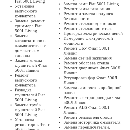
Fiat 500L Living
Замена ламп Fiat 500L Living
Установка
Ремонт замка зажигания
выпускного
Ремонт и замена подушек
коллектора
безопасности
Замена, ремонт
Ремонт стеклоподъемников
триммера Fiat
Ремонт стеклоочистителя
500L Living
Проверка электрических цепей
Замена
Измерение электрической
катализаторов на
мощности
пламягасители с
Ремонт ЭБУ Фиат 500Л
дожигателем
Ливинг
топлива
Замена свечей зажигания
Замена кольца
Ремонт обогрева стекла
глушителей Фиат
Ремонт дворников Фиат 500Л
500Л Ливинг
Ливинг
Ремонт
Регулировка фар Фиат 500Л
выпускного
Ливинг
коллектора
Замена лампочек в приборной
Разводка
панели
глушителей Fiat
Ремонт электропроводки Фиат
500L Living
500Л Ливинг
Замена трубы
Ремонт ABS Фиат 500Л
глушителей Fiat
Ливинг
500L Living
Ремонт омывателя стекла
Установка
Замена моторчика омывателя
резонаторов Фиат
Замена переключателей,
500Л Ливинг