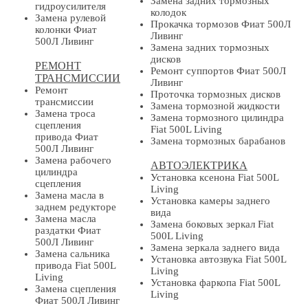
Замена задних тормозных
гидроусилителя
колодок
Замена рулевой
Прокачка тормозов Фиат 500Л
колонки Фиат
Ливинг
500Л Ливинг
Замена задних тормозных
дисков
РЕМОНТ
Ремонт суппортов Фиат 500Л
ТРАНСМИССИИ
Ливинг
Ремонт
Проточка тормозных дисков
трансмиссии
Замена тормозной жидкости
Замена троса
Замена тормозного цилиндра
сцепления
Fiat 500L Living
привода Фиат
Замена тормозных барабанов
500Л Ливинг
Замена рабочего
АВТОЭЛЕКТРИКА
цилиндра
Установка ксенона Fiat 500L
сцепления
Living
Замена масла в
Установка камеры заднего
заднем редукторе
вида
Замена масла
Замена боковых зеркал Fiat
раздатки Фиат
500L Living
500Л Ливинг
Замена зеркала заднего вида
Замена сальника
Установка автозвука Fiat 500L
привода Fiat 500L
Living
Living
Установка фаркопа Fiat 500L
Замена сцепления
Living
Фиат 500Л Ливинг