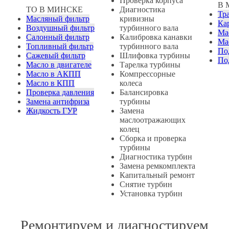
Проверка корпуса
В 
ТО В МИНСКЕ
Диагностика
Тр
Масляный фильтр
кривизны
Ка
Воздушный фильтр
турбинного вала
Ма
Салонный фильтр
Калибровка канавки
Ма
Топливный фильтр
турбинного вала
По
Сажевый фильтр
Шлифовка турбины
По
Масло в двигателе
Тарелка турбины
Масло в АКПП
Компрессорные
Масло в КПП
колеса
Проверка давления
Балансировка
Замена антифриза
турбины
Жидкость ГУР
Замена
маслоотражающих
колец
Сборка и проверка
турбины
Диагностика турбин
Замена ремкомплекта
Капитальный ремонт
Снятие турбин
Установка турбин
Ремонтируем и диагностируем