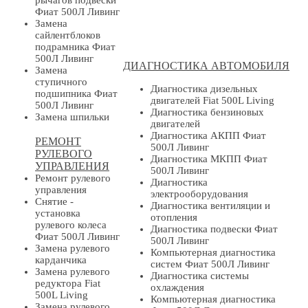
рычагов подвески
Фиат 500Л Ливинг
Замена
сайлентблоков
подрамника Фиат
500Л Ливинг
ДИАГНОСТИКА АВТОМОБИЛЯ
Замена
ступичного
Диагностика дизельных
подшипника Фиат
двигателей Fiat 500L Living
500Л Ливинг
Диагностика бензиновых
Замена шпильки
двигателей
Диагностика АКПП Фиат
РЕМОНТ
500Л Ливинг
РУЛЕВОГО
Диагностика МКПП Фиат
УПРАВЛЕНИЯ
500Л Ливинг
Ремонт рулевого
Диагностика
управления
электрооборудования
Снятие -
Диагностика вентиляции и
установка
отопления
рулевого колеса
Диагностика подвески Фиат
Фиат 500Л Ливинг
500Л Ливинг
Замена рулевого
Компьютерная диагностика
карданчика
систем Фиат 500Л Ливинг
Замена рулевого
Диагностика системы
редуктора Fiat
охлаждения
500L Living
Компьютерная диагностика
Замена рулевого