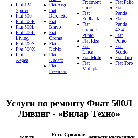
Freemont
Fiat Palio
Fiat 124
Fiat Argo
Cross
Fiat
Spider
Fiat
Fiat
Panda
Fiat 500
Barchetta
Fullback
Fiat
Fiat 500E
Fiat
Fiat
Panda
Fiat 500L
Bravo
Grande
4X4
Fiat 500L
Fiat
Punto
Fiat
Living
Croma
Fiat Idea
Punto
Fiat 500S
Fiat
Fiat
Fiat
Fiat 500X
Doblo
Linea
Scudo
Fiat
Fiat
Fiat Mobi
Fiat Tiro
Aegea
Ducato
Fiat
Fiat Toro
Fiat
Multipla
Freemont
Услуги по ремонту Фиат 500Л
Ливинг - «Вилар Техно»
Есть
Срочный
Услуги
Запчасти
Расходники