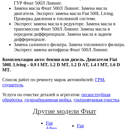
ГУР Фиат 500Л Ливинг.
Замена масла Фиат 500Л Ливинг. Замена масла
двигателя. Экспресс замена масла Fiat 500L Living.
Проверка давления в топливной системе.
Экспресс замена масла в редукторе. Замена масла в
трансмиссии Фиат 500Л Ливинг. Замена масла в
переднем дифференциале. Замена масла в заднем
дифференциале.
Замена салонного фильтра. Замена топливного фильтра.
Экспресс замена антифриза Фиат 500Л Ливинг.
Комплектация авто: бензин или дизель. Двигатели Fiat
500L Living – 0.9 I MT, 1.2 D MT, 1.2 D AT, 1.4 I MT, 1.6 D
MT.
Список работ по ремонту марок автомобилей:
ГРМ
,
глушитель
.
Услуги по очистке деталей и агрегатов:
пескоструйная
обработка
,
гидроабразивная мойка
,
ультразвуковая очистка
.
Другие модели Фиат
Fiat
Fiat
Albea