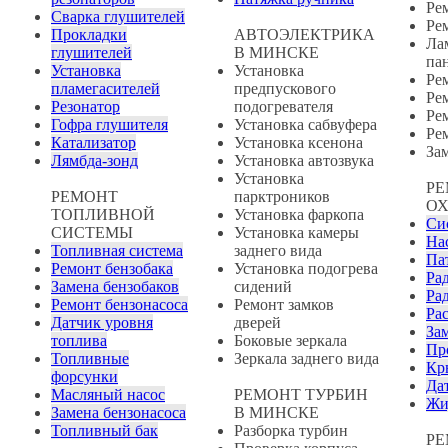
Ре
Сварка глушителей
Ре
Прокладки
АВТОЭЛЕКТРИКА
Ла
глушителей
В МИНСКЕ
па
Установка
Установка
Ре
пламегасителей
предпускового
Ре
Резонатор
подогревателя
Ре
Гофра глушителя
Установка сабвуфера
Ре
Катализатор
Установка ксенона
За
Лямбда-зонд
Установка автозвука
Установка
РЕ
РЕМОНТ
парктроников
О
ТОПЛИВНОЙ
Установка фаркопа
Си
СИСТЕМЫ
Установка камеры
На
Топливная система
заднего вида
Па
Ремонт бензобака
Установка подогрева
Ра
Замена бензобаков
сидений
Ра
Ремонт бензонасоса
Ремонт замков
Ра
Датчик уровня
дверей
За
топлива
Боковые зеркала
Пр
Топливные
Зеркала заднего вида
Кр
форсунки
Да
Масляный насос
РЕМОНТ ТУРБИН
Жи
Замена бензонасоса
В МИНСКЕ
Топливный бак
Разборка турбин
РЕ