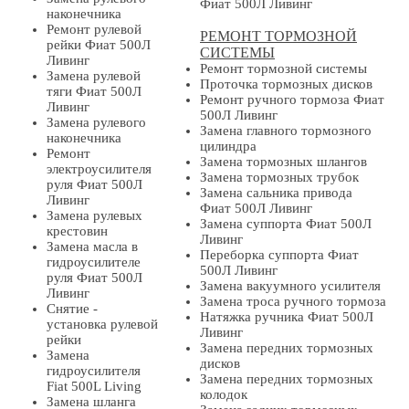
Фиат 500Л Ливинг
наконечника
Ремонт рулевой
РЕМОНТ ТОРМОЗНОЙ
рейки Фиат 500Л
СИСТЕМЫ
Ливинг
Ремонт тормозной системы
Замена рулевой
Проточка тормозных дисков
тяги Фиат 500Л
Ремонт ручного тормоза Фиат
Ливинг
500Л Ливинг
Замена рулевого
Замена главного тормозного
наконечника
цилиндра
Ремонт
Замена тормозных шлангов
электроусилителя
Замена тормозных трубок
руля Фиат 500Л
Замена сальника привода
Ливинг
Фиат 500Л Ливинг
Замена рулевых
Замена суппорта Фиат 500Л
крестовин
Ливинг
Замена масла в
Переборка суппорта Фиат
гидроусилителе
500Л Ливинг
руля Фиат 500Л
Замена вакуумного усилителя
Ливинг
Замена троса ручного тормоза
Снятие -
Натяжка ручника Фиат 500Л
установка рулевой
Ливинг
рейки
Замена передних тормозных
Замена
дисков
гидроусилителя
Замена передних тормозных
Fiat 500L Living
колодок
Замена шланга