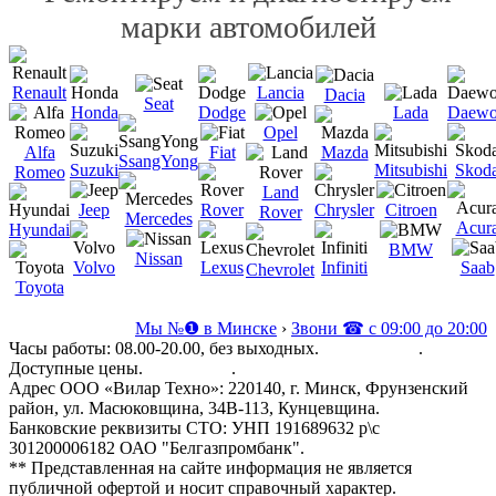
марки автомобилей
Renault
Lancia
Dacia
Seat
Honda
Dodge
Lada
Daew
Opel
Alfa
Fiat
Mazda
SsangYong
Suzuki
Mitsubishi
Skod
Romeo
Land
Jeep
Rover
Chrysler
Citroen
Rover
Mercedes
Acur
Hyundai
BMW
Nissan
Volvo
Lexus
Infiniti
Saab
Chevrolet
Toyota
Мы №❶ в Минске
›
Звони ☎ с 09:00 до 20:00
Часы работы: 08.00-20.00, без выходных.
История Fiat
.
Доступные цены.
Все услуги
.
Адрес ООО «Вилар Техно»: 220140, г. Минск, Фрунзенский
район, ул. Масюковщина, 34В-113, Кунцевщина.
Банковские реквизиты СТО: УНП 191689632 р\с
301200006182 ОАО "Белгазпромбанк".
** Представленная на сайте информация не является
публичной офертой и носит справочный характер.