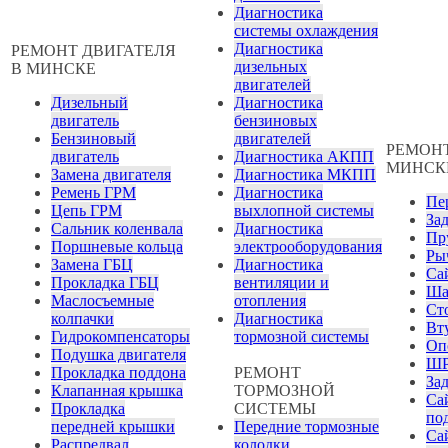
Диагностика
системы охлаждения
Диагностика
РЕМОНТ ДВИГАТЕЛЯ
дизельных
В МИНСКЕ
двигателей
Дизельный
Диагностика
двигатель
бензиновых
Бензиновый
двигателей
РЕМОНТ
двигатель
Диагностика АКПП
МИНСК
Замена двигателя
Диагностика МКПП
Ремень ГРМ
Диагностика
Пе
Цепь ГРМ
выхлопной системы
За
Сальник коленвала
Диагностика
Пр
Поршневые кольца
электрооборудования
Ры
Замена ГБЦ
Диагностика
Са
Прокладка ГБЦ
вентиляции и
Ша
Маслосъемные
отопления
Ст
колпачки
Диагностика
Вт
Гидрокомпенсаторы
тормозной системы
Оп
Подушка двигателя
Ш
Прокладка поддона
РЕМОНТ
Зад
Клапанная крышка
ТОРМОЗНОЙ
Са
Прокладка
СИСТЕМЫ
по
передней крышки
Передние тормозные
Са
Распредвал
колодки