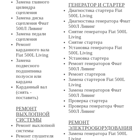
Замена главного
ГЕНЕРАТОР И СТАРТЕР
цилиндра
Диагностика стартера Fiat
сцепления
500L Living
Замена диска
Диагностика генератора Фиат
сцепления Фиат
500Л Ливинг
500Л Ливинг
Снятие генератора Fiat 500L
Замена педали
Living
сцепления
Снятие стартера
Ремонт
Установка генератора Fiat
карданного вала
500L Living
Fiat 500L Living
Установка стартера
Замена
Ремонт генераторов Фиат
подвесного
500Л Ливинг
подшипника
Ремонт стартеров
полуоси или
Замена стартеров Fiat 500L
кардана
Living
Карданный вал
Замена генераторов Фиат
(снять -
500Л Ливинг
поставить)
Проверка стартера
Проверка генератора Фиат
РЕМОНТ
500Л Ливинг
ВЫХЛОПНОЙ
СИСТЕМЫ
РЕМОНТ
Ремонт выхлопной
ЭЛЕКТРООБОРУДОВАНИЯ
системы
Замена генератора Fiat 500L
Ремонт глушителя
Living