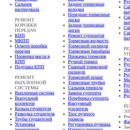
Ру
Сальник
Задние тормозные
Са
распредвала
колодки
ры
Передние тормозные
Са
РЕМОНТ
диски
ры
КОРОБКИ
Задние тормозные
Са
ПЕРЕДАЧ
диски
Са
КПП
Ремонт суппортов
ба
МКПП
Тормозная жидкость
Осмотр коробки
Тормозной цилиндр
РЕ
передач
Тормозные барабаны
УП
Проверка масла в
Прокачка тормозов
Рул
КПП
Ручной тормоз
Ру
Подушка КПП
Главный тормозной
Эл
цилиндр
Ру
РЕМОНТ
Тормозной шланг
Ма
ВЫХЛОПНОЙ
Тормозные трубки
Ру
СИСТЕМЫ
Сальник привода
Шл
Выхлопная система
Замена суппорта
Ру
Выпускной
Переборка суппорта
коллектор
Вакуумный
Р
Кольца глушителя
усилитель
ЭЛ
Разводка глушителя
Трос ручного
Ре
Трубы глушителей
тормоза
Фа
Установка
Регулировка ручника
За
резонаторов
Натяжка ручника