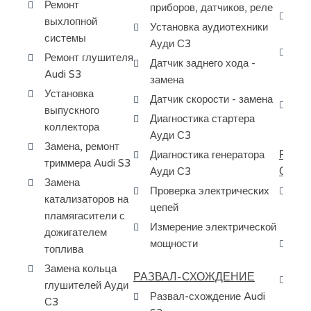
Ремонт
приборов, датчиков, реле
Ба
выхлопной
Установка аудиотехники
ту
системы
Ауди С3
За
Ремонт глушителя
Датчик заднего хода -
ма
Audi S3
замена
ко
Установка
Датчик скорости - замена
Сб
выпускного
Диагностика стартера
ту
коллектора
Ауди С3
Замена, ремонт
РЕМО
Диагностика генератора
триммера Audi S3
ОХЛ
Ауди С3
Замена
Проверка электрических
Ре
катализаторов на
цепей
ох
пламягасители с
С3
Измерение электрической
дожигателем
мощности
За
топлива
ох
Замена кольца
РАЗВАЛ-СХОЖДЕНИЕ
За
глушителей Ауди
Развал-схождение Audi
си
С3