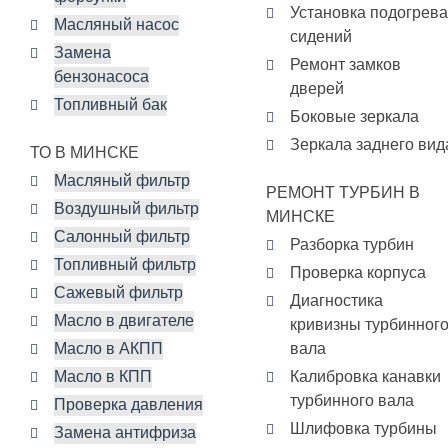
Установка подогрева
Масляный насос
сидений
Замена
Ремонт замков
бензонасоса
дверей
Топливный бак
Боковые зеркала
Зеркала заднего вид
ТО В МИНСКЕ
Масляный фильтр
РЕМОНТ ТУРБИН В
Воздушный фильтр
МИНСКЕ
Салонный фильтр
Разборка турбин
Топливный фильтр
Проверка корпуса
Сажевый фильтр
Диагностика
Масло в двигателе
кривизны турбинног
Масло в АКПП
вала
Масло в КПП
Калибровка канавки
турбинного вала
Проверка давления
Шлифовка турбины
Замена антифриза