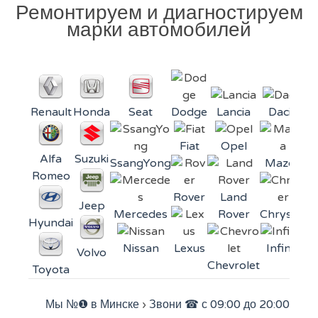
Ремонтируем и диагностируем
марки автомобилей
Renault
Honda
Seat
Dodge
Lancia
Dacia
Fiat
Opel
Alfa
Suzuki
SsangYong
Mazda
Mi
Romeo
Rover
Land
Jeep
Mercedes
Rover
Chrysler
Hyundai
Nissan
Lexus
Infiniti
Volvo
Chevrolet
Toyota
Мы №❶ в Минске
›
Звони ☎ с 09:00 до 20:00