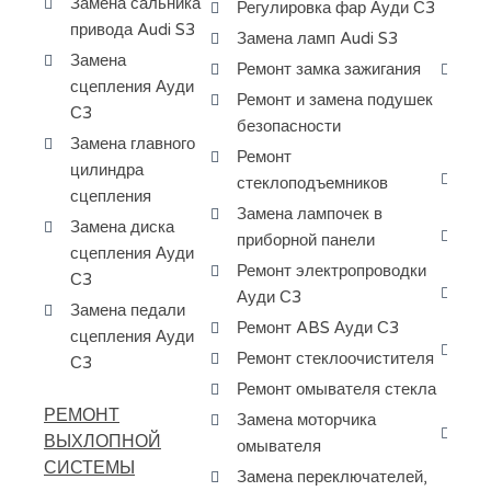
Замена сальника
Регулировка фар Ауди С3
ра
привода Audi S3
Замена ламп Audi S3
за
Замена
Ремонт замка зажигания
Ди
сцепления Ауди
кр
Ремонт и замена подушек
С3
ту
безопасности
Замена главного
Ау
Ремонт
цилиндра
Ка
стеклоподъемников
сцепления
ту
Замена лампочек в
Замена диска
Шл
приборной панели
сцепления Ауди
Au
Ремонт электропроводки
С3
За
Ауди С3
Замена педали
та
Ремонт ABS Ауди С3
сцепления Ауди
За
Ремонт стеклоочистителя
С3
ди
Ремонт омывателя стекла
ша
РЕМОНТ
Замена моторчика
За
ВЫХЛОПНОЙ
омывателя
ко
СИСТЕМЫ
Замена переключателей,
ко