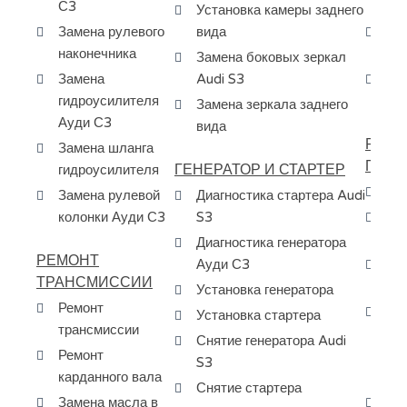
С3
ур
Установка камеры заднего
Замена рулевого
вида
За
наконечника
фо
Замена боковых зеркал
Замена
Audi S3
За
гидроусилителя
Au
Замена зеркала заднего
Ауди С3
вида
РЕМО
Замена шланга
ПЕРЕ
ГЕНЕРАТОР И СТАРТЕР
гидроусилителя
За
Замена рулевой
Диагностика стартера Audi
колонки Ауди С3
S3
За
Au
Диагностика генератора
РЕМОНТ
Ауди С3
За
ТРАНСМИССИИ
МК
Установка генератора
Ремонт
Ос
Установка стартера
трансмиссии
др
Снятие генератора Audi
Ремонт
пе
S3
карданного вала
сп
Снятие стартера
Замена масла в
Пр