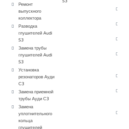
S3
ох
Ремонт
За
выпускного
ох
коллектора
За
Разводка
пе
глушителей Audi
За
S3
ра
Замена трубы
Да
глушителей Audi
ве
S3
С3
Установка
Да
резонаторов Ауди
жи
С3
За
Замена приемной
ох
трубы Ауди С3
С3
Замена
За
уплотнительного
ра
кольца
ба
глушителей