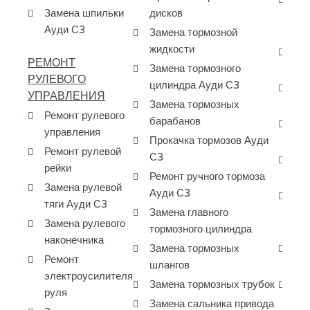
Замена шпильки
дисков
ра
Ауди С3
Замена тормозной
Ау
жидкости
Да
РЕМОНТ
Замена тормозного
- 
РУЛЕВОГО
цилиндра Ауди С3
За
УПРАВЛЕНИЯ
Замена тормозных
ко
Ремонт рулевого
барабанов
Ре
управления
Прокачка тормозов Ауди
ГБ
Ремонт рулевой
С3
За
рейки
Ремонт ручного тормоза
ГБ
Замена рулевой
Ауди С3
За
тяги Ауди С3
Замена главного
ма
Замена рулевого
тормозного цилиндра
ко
наконечника
Замена тормозных
За
Ремонт
шлангов
ги
электроусилителя
Замена тормозных трубок
Ре
руля
си
Замена сальника привода