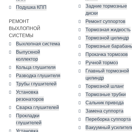
Задние тормозные
Подушка КПП
диски
РЕМОНТ
Ремонт суппортов
ВЫХЛОПНОЙ
Тормозная жидкость
СИСТЕМЫ
Тормозной цилиндр
Выхлопная система
Тормозные барабан
Выпускной
Прокачка тормозов
коллектор
Ручной тормоз
Кольца глушителя
Главный тормозной
Разводка глушителя
цилиндр
Трубы глушителей
Тормозной шланг
Установка
Тормозные трубки
резонаторов
Сальник привода
Сварка глушителей
Замена суппорта
Прокладки
Переборка суппорта
глушителей
Вакуумный усилител
Установка