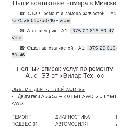
Наши контактные номера в Минске
☎ СТО ≈ ремонт и замена запчастей - A1:
+375 29 616-50-46
-
Viber
☎ Автоэлектрик - A1:
+375 29 616-50-47
-
Viber
☎ Отдел автозапчастей - A1:
+375 29 616-
50-46
Полный список услуг по ремонту
Audi S3 от «Вилар Техно»
ОБЪЕМЫ ДВИГАТЕЛЕЙ AUDI S3
Двигатели Audi S3 – 2.0 I MT AWD, 2.0 I AMT
AWD.
РЕМОНТ
ДИАГНОСТИКА
РЕМО
ПОДВЕСКИ
АВТОМОБИЛЯ
ДВИГ