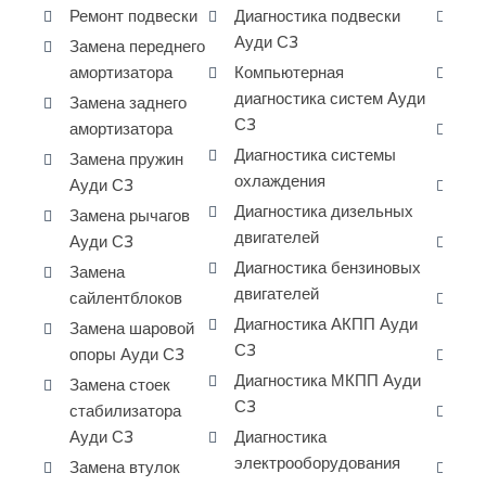
Ремонт подвески
Диагностика подвески
Ре
Ауди С3
Au
Замена переднего
амортизатора
Компьютерная
Ре
диагностика систем Ауди
дв
Замена заднего
С3
амортизатора
Ре
Диагностика системы
дв
Замена пружин
охлаждения
Ауди С3
За
Диагностика дизельных
Au
Замена рычагов
двигателей
Ауди С3
За
Диагностика бензиновых
Au
Замена
двигателей
сайлентблоков
За
Диагностика АКПП Ауди
Au
Замена шаровой
С3
опоры Ауди С3
За
Диагностика МКПП Ауди
ко
Замена стоек
С3
стабилизатора
За
Ауди С3
Диагностика
ра
электрооборудования
Замена втулок
Сн