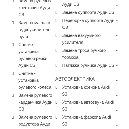
Замена рулевых
Ауди С3
За
крестовин Ауди
дв
Замена суппорта Ауди С3
С3
За
Переборка суппорта Ауди
Замена масла в
по
С3
гидроусилителе
За
Замена вакуумного
руля
кр
усилителя
Снятие -
Чи
Замена троса ручного
установка
ап
тормоза
рулевой рейки
Ре
Ауди С3
Натяжка ручника Ауди С3
Au
Снятие -
АВТОЭЛЕКТРИКА
За
установка
Au
рулевого колеса
Установка ксенона Audi
S3
Сн
Замена рулевого
бе
карданчика Ауди
Установка автозвука Audi
С3
S3
За
эл
Замена рулевого
Установка фаркопа Audi
редуктора Ауди
S3
За