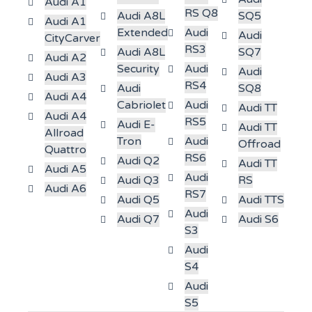
Audi A1
RS Q8
Audi A8L
SQ5
Audi A1
Extended
Audi
Audi
CityCarver
RS3
Audi A8L
SQ7
Audi A2
Security
Audi
Audi
Audi A3
RS4
Audi
SQ8
Audi A4
Cabriolet
Audi
Audi TT
Audi A4
RS5
Audi E-
Audi TT
Allroad
Tron
Audi
Offroad
Quattro
RS6
Audi Q2
Audi TT
Audi A5
Audi
Audi Q3
RS
Audi A6
RS7
Audi Q5
Audi TTS
Audi
Audi Q7
Audi S6
S3
Audi
S4
Audi
S5