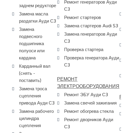
Ремонт генераторов Ауди
заднем редукторе
ма
С3
Замена масла
За
Ремонт стартеров
раздатки Ауди С3
КП
Замена стартеров Audi S3
Замена
Сн
Замена генераторов Ауди
подвесного
мо
С3
подшипника
За
Проверка стартера
полуоси или
ку
кардана
Проверка генератора Ауди
Ре
С3
Карданный вал
S3
(снять -
Сн
РЕМОНТ
поставить)
АК
ЭЛЕКТРООБОРУДОВАНИЯ
Замена троса
Ремонт ЭБУ Ауди С3
сцепления
РЕМО
привода Ауди С3
Замена свечей зажигания
Ре
Замена рабочего
Ремонт обогрева стекла
Ра
цилиндра
Ремонт дворников Ауди
Au
сцепления
С3
Пр