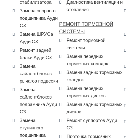
стабилизатора
Диагностика вентиляции и
дв
отопления
Замена опорного
Ка
подшипника Ауди
ре
РЕМОНТ ТОРМОЗНОЙ
С3
Ау
СИСТЕМЫ
Замена ШРУСа
За
Ремонт тормозной
Ауди С3
на
системы
Ремонт задней
За
Замена передних
балки Ауди С3
пе
тормозных колодок
Замена
За
Замена задних тормозных
сайлентблоков
ра
колодок
рычагов подвески
S3
Замена передних
Замена
Да
тормозных дисков
сайлентблоков
ма
подрамника Ауди
Замена задних тормозных
Да
С3
дисков
за
Замена
Ремонт суппортов Ауди
Да
ступичного
С3
за
подшипника
Проточка тормозных
Да