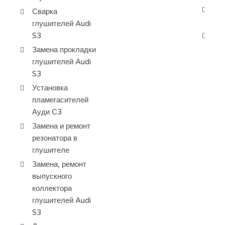
За
Сварка
Ау
глушителей Audi
S3
Пр
ох
Замена прокладки
глушителей Audi
S3
Установка
пламегасителей
Ауди С3
Замена и ремонт
резонатора в
глушителе
Замена, ремонт
выпускного
коллектора
глушителей Audi
S3