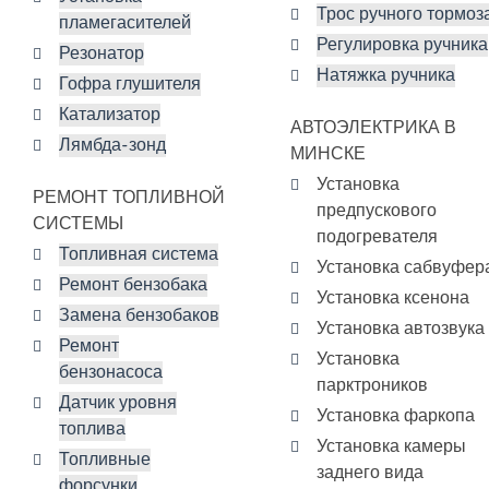
Трос ручного тормоз
пламегасителей
Регулировка ручника
Резонатор
Натяжка ручника
Гофра глушителя
Катализатор
АВТОЭЛЕКТРИКА В
Лямбда-зонд
МИНСКЕ
Установка
РЕМОНТ ТОПЛИВНОЙ
предпускового
СИСТЕМЫ
подогревателя
Топливная система
Установка сабвуфер
Ремонт бензобака
Установка ксенона
Замена бензобаков
Установка автозвука
Ремонт
Установка
бензонасоса
парктроников
Датчик уровня
Установка фаркопа
топлива
Установка камеры
Топливные
заднего вида
форсунки