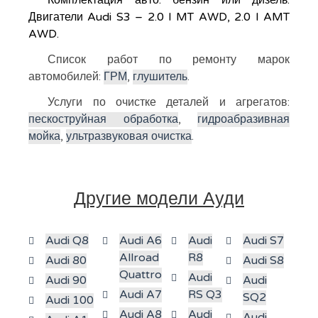
Комплектация авто: бензин или дизель.
Двигатели Audi S3 – 2.0 I MT AWD, 2.0 I AMT
AWD.
Список работ по ремонту марок
автомобилей:
ГРМ
,
глушитель
.
Услуги по очистке деталей и агрегатов:
пескоструйная обработка
,
гидроабразивная
мойка
,
ультразвуковая очистка
.
Другие модели Ауди
Audi Q8
Audi A6
Audi
Audi S7
Allroad
R8
Audi 80
Audi S8
Quattro
Audi
Audi 90
Audi
Audi A7
RS Q3
SQ2
Audi 100
Audi A8
Audi
Audi