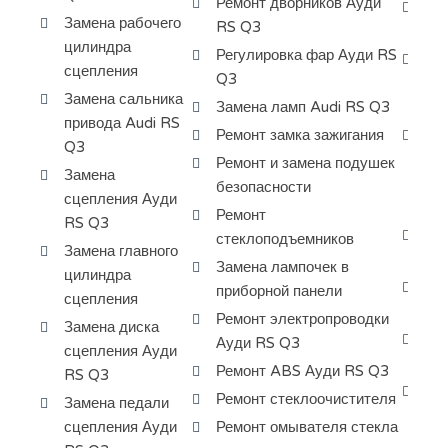
Ремонт дворников Ауди
Ра
Замена рабочего
RS Q3
Au
цилиндра
Регулировка фар Ауди RS
Пр
сцепления
Q3
ра
Замена сальника
Замена ламп Audi RS Q3
за
привода Audi RS
Ремонт замка зажигания
Ди
Q3
кр
Ремонт и замена подушек
Замена
ту
безопасности
сцепления Ауди
Ау
Ремонт
RS Q3
Ка
стеклоподъемников
Замена главного
ту
Замена лампочек в
цилиндра
Шл
приборной панели
сцепления
Au
Ремонт электропроводки
Замена диска
За
Ауди RS Q3
сцепления Ауди
та
Ремонт ABS Ауди RS Q3
RS Q3
За
Ремонт стеклоочистителя
Замена педали
ди
сцепления Ауди
Ремонт омывателя стекла
ша