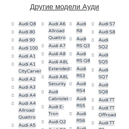
Другие модели Ауди
Audi Q8
Audi A6
Audi
Audi S7
Allroad
R8
Audi 80
Audi S8
Quattro
Audi
Audi 90
Audi
Audi A7
RS Q3
SQ2
Audi 100
Audi A8
Audi
Audi
Audi A1
RS Q8
Audi A8L
SQ5
Audi A1
Extended
Audi
Audi
CityCarver
RS3
Audi A8L
SQ7
Audi A2
Security
Audi
Audi
Audi A3
RS4
Audi
SQ8
Audi A4
Cabriolet
Audi
Audi TT
Audi A4
RS5
Audi E-
Audi TT
Allroad
Tron
Audi
Offroad
Quattro
RS6
Audi Q2
Audi TT
Audi A5
Audi