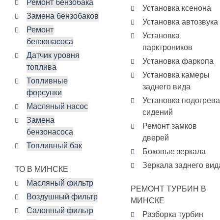
Ремонт бензобака
Установка ксенона
Замена бензобаков
Установка автозвука
Ремонт
Установка
бензонасоса
парктроников
Датчик уровня
Установка фаркопа
топлива
Установка камеры
Топливные
заднего вида
форсунки
Установка подогрева
Масляный насос
сидений
Замена
Ремонт замков
бензонасоса
дверей
Топливный бак
Боковые зеркала
Зеркала заднего вид
ТО В МИНСКЕ
Масляный фильтр
РЕМОНТ ТУРБИН В
Воздушный фильтр
МИНСКЕ
Салонный фильтр
Разборка турбин