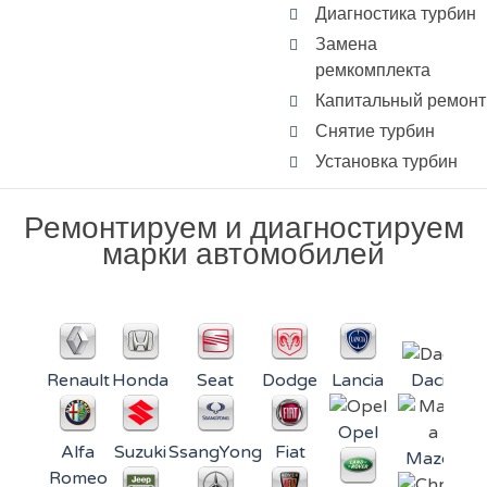
Диагностика турбин
Замена
ремкомплекта
Капитальный ремонт
Снятие турбин
Установка турбин
Ремонтируем и диагностируем
марки автомобилей
Renault
Honda
Seat
Dodge
Lancia
Dacia
Opel
Alfa
Suzuki
SsangYong
Fiat
Mazda
Mi
Romeo