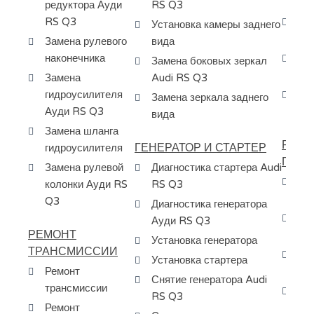
эл
редуктора Ауди
RS Q3
RS Q3
За
Установка камеры заднего
ур
Замена рулевого
вида
наконечника
За
Замена боковых зеркал
фо
Замена
Audi RS Q3
гидроусилителя
За
Замена зеркала заднего
Ауди RS Q3
Au
вида
Замена шланга
РЕМО
ГЕНЕРАТОР И СТАРТЕР
гидроусилителя
ПЕРЕ
Замена рулевой
Диагностика стартера Audi
За
колонки Ауди RS
RS Q3
RS
Q3
Диагностика генератора
За
Ауди RS Q3
РЕМОНТ
Au
Установка генератора
ТРАНСМИССИИ
За
Установка стартера
Ремонт
МК
Снятие генератора Audi
трансмиссии
Ос
RS Q3
Ремонт
др