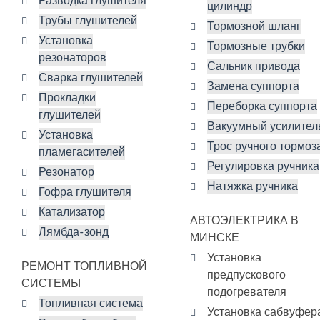
Разводка глушителя
цилиндр
Трубы глушителей
Тормозной шланг
Установка
Тормозные трубки
резонаторов
Сальник привода
Сварка глушителей
Замена суппорта
Прокладки
Переборка суппорта
глушителей
Вакуумный усилител
Установка
Трос ручного тормоз
пламегасителей
Регулировка ручника
Резонатор
Натяжка ручника
Гофра глушителя
Катализатор
АВТОЭЛЕКТРИКА В
Лямбда-зонд
МИНСКЕ
Установка
РЕМОНТ ТОПЛИВНОЙ
предпускового
СИСТЕМЫ
подогревателя
Топливная система
Установка сабвуфер