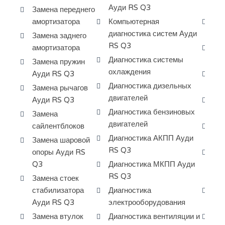
Ауди RS Q3
Au
Замена переднего
амортизатора
Компьютерная
Ре
диагностика систем Ауди
дв
Замена заднего
RS Q3
амортизатора
Ре
Диагностика системы
дв
Замена пружин
охлаждения
Ауди RS Q3
За
Диагностика дизельных
Au
Замена рычагов
двигателей
Ауди RS Q3
За
Диагностика бензиновых
Au
Замена
двигателей
сайлентблоков
За
Диагностика АКПП Ауди
Au
Замена шаровой
RS Q3
опоры Ауди RS
За
Q3
Диагностика МКПП Ауди
ко
RS Q3
Q3
Замена стоек
стабилизатора
Диагностика
За
Ауди RS Q3
электрооборудования
ра
Замена втулок
Диагностика вентиляции и
Сн