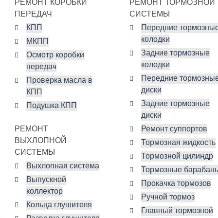
РЕМОНТ КОРОБКИ
РЕМОНТ ТОРМОЗНОЙ
ПЕРЕДАЧ
СИСТЕМЫ
КПП
Передние тормозны
колодки
МКПП
Задние тормозные
Осмотр коробки
колодки
передач
Передние тормозны
Проверка масла в
диски
КПП
Задние тормозные
Подушка КПП
диски
РЕМОНТ
Ремонт суппортов
ВЫХЛОПНОЙ
Тормозная жидкость
СИСТЕМЫ
Тормозной цилиндр
Выхлопная система
Тормозные барабан
Выпускной
Прокачка тормозов
коллектор
Ручной тормоз
Кольца глушителя
Главный тормозной