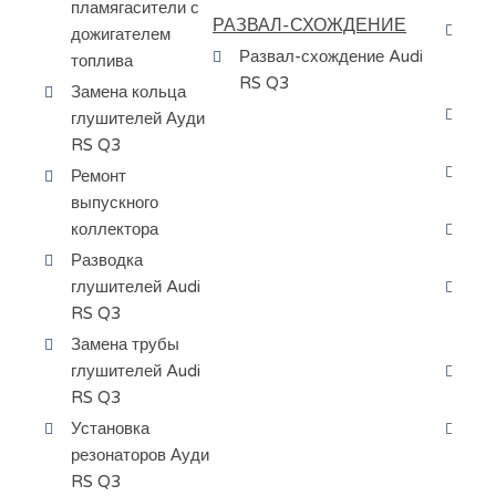
пламягасители с
РАЗВАЛ-СХОЖДЕНИЕ
За
дожигателем
Развал-схождение Audi
си
топлива
RS Q3
ох
Замена кольца
За
глушителей Ауди
ох
RS Q3
За
Ремонт
пе
выпускного
коллектора
За
ра
Разводка
глушителей Audi
Да
RS Q3
ве
RS
Замена трубы
глушителей Audi
Да
RS Q3
жи
Установка
За
резонаторов Ауди
ох
RS Q3
RS