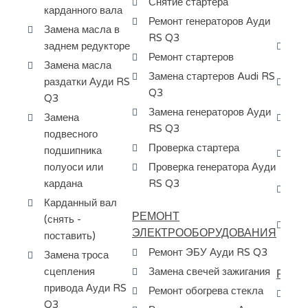
Снятие стартера
карданного вала
пе
Ремонт генераторов Ауди
сп
Замена масла в
RS Q3
заднем редукторе
Пр
Ремонт стартеров
ма
Замена масла
Замена стартеров Audi RS
раздатки Ауди RS
За
Q3
Q3
КП
Замена генераторов Ауди
Замена
Сн
RS Q3
подвесного
мо
Проверка стартера
подшипника
За
полуоси или
Проверка генератора Ауди
ку
кардана
RS Q3
Ре
Карданный вал
RS
РЕМОНТ
(снять -
Сн
ЭЛЕКТРООБОРУДОВАНИЯ
поставить)
АК
Ремонт ЭБУ Ауди RS Q3
Замена троса
сцепления
Замена свечей зажигания
РЕМО
привода Ауди RS
Ремонт обогрева стекла
Ре
Q3