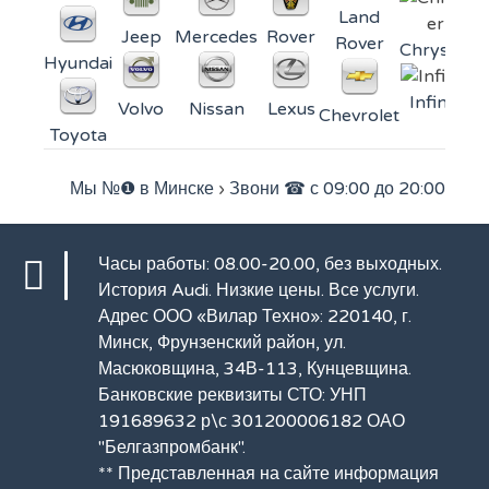
Land
Jeep
Mercedes
Rover
Rover
Chrysler
Hyundai
Infiniti
Volvo
Nissan
Lexus
Chevrolet
Toyota
Мы №❶ в Минске
›
Звони ☎ с 09:00 до 20:00
Часы работы: 08.00-20.00, без выходных.
История Audi
. Низкие цены.
Все услуги
.
Адрес ООО «Вилар Техно»: 220140, г.
Минск, Фрунзенский район, ул.
Масюковщина, 34В-113, Кунцевщина.
Банковские реквизиты СТО: УНП
191689632 р\с 301200006182 ОАО
"Белгазпромбанк".
** Представленная на сайте информация