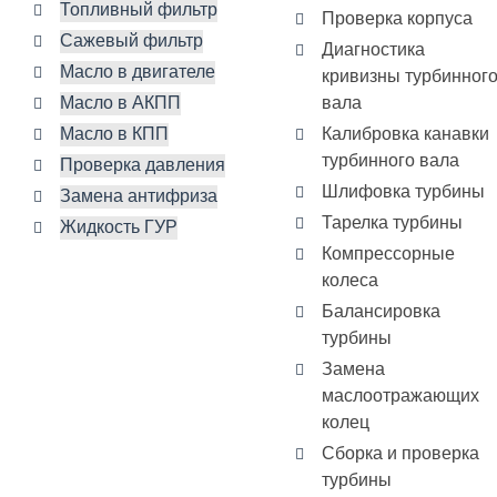
Топливный фильтр
Проверка корпуса
Сажевый фильтр
Диагностика
Масло в двигателе
кривизны турбинног
Масло в АКПП
вала
Масло в КПП
Калибровка канавки
турбинного вала
Проверка давления
Шлифовка турбины
Замена антифриза
Тарелка турбины
Жидкость ГУР
Компрессорные
колеса
Балансировка
турбины
Замена
маслоотражающих
колец
Сборка и проверка
турбины