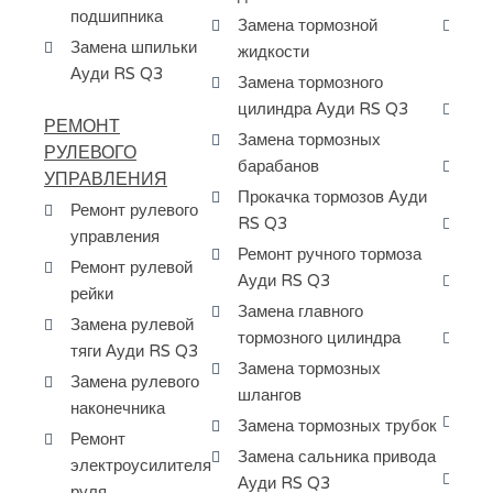
подшипника
Замена тормозной
Да
Замена шпильки
жидкости
ра
Ауди RS Q3
Ау
Замена тормозного
цилиндра Ауди RS Q3
Да
РЕМОНТ
- 
Замена тормозных
РУЛЕВОГО
барабанов
За
УПРАВЛЕНИЯ
ко
Прокачка тормозов Ауди
Ремонт рулевого
RS Q3
Ре
управления
ГБ
Ремонт ручного тормоза
Ремонт рулевой
Ауди RS Q3
За
рейки
ГБ
Замена главного
Замена рулевой
тормозного цилиндра
За
тяги Ауди RS Q3
ма
Замена тормозных
Замена рулевого
ко
шлангов
наконечника
За
Замена тормозных трубок
Ремонт
ги
Замена сальника привода
электроусилителя
Ре
Ауди RS Q3
руля