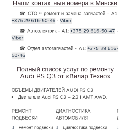
Наши контактные номера в Минске
☎ СТО ≈ ремонт и замена запчастей - A1:
+375 29 616-50-46
-
Viber
☎ Автоэлектрик - A1:
+375 29 616-50-47
-
Viber
☎ Отдел автозапчастей - A1:
+375 29 616-
50-46
Полный список услуг по ремонту
Audi RS Q3 от «Вилар Техно»
ОБЪЕМЫ ДВИГАТЕЛЕЙ AUDI RS Q3
Двигатели Audi RS Q3 – 2.3 I AMT AWD.
РЕМОНТ
ДИАГНОСТИКА
РЕМО
ПОДВЕСКИ
АВТОМОБИЛЯ
ДВИГ
Ремонт подвески
Диагностика подвески
Ре