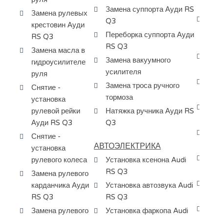
си
Замена суппорта Ауди RS
Замена рулевых
За
Q3
крестовин Ауди
дв
Переборка суппорта Ауди
RS Q3
Q3
RS Q3
Замена масла в
За
Замена вакуумного
гидроусилителе
по
усилителя
руля
За
Замена троса ручного
Снятие -
кр
тормоза
установка
Чи
рулевой рейки
Натяжка ручника Ауди RS
ап
Ауди RS Q3
Q3
Ре
Снятие -
Au
АВТОЭЛЕКТРИКА
установка
За
рулевого колеса
Установка ксенона Audi
Au
RS Q3
Замена рулевого
Сн
карданчика Ауди
Установка автозвука Audi
бе
RS Q3
RS Q3
За
Замена рулевого
Установка фаркопа Audi