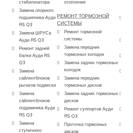
стабилизатора
отопления
дв
Q3
Замена опорного
РЕМОНТ ТОРМОЗНОЙ
подшипника Ауди
Ка
СИСТЕМЫ
RS Q3
ре
Ремонт тормозной
Ау
Замена ШРУСа
системы
Ауди RS Q3
За
Замена передних
на
Ремонт задней
тормозных колодок
балки Ауди RS
За
Q3
Замена задних тормозных
пе
колодок
Замена
За
сайлентблоков
Замена передних
ра
рычагов подвески
тормозных дисков
RS
Замена
Замена задних тормозных
Да
сайлентблоков
дисков
ма
подрамника Ауди
Ремонт суппортов Ауди
Да
RS Q3
RS Q3
за
Замена
Проточка тормозных
Да
ступичного
дисков
за