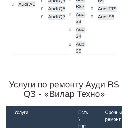
Audi Q3
RS
Audi A6
RS7
Audi Q5
Audi TTS
Audi
Audi Q7
Audi S6
S3
Audi
S4
Audi
S5
Услуги по ремонту Ауди RS
Q3 - «Вилар Техно»
Услуги
Есть
Срочный
\
ремонт
Нет