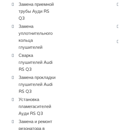
Замена приемной
За
трубы Ауди RS
ра
Q3
ба
Замена
За
уплотнительного
Ау
кольца
Пр
глушителей
ох
Сварка
глушителей Audi
RS Q3
Замена прокладки
глушителей Audi
RS Q3
Установка
пламегасителей
Ауди RS Q3
Замена и ремонт
резонатора в