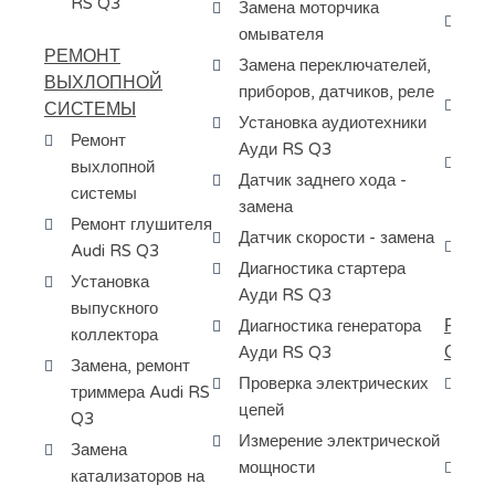
RS Q3
Замена моторчика
За
омывателя
ко
РЕМОНТ
Замена переключателей,
ко
ВЫХЛОПНОЙ
приборов, датчиков, реле
Ба
СИСТЕМЫ
Установка аудиотехники
ту
Ремонт
Ауди RS Q3
За
выхлопной
Датчик заднего хода -
ма
системы
замена
ко
Ремонт глушителя
Датчик скорости - замена
Сб
Audi RS Q3
Диагностика стартера
ту
Установка
Ауди RS Q3
выпускного
РЕМО
Диагностика генератора
коллектора
ОХЛ
Ауди RS Q3
Замена, ремонт
Проверка электрических
Ре
триммера Audi RS
цепей
ох
Q3
RS
Измерение электрической
Замена
мощности
За
катализаторов на
ох