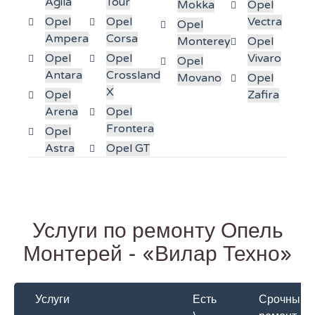
Agila
Tour
Mokka
Opel
Opel
Opel
Vectra
Opel
Ampera
Corsa
Monterey
Opel
Opel
Opel
Vivaro
Opel
Antara
Crossland
Movano
Opel
X
Opel
Zafira
Arena
Opel
Frontera
Opel
Astra
Opel GT
Услуги по ремонту Опель
Монтерей - «Вилар Техно»
Услуги
Есть
Срочный