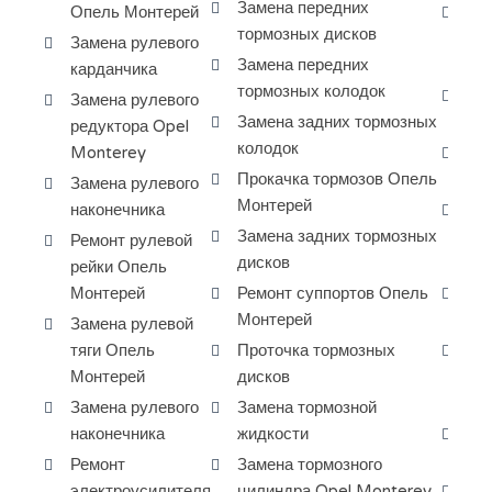
Замена передних
Опель Монтерей
За
тормозных дисков
ма
Замена рулевого
Замена передних
ко
карданчика
тормозных колодок
За
Замена рулевого
Замена задних тормозных
ги
редуктора Opel
колодок
Monterey
Ре
Прокачка тормозов Опель
си
Замена рулевого
Монтерей
наконечника
За
Замена задних тормозных
дв
Ремонт рулевой
дисков
Мо
рейки Опель
Монтерей
Ремонт суппортов Опель
За
Монтерей
по
Замена рулевой
тяги Опель
Проточка тормозных
За
Монтерей
дисков
кр
Мо
Замена рулевого
Замена тормозной
наконечника
жидкости
Чи
ап
Ремонт
Замена тормозного
электроусилителя
цилиндра Opel Monterey
Ре