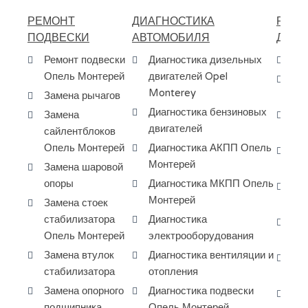
РЕМОНТ
ДИАГНОСТИКА
РЕМО
ПОДВЕСКИ
АВТОМОБИЛЯ
ДВИГ
Ремонт подвески
Диагностика дизельных
Ре
Опель Монтерей
двигателей Opel
За
Monterey
Замена рычагов
ГБ
Диагностика бензиновых
Замена
За
двигателей
сайлентблоков
фо
Опель Монтерей
Диагностика АКПП Опель
Ка
Монтерей
Замена шаровой
ре
опоры
Диагностика МКПП Опель
За
Монтерей
Замена стоек
на
стабилизатора
Диагностика
За
Опель Монтерей
электрооборудования
Op
Замена втулок
Диагностика вентиляции и
Ре
стабилизатора
отопления
дв
Замена опорного
Диагностика подвески
Ре
подшипника
Опель Монтерей