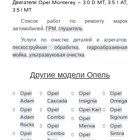
Двигатели Opel Monterey – 3.0 D MT, 3.5 I AT,
3.5 I MT.
Список работ по ремонту марок
автомобилей:
ГРМ
,
глушитель
.
Услуги по очистке деталей и агрегатов:
пескоструйная обработка
,
гидроабразивная
мойка
,
ультразвуковая очистка
.
Другие модели Опель
Opel
Opel
Opel
Opel
Adam
Cascada
Insignia
Omega
Opel
Opel
Opel Karl
Opel
Adam
Combo
Signum
Opel
Rocks
Opel
Meriva
Opel
Opel
Combo
Sintra
Opel