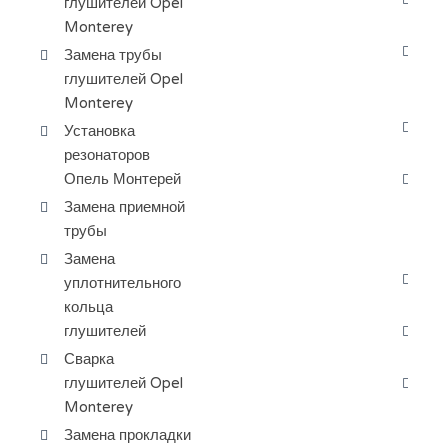
глушителей Opel
ве
Monterey
Да
Замена трубы
жи
глушителей Opel
Мо
Monterey
За
Установка
ох
резонаторов
Опель Монтерей
За
ра
Замена приемной
ба
трубы
Мо
Замена
За
уплотнительного
Оп
кольца
глушителей
Пр
ох
Сварка
глушителей Opel
За
Monterey
пе
Мо
Замена прокладки