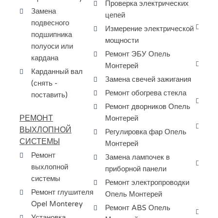
ко
Проверка электрических
Замена
ко
цепей
подвесного
Ба
Измерение электрической
подшипника
ту
мощности
полуоси или
Mo
Ремонт ЭБУ Опель
кардана
За
Монтерей
Карданный вал
ма
Замена свечей зажигания
(снять -
ко
Ремонт обогрева стекла
поставить)
Сб
Ремонт дворников Опель
ту
РЕМОНТ
Монтерей
Пр
ВЫХЛОПНОЙ
Регулировка фар Опель
ра
СИСТЕМЫ
Монтерей
за
Ремонт
Замена лампочек в
Ди
выхлопной
приборной панели
кр
системы
Ремонт электропроводки
ту
Ремонт глушителя
Опель Монтерей
Оп
Opel Monterey
Ремонт ABS Опель
Ка
Установка