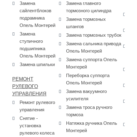
Замена
Замена главного
- 
сайлентблоков
тормозного цилиндра
За
подрамника
Замена тормозных
Оп
Опель Монтерей
шлангов
За
Замена
Замена тормозных трубок
Op
ступичного
Замена сальника привода
За
подшипника
Опель Монтерей
ко
Опель Монтерей
Замена суппорта Опель
Мо
Замена шпильки
Монтерей
За
Переборка суппорта
ра
РЕМОНТ
Опель Монтерей
Сн
РУЛЕВОГО
Замена вакуумного
дв
УПРАВЛЕНИЯ
усилителя
За
Ремонт рулевого
Замена троса ручного
ко
управления
тормоза
Mo
Снятие -
Натяжка ручника Опель
Ре
установка
Монтерей
ГБ
рулевого колеса