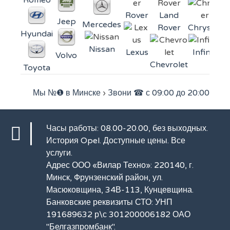
Romeo
Rover
Land
Jeep
Mercedes
Rover
Chrysler
Hyundai
Nissan
Lexus
Infiniti
Volvo
Chevrolet
Toyota
Мы №❶ в Минске
›
Звони ☎ с 09:00 до 20:00
Часы работы: 08.00-20.00, без выходных.
История Opel
. Доступные цены.
Все
услуги
.
Адрес ООО «Вилар Техно»: 220140, г.
Минск, Фрунзенский район, ул.
Масюковщина, 34В-113, Кунцевщина.
Банковские реквизиты СТО: УНП
191689632 р\с 301200006182 ОАО
"Белгазпромбанк".