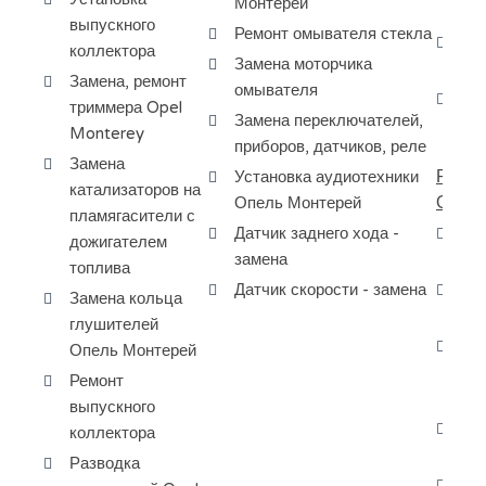
Монтерей
ту
выпускного
Ремонт омывателя стекла
Шл
коллектора
Замена моторчика
Op
Замена, ремонт
омывателя
За
триммера Opel
Замена переключателей,
та
Monterey
приборов, датчиков, реле
Замена
РЕМО
Установка аудиотехники
катализаторов на
ОХЛ
Опель Монтерей
пламягасители с
Датчик заднего хода -
Ре
дожигателем
замена
ох
топлива
Датчик скорости - замена
За
Замена кольца
ох
глушителей
За
Опель Монтерей
си
Ремонт
ох
выпускного
За
коллектора
ох
Разводка
Да