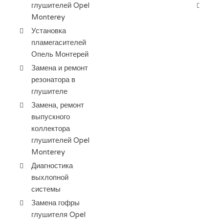
глушителей Opel
За
Monterey
ра
Установка
пламегасителей
Опель Монтерей
Замена и ремонт
резонатора в
глушителе
Замена, ремонт
выпускного
коллектора
глушителей Opel
Monterey
Диагностика
выхлопной
системы
Замена гофры
глушителя Opel