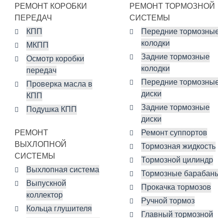
РЕМОНТ КОРОБКИ
РЕМОНТ ТОРМОЗНОЙ
ПЕРЕДАЧ
СИСТЕМЫ
КПП
Передние тормозны
колодки
МКПП
Задние тормозные
Осмотр коробки
колодки
передач
Передние тормозны
Проверка масла в
диски
КПП
Задние тормозные
Подушка КПП
диски
РЕМОНТ
Ремонт суппортов
ВЫХЛОПНОЙ
Тормозная жидкость
СИСТЕМЫ
Тормозной цилиндр
Выхлопная система
Тормозные барабан
Выпускной
Прокачка тормозов
коллектор
Ручной тормоз
Кольца глушителя
Главный тормозной