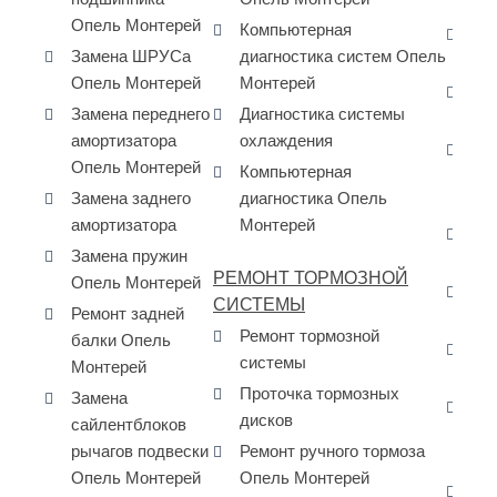
дв
Опель Монтерей
Компьютерная
За
Замена ШРУСа
диагностика систем Опель
Op
Опель Монтерей
Монтерей
За
Замена переднего
Диагностика системы
пе
амортизатора
охлаждения
За
Опель Монтерей
Компьютерная
ра
Замена заднего
диагностика Опель
Mo
амортизатора
Монтерей
Да
Замена пружин
ма
РЕМОНТ ТОРМОЗНОЙ
Опель Монтерей
Да
СИСТЕМЫ
Ремонт задней
за
Ремонт тормозной
балки Опель
Да
системы
Монтерей
за
Проточка тормозных
Замена
Да
дисков
сайлентблоков
ра
рычагов подвески
Ремонт ручного тормоза
Оп
Опель Монтерей
Опель Монтерей
Да