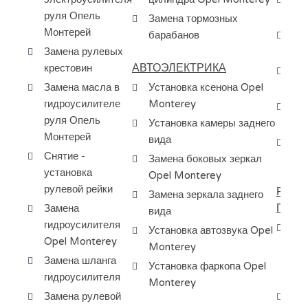
руля Опель
Op
Замена тормозных
Монтерей
барабанов
За
Замена рулевых
Оп
АВТОЭЛЕКТРИКА
крестовин
Сн
Замена масла в
Установка ксенона Opel
бе
гидроусилителе
Monterey
За
руля Опель
Установка камеры заднего
эл
Монтерей
вида
За
Снятие -
Замена боковых зеркал
ур
установка
Opel Monterey
рулевой рейки
РЕМО
Замена зеркала заднего
ПЕРЕ
Замена
вида
гидроусилителя
Ос
Установка автозвука Opel
Opel Monterey
др
Monterey
Замена шланга
пе
Установка фаркопа Opel
гидроусилителя
сп
Monterey
Замена рулевой
Пр