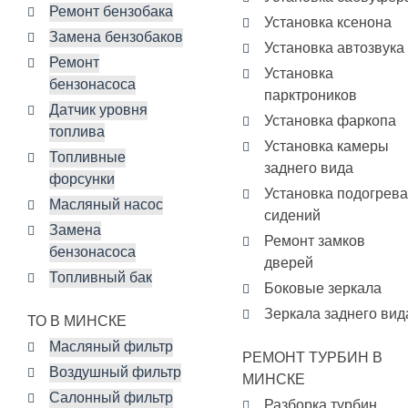
Ремонт бензобака
Установка ксенона
Замена бензобаков
Установка автозвука
Ремонт
Установка
бензонасоса
парктроников
Датчик уровня
Установка фаркопа
топлива
Установка камеры
Топливные
заднего вида
форсунки
Установка подогрева
Масляный насос
сидений
Замена
Ремонт замков
бензонасоса
дверей
Топливный бак
Боковые зеркала
Зеркала заднего вид
ТО В МИНСКЕ
Масляный фильтр
РЕМОНТ ТУРБИН В
Воздушный фильтр
МИНСКЕ
Салонный фильтр
Разборка турбин