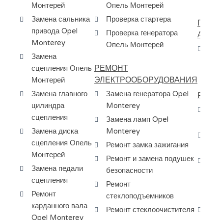
Монтерей
Опель Монтерей
Замена сальника
Проверка стартера
ПОКУ
привода Opel
Проверка генератора
АВТО
Monterey
Опель Монтерей
Пр
Замена
ав
РЕМОНТ
сцепления Опель
по
ЭЛЕКТРООБОРУДОВАНИЯ
Монтерей
Замена главного
Замена генератора Opel
РЕМО
цилиндра
Monterey
Ре
сцепления
Замена ламп Opel
Mo
Замена диска
Monterey
Ра
сцепления Опель
Ремонт замка зажигания
Op
Монтерей
Ремонт и замена подушек
За
Замена педали
безопасности
ди
сцепления
Ремонт
ша
Ремонт
стеклоподъемников
Мо
карданного вала
Ремонт стеклоочистителя
За
Opel Monterey