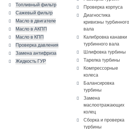
Топливный фильтр
Проверка корпуса
Сажевый фильтр
Диагностика
Масло в двигателе
кривизны турбинног
Масло в АКПП
вала
Масло в КПП
Калибровка канавки
турбинного вала
Проверка давления
Шлифовка турбины
Замена антифриза
Тарелка турбины
Жидкость ГУР
Компрессорные
колеса
Балансировка
турбины
Замена
маслоотражающих
колец
Сборка и проверка
турбины