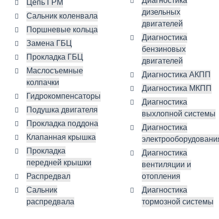
Диагностика
Цепь ГРМ
дизельных
Сальник коленвала
двигателей
Поршневые кольца
Диагностика
Замена ГБЦ
бензиновых
Прокладка ГБЦ
двигателей
Маслосъемные
Диагностика АКПП
колпачки
Диагностика МКПП
Гидрокомпенсаторы
Диагностика
Подушка двигателя
выхлопной системы
Прокладка поддона
Диагностика
Клапанная крышка
электрооборудовани
Прокладка
Диагностика
передней крышки
вентиляции и
Распредвал
отопления
Сальник
Диагностика
распредвала
тормозной системы