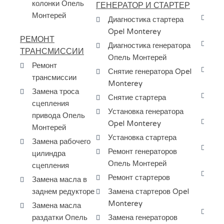
колонки Опель
ма
ГЕНЕРАТОР И СТАРТЕР
Монтерей
За
Диагностика стартера
КП
Opel Monterey
РЕМОНТ
Сн
Диагностика генератора
ТРАНСМИССИИ
мо
Опель Монтерей
Ремонт
За
Снятие генератора Opel
трансмиссии
ку
Monterey
Замена троса
Ре
Снятие стартера
сцепления
Mo
Установка генератора
привода Опель
За
Opel Monterey
Монтерей
Mo
Установка стартера
Замена рабочего
За
Ремонт генераторов
цилиндра
Op
Опель Монтерей
сцепления
За
Ремонт стартеров
Замена масла в
МК
заднем редукторе
Замена стартеров Opel
Мо
Monterey
Замена масла
Сн
раздатки Опель
Замена генераторов
АК