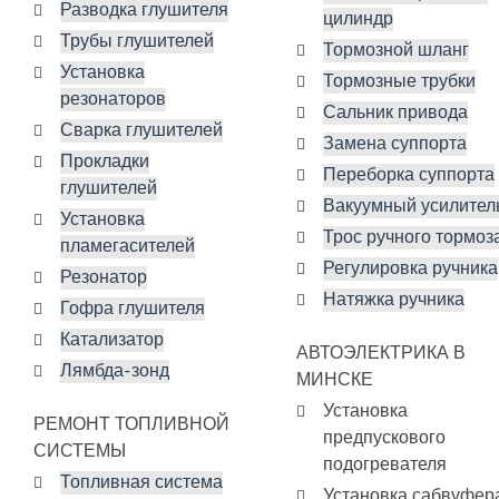
Разводка глушителя
цилиндр
Трубы глушителей
Тормозной шланг
Установка
Тормозные трубки
резонаторов
Сальник привода
Сварка глушителей
Замена суппорта
Прокладки
Переборка суппорта
глушителей
Вакуумный усилител
Установка
Трос ручного тормоз
пламегасителей
Регулировка ручника
Резонатор
Натяжка ручника
Гофра глушителя
Катализатор
АВТОЭЛЕКТРИКА В
Лямбда-зонд
МИНСКЕ
Установка
РЕМОНТ ТОПЛИВНОЙ
предпускового
СИСТЕМЫ
подогревателя
Топливная система
Установка сабвуфер