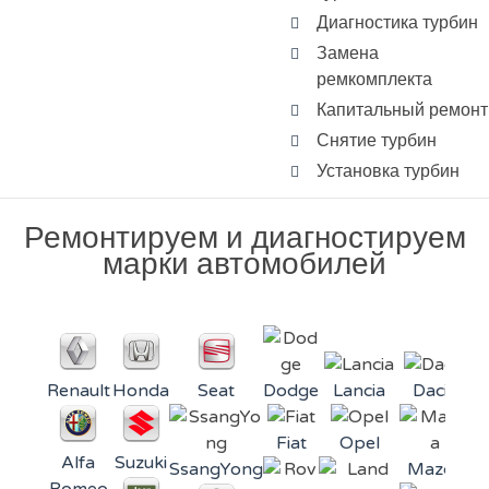
Диагностика турбин
Замена
ремкомплекта
Капитальный ремонт
Снятие турбин
Установка турбин
Ремонтируем и диагностируем
марки автомобилей
Renault
Honda
Seat
Dodge
Lancia
Dacia
Fiat
Opel
Alfa
Suzuki
SsangYong
Mazda
Mi