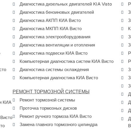
Диагностика дизельных двигателей KIA Visto
Р
Диагностика бензиновых двигателей
З
Диагностика АКПП КИА Висто
З
Диагностика МКПП КИА Висто
К
Диагностика электрооборудования
З
Диагностика вентиляции и отопления
З
о
Диагностика подвески КИА Висто
Р
Компьютерная диагностика систем КИА Висто
Р
сто
Диагностика системы охлаждения
З
Компьютерная диагностика КИА Висто
З
З
РЕМОНТ ТОРМОЗНОЙ СИСТЕМЫ
Д
Ремонт тормозной системы
и КИА
Д
Проточка тормозных дисков
Д
Ремонт ручного тормоза КИА Висто
 Висто
Д
Замена главного тормозного цилиндра
сто
В