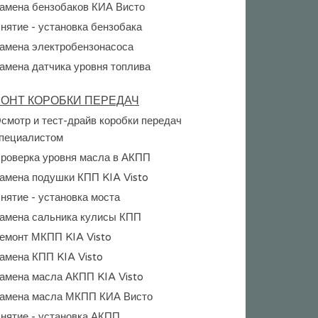
амена бензобаков КИА Висто
нятие - установка бензобака
амена электробензонасоса
амена датчика уровня топлива
ОНТ КОРОБКИ ПЕРЕДАЧ
смотр и тест-драйв коробки передач
пециалистом
роверка уровня масла в АКПП
амена подушки КПП KIA Visto
нятие - установка моста
амена сальника кулисы КПП
емонт МКПП KIA Visto
амена КПП KIA Visto
амена масла АКПП KIA Visto
амена масла МКПП КИА Висто
нятие - установка АКПП