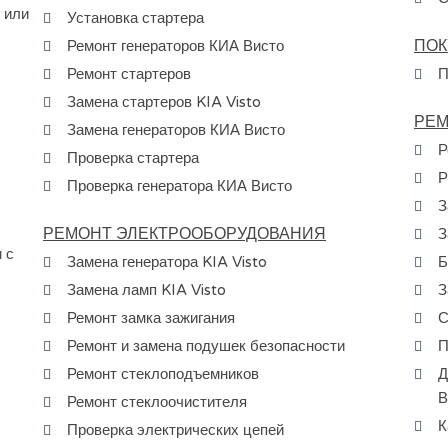
 или
Установка стартера
ПОК
Ремонт генераторов КИА Висто
Ремонт стартеров
П
Замена стартеров KIA Visto
РЕМ
Замена генераторов КИА Висто
Р
Проверка стартера
Р
Проверка генератора КИА Висто
З
РЕМОНТ ЭЛЕКТРООБОРУДОВАНИЯ
З
 с
Замена генератора KIA Visto
Б
Замена ламп KIA Visto
З
Ремонт замка зажигания
С
Ремонт и замена подушек безопасности
П
Ремонт стеклоподъемников
Д
В
Ремонт стеклоочистителя
К
Проверка электрических цепей