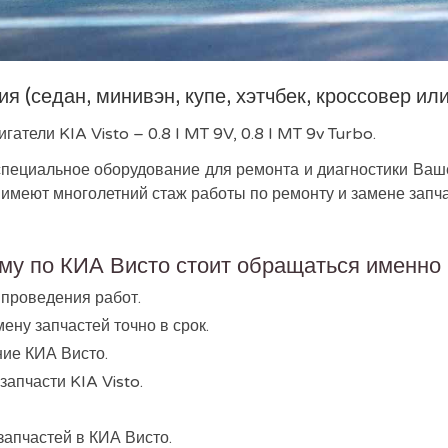
 (седан, минивэн, купе, хэтчбек, кроссовер ил
гатели KIA Visto – 0.8 I MT 9V, 0.8 I MT 9v Turbo.
пециальное оборудование для ремонта и диагностики Ваше
имеют многолетний стаж работы по ремонту и замене запча
му по КИА Висто стоит обращаться именно 
 проведения работ.
ену запчастей точно в срок.
ние КИА Висто.
апчасти KIA Visto.
запчастей в КИА Висто.