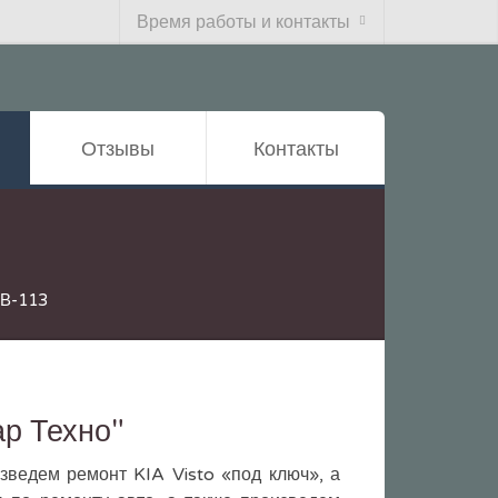
Время работы и контакты
Отзывы
Контакты
4В-113
р Техно"
зведем ремонт KIA Visto «под ключ», а