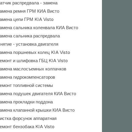
атчик распредвала - замена
амена ремня ГРМ КИА Висто
амена цепи ГРМ KIA Visto
амена сальника коленвала КИА Висто
амена сальника распредвала
нятие - установка двигателя
амена поршневых колец KIA Visto
емонт и шлифовка ГБЦ KIA Visto
амена маслосъемных колпачков
амена гидрокомпенсаторов
емонт топливной системы
амена подушек двигателя КИА Висто
амена прокладки поддона
амена клапанной крышки КИА Висто
истка форсунок аппаратная
емонт бензобака KIA Visto