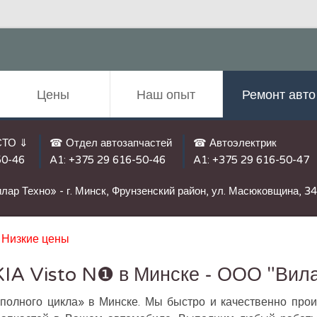
Цены
Наш опыт
Ремонт авто
СТО ⇓
☎ Отдел автозапчастей
☎ Автоэлектрик
50-46
A1:
+375 29 616-50-46
A1:
+375 29 616-50-47
лар Техно» - г. Минск, Фрунзенский район, ул. Масюковщина, 3
/
Низкие цены
IA Visto N❶ в Минске - ООО "Вила
полного цикла» в Минске. Мы быстро и качественно прои