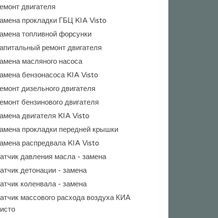
емонт двигателя
амена прокладки ГБЦ KIA Visto
амена топливной форсунки
апитальный ремонт двигателя
амена масляного насоса
амена бензонасоса KIA Visto
емонт дизельного двигателя
емонт бензинового двигателя
амена двигателя KIA Visto
амена прокладки передней крышки
амена распредвала KIA Visto
атчик давления масла - замена
атчик детонации - замена
атчик коленвала - замена
атчик массового расхода воздуха КИА
исто