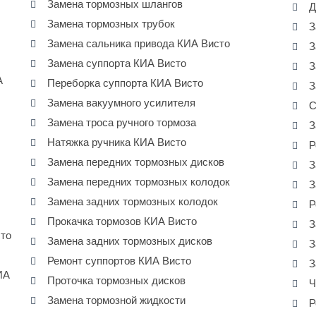
Замена тормозных шлангов
Д
Замена тормозных трубок
З
Замена сальника привода КИА Висто
З
Замена суппорта КИА Висто
З
А
Переборка суппорта КИА Висто
З
Замена вакуумного усилителя
С
Замена троса ручного тормоза
З
Натяжка ручника КИА Висто
Р
Замена передних тормозных дисков
З
Замена передних тормозных колодок
З
Замена задних тормозных колодок
Р
Прокачка тормозов КИА Висто
З
сто
Замена задних тормозных дисков
З
Ремонт суппортов КИА Висто
З
ИА
Проточка тормозных дисков
Ч
Замена тормозной жидкости
Р