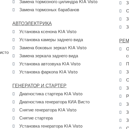
Замена тормозного цилиндра KIA Visto
З
Замена тормозных барабанов
С
З
АВТОЭЛЕКТРИКА
З
Установка ксенона KIA Visto
Установка камеры заднего вида
РЕМ
Замена боковых зеркал KIA Visto
О
исто
Замена зеркала заднего вида
с
Установка автозвука KIA Visto
П
Установка фаркопа KIA Visto
З
С
ГЕНЕРАТОР И СТАРТЕР
З
Диагностика стартера KIA Visto
Р
Диагностика генератора КИА Висто
З
Снятие генератора KIA Visto
З
Снятие стартера
З
Установка генератора KIA Visto
С