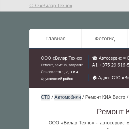
СТО «Вилар Техно»
Главная
Фотогид
ООО «Вилар Техно»
☎ Автосервис ≈ 
А1:
+375 29 616-
Ремонт, замена, заправка
Список авто
1, 2, 3 и 4
🏠 Адрес СТО «Ви
Фрунзенский район
СТО
/
Автомобили
/ Ремонт КИА Висто 
Ремонт K
ООО «Вилар Техно» - автосервис «