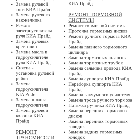
КИА Прайд
Замена рулевой
тяги КИА Прайд
РЕМОНТ ТОРМОЗНОЙ
Замена рулевого
наконечника
СИСТЕМЫ
Ремонт
Ремонт тормозной системы
электроусилителя
Проточка тормозных дисков
руля КИА Прайд
Ремонт ручного тормоза КИА
Замена рулевых
Прайд
крестовин
Замена главного тормозного
Замена масла в
цилиндра
гидроусилителе
Замена тормозных шлангов
руля КИА Прайд
Замена тормозных трубок
Снятие -
Замена сальника привода КИА
установка рулевой
Прайд
рейки
Замена суппорта КИА Прайд
Замена
Переборка суппорта КИА
гидроусилителя
Прайд
KIA Pride
Замена вакуумного усилителя
Замена шланга
Замена троса ручного тормоза
гидроусилителя
Натяжка ручника КИА Прайд
Замена рулевой
Замена передних тормозных
колонки КИА
дисков
Прайд
Замена передних тормозных
колодок
РЕМОНТ
Замена задних тормозных
колодок
ТРАНСМИССИИ