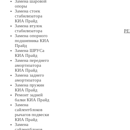
Замена шаровой
опоры
Замена стоек
стабилизатора
КИА Прайд
Замена втулок
стабилизатора
РЕ
Замена опорного
подшипника КИА
Прайд
Замена ШРУСа
КИА Прайд
Замена переднего
амортизатора
КИА Прайд
Замена заднего
амортизатора
Замена пружин
КИА Прайд
Ремонт задней
балки КИА Прайд
Замена
сайлентблоков
рычагов подвески
КИА Прайд
Замена
сайлентблоков