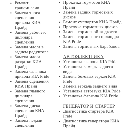
Прокачка тормозов КИА
Ремонт
Прайд
трансмиссии
Замена задних тормозных
Замена троса
дисков
сцепления
Ремонт суппортов КИА Прайд
привода КИА
Проточка тормозных дисков
Прайд
Замена тормозной жидкости
Замена рабочего
Замена тормозного цилиндра
цилиндра
KIA Pride
сцепления
Замена тормозных барабанов
Замена масла в
заднем редукторе
АВТОЭЛЕКТРИКА
Замена масла
раздатки КИА
Установка ксенона KIA Pride
Прайд
Установка камеры заднего
Замена сальника
вида
привода KIA Pride
Замена боковых зеркал KIA
Замена сцепления
Pride
КИА Прайд
Замена зеркала заднего вида
Замена главного
Установка автозвука KIA Pride
цилиндра
Установка фаркопа KIA Pride
сцепления
Замена диска
ГЕНЕРАТОР И СТАРТЕР
сцепления КИА
Диагностика стартера KIA
Прайд
Pride
Замена педали
Диагностика генератора КИА
сцепления
Прайд