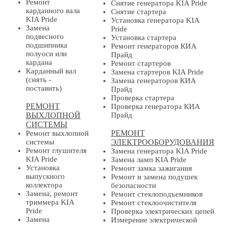
Ремонт
Снятие генератора KIA Pride
карданного вала
Снятие стартера
KIA Pride
Установка генератора KIA
Замена
Pride
подвесного
Установка стартера
подшипника
Ремонт генераторов КИА
полуоси или
Прайд
кардана
Ремонт стартеров
Карданный вал
Замена стартеров KIA Pride
(снять -
Замена генераторов КИА
поставить)
Прайд
Проверка стартера
РЕМОНТ
Проверка генератора КИА
ВЫХЛОПНОЙ
Прайд
СИСТЕМЫ
РЕМОНТ
Ремонт выхлопной
системы
ЭЛЕКТРООБОРУДОВАНИЯ
Ремонт глушителя
Замена генератора KIA Pride
KIA Pride
Замена ламп KIA Pride
Установка
Ремонт замка зажигания
выпускного
Ремонт и замена подушек
коллектора
безопасности
Замена, ремонт
Ремонт стеклоподъемников
триммера KIA
Ремонт стеклоочистителя
Pride
Проверка электрических цепей
Замена
Измерение электрической