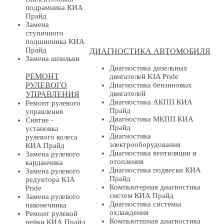
подрамника КИА
Прайд
Замена
ступичного
подшипника КИА
Прайд
ДИАГНОСТИКА АВТОМОБИЛЯ
Замена шпильки
Диагностика дизельных
РЕМОНТ
двигателей KIA Pride
РУЛЕВОГО
Диагностика бензиновых
двигателей
УПРАВЛЕНИЯ
Диагностика АКПП КИА
Ремонт рулевого
Прайд
управления
Диагностика МКПП КИА
Снятие -
Прайд
установка
Диагностика
рулевого колеса
электрооборудования
КИА Прайд
Диагностика вентиляции и
Замена рулевого
отопления
карданчика
Диагностика подвески КИА
Замена рулевого
Прайд
редуктора KIA
Компьютерная диагностика
Pride
систем КИА Прайд
Замена рулевого
Диагностика системы
наконечника
охлаждения
Ремонт рулевой
Компьютерная диагностика
рейки КИА Прайд