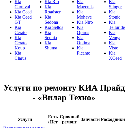
Kia
Kia Rio
Kia
Kia
Carnival
Kia
Magentis
Stinger
Kia Ceed
Roadster
Kia
Kia
Kia Ceed
Kia
Mohave
Stonic
GT
Sedona
Kia Niro
Kia
Kia
Kia Seltos
Kia
Telluride
Cerato
Kia
Opirus
Kia
Kia
Sephia
Kia
Venga
Cerato
Kia
Optima
Kia
Koup
Shuma
Kia
Visto
Kia
Picanto
Kia
Clarus
XCeed
Услуги по ремонту КИА Прайд
- «Вилар Техно»
Есть
Срочный
Услуги
Запчасти
Расходники
\ Нет
ремонт