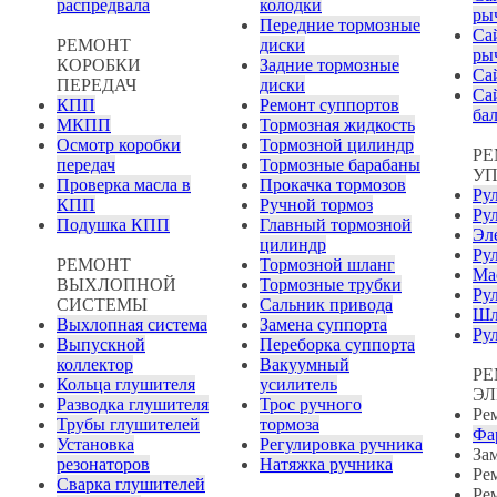
распредвала
колодки
ры
Передние тормозные
Са
РЕМОНТ
диски
ры
КОРОБКИ
Задние тормозные
Са
ПЕРЕДАЧ
диски
Са
КПП
Ремонт суппортов
ба
МКПП
Тормозная жидкость
Осмотр коробки
Тормозной цилиндр
РЕ
передач
Тормозные барабаны
УП
Проверка масла в
Прокачка тормозов
Рул
КПП
Ручной тормоз
Ру
Подушка КПП
Главный тормозной
Эл
цилиндр
Ру
РЕМОНТ
Тормозной шланг
Ма
ВЫХЛОПНОЙ
Тормозные трубки
Ру
СИСТЕМЫ
Сальник привода
Шл
Выхлопная система
Замена суппорта
Ру
Выпускной
Переборка суппорта
коллектор
Вакуумный
Р
Кольца глушителя
усилитель
ЭЛ
Разводка глушителя
Трос ручного
Ре
Трубы глушителей
тормоза
Фа
Установка
Регулировка ручника
За
резонаторов
Натяжка ручника
Ре
Сварка глушителей
Ре