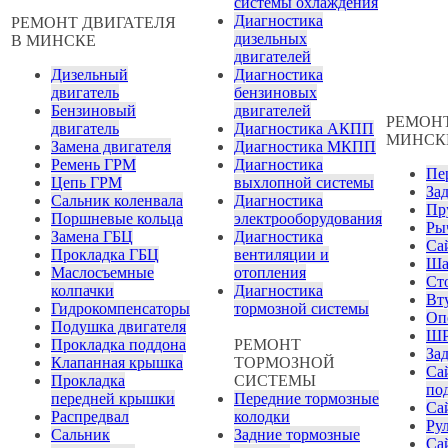
системы охлаждения
Диагностика
РЕМОНТ ДВИГАТЕЛЯ
дизельных
В МИНСКЕ
двигателей
Дизельный
Диагностика
двигатель
бензиновых
Бензиновый
двигателей
РЕМОНТ
двигатель
Диагностика АКПП
МИНСК
Замена двигателя
Диагностика МКПП
Ремень ГРМ
Диагностика
Пе
Цепь ГРМ
выхлопной системы
За
Сальник коленвала
Диагностика
Пр
Поршневые кольца
электрооборудования
Ры
Замена ГБЦ
Диагностика
Са
Прокладка ГБЦ
вентиляции и
Ша
Маслосъемные
отопления
Ст
колпачки
Диагностика
Вт
Гидрокомпенсаторы
тормозной системы
Оп
Подушка двигателя
Ш
Прокладка поддона
РЕМОНТ
Зад
Клапанная крышка
ТОРМОЗНОЙ
Са
Прокладка
СИСТЕМЫ
по
передней крышки
Передние тормозные
Са
Распредвал
колодки
Ру
Сальник
Задние тормозные
Са