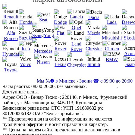
Renault
Lancia
Dacia
Seat
Honda
Dodge
Lada
Daew
Opel
Alfa
Fiat
Mazda
SsangYong
Suzuki
Mitsubishi
Skod
Romeo
Land
Jeep
Rover
Chrysler
Citroen
Rover
Mercedes
Acur
Hyundai
BMW
Nissan
Volvo
Lexus
Infiniti
Saab
Chevrolet
Toyota
Мы №❶ в Минске
›
Звони ☎ с 09:00 до 20:00
Часы работы: 08.00-20.00, без выходных.
История КИА
.
Доступные цены.
Все услуги
.
Адрес ООО «Вилар Техно»: 220140, г. Минск, Фрунзенский
район, ул. Масюковщина, 34В-113, Кунцевщина.
Банковские реквизиты СТО: УНП 191689632 р\с
301200006182 ОАО "Белгазпромбанк".
** Представленная на сайте информация не является
публичной офертой и носит справочный характер.
** Цены на нашем сайте представлены исключительно в