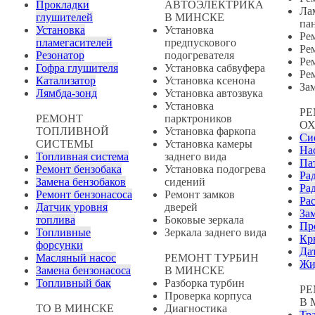
Прокладки
АВТОЭЛЕКТРИКА
Ла
глушителей
В МИНСКЕ
па
Установка
Установка
Ре
пламегасителей
предпускового
Ре
Резонатор
подогревателя
Ре
Гофра глушителя
Установка сабвуфера
Ре
Катализатор
Установка ксенона
За
Лямбда-зонд
Установка автозвука
Установка
РЕ
РЕМОНТ
парктроников
О
ТОПЛИВНОЙ
Установка фаркопа
Си
СИСТЕМЫ
Установка камеры
На
Топливная система
заднего вида
Па
Ремонт бензобака
Установка подогрева
Ра
Замена бензобаков
сидений
Ра
Ремонт бензонасоса
Ремонт замков
Ра
Датчик уровня
дверей
За
топлива
Боковые зеркала
Пр
Топливные
Зеркала заднего вида
Кр
форсунки
Да
Масляный насос
РЕМОНТ ТУРБИН
Жи
Замена бензонасоса
В МИНСКЕ
Топливный бак
Разборка турбин
РЕ
Проверка корпуса
В 
ТО В МИНСКЕ
Диагностика
Тр