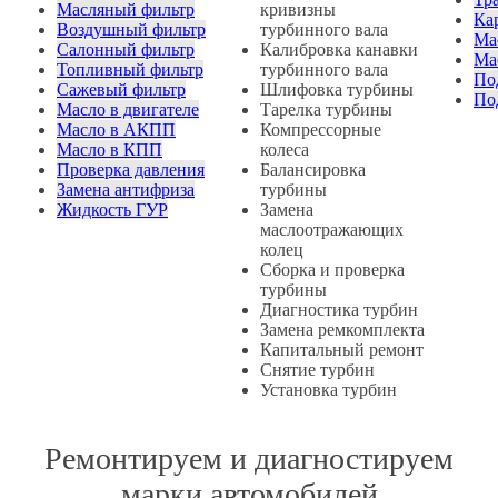
Масляный фильтр
кривизны
Ка
Воздушный фильтр
турбинного вала
Ма
Салонный фильтр
Калибровка канавки
Ма
Топливный фильтр
турбинного вала
По
Сажевый фильтр
Шлифовка турбины
По
Масло в двигателе
Тарелка турбины
Масло в АКПП
Компрессорные
Масло в КПП
колеса
Проверка давления
Балансировка
Замена антифриза
турбины
Жидкость ГУР
Замена
маслоотражающих
колец
Сборка и проверка
турбины
Диагностика турбин
Замена ремкомплекта
Капитальный ремонт
Снятие турбин
Установка турбин
Ремонтируем и диагностируем
марки автомобилей