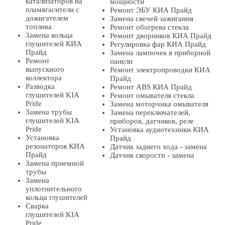
катализаторов на
мощности
пламягасители с
Ремонт ЭБУ КИА Прайд
дожигателем
Замена свечей зажигания
топлива
Ремонт обогрева стекла
Замена кольца
Ремонт дворников КИА Прайд
глушителей КИА
Регулировка фар КИА Прайд
Прайд
Замена лампочек в приборной
Ремонт
панели
выпускного
Ремонт электропроводки КИА
коллектора
Прайд
Разводка
Ремонт ABS КИА Прайд
глушителей KIA
Ремонт омывателя стекла
Pride
Замена моторчика омывателя
Замена трубы
Замена переключателей,
глушителей KIA
приборов, датчиков, реле
Pride
Установка аудиотехники КИА
Установка
Прайд
резонаторов КИА
Датчик заднего хода - замена
Прайд
Датчик скорости - замена
Замена приемной
трубы
Замена
уплотнительного
кольца глушителей
Сварка
глушителей KIA
Pride