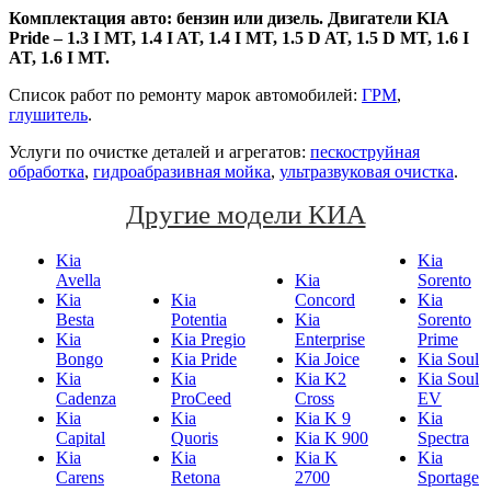
Комплектация авто: бензин или дизель. Двигатели KIA
Pride – 1.3 I MT, 1.4 I AT, 1.4 I MT, 1.5 D AT, 1.5 D MT, 1.6 I
AT, 1.6 I MT.
Список работ по ремонту марок автомобилей:
ГРМ
,
глушитель
.
Услуги по очистке деталей и агрегатов:
пескоструйная
обработка
,
гидроабразивная мойка
,
ультразвуковая очистка
.
Другие модели КИА
Kia
Kia
Avella
Kia
Sorento
Kia
Kia
Concord
Kia
Besta
Potentia
Kia
Sorento
Kia
Kia Pregio
Enterprise
Prime
Bongo
Kia Pride
Kia Joice
Kia Soul
Kia
Kia
Kia K2
Kia Soul
Cadenza
ProCeed
Cross
EV
Kia
Kia
Kia K 9
Kia
Capital
Quoris
Kia K 900
Spectra
Kia
Kia
Kia K
Kia
Carens
Retona
2700
Sportage