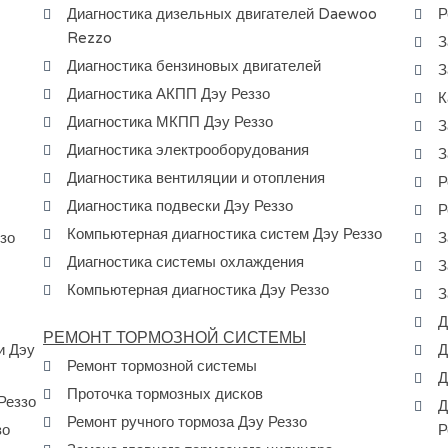
Диагностика дизельных двигателей Daewoo
Р
Rezzo
З
Диагностика бензиновых двигателей
З
Диагностика АКПП Дэу Реззо
К
Диагностика МКПП Дэу Реззо
З
Диагностика электрооборудования
З
Диагностика вентиляции и отопления
Р
Диагностика подвески Дэу Реззо
Р
Компьютерная диагностика систем Дэу Реззо
зо
З
Диагностика системы охлаждения
З
Компьютерная диагностика Дэу Реззо
З
Д
РЕМОНТ ТОРМОЗНОЙ СИСТЕМЫ
и Дэу
Д
Ремонт тормозной системы
Д
Проточка тормозных дисков
Реззо
Д
Ремонт ручного тормоза Дэу Реззо
зо
Р