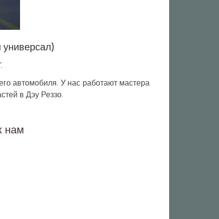
и универсал)
.
го автомобиля. У нас работают мастера
тей в Дэу Реззо.
к нам