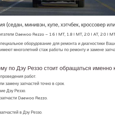
 (седан, минивэн, купе, хэтчбек, кроссовер ил
гатели Daewoo Rezzo – 1.6 I MT, 1.8 I MT, 2.0 I AT, 2.0 I MT
пециальное оборудование для ремонта и диагностики Ваше
имеют многолетний стаж работы по ремонту и замене запчас
му по Дэу Реззо стоит обращаться именно 
 проведения работ.
 замену запчастей точно в срок.
ие Дэу Реззо.
озапчасти Daewoo Rezzo.
апчастей в Дэу Реззо.