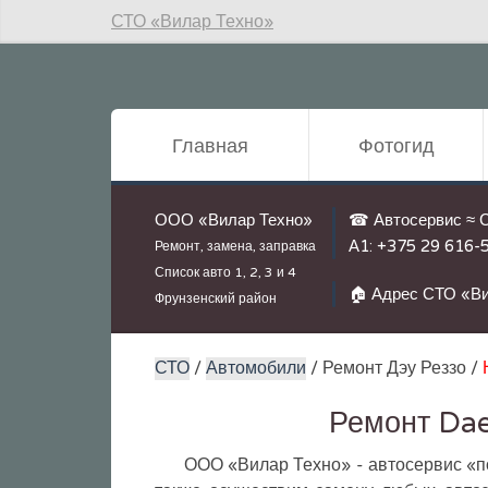
СТО «Вилар Техно»
Главная
Фотогид
ООО «Вилар Техно»
☎ Автосервис ≈ 
А1:
+375 29 616-
Ремонт, замена, заправка
Список авто
1, 2, 3 и 4
🏠 Адрес СТО «Ви
Фрунзенский район
СТО
/
Автомобили
/ Ремонт Дэу Реззо /
Ремонт Dae
ООО «Вилар Техно» - автосервис «п