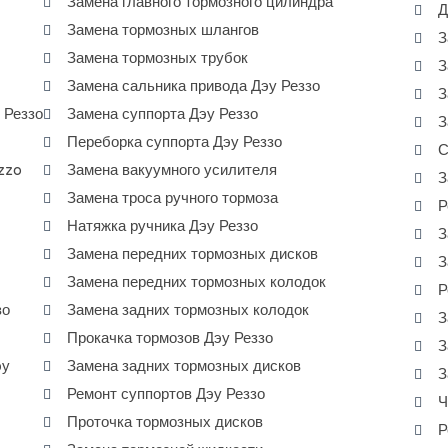
Замена главного тормозного цилиндра
Д
Замена тормозных шлангов
З
Замена тормозных трубок
З
Замена сальника привода Дэу Реззо
З
 Реззо
Замена суппорта Дэу Реззо
З
Переборка суппорта Дэу Реззо
С
zzo
Замена вакуумного усилителя
З
Замена троса ручного тормоза
Р
Натяжка ручника Дэу Реззо
З
Замена передних тормозных дисков
З
Замена передних тормозных колодок
Р
зо
Замена задних тормозных колодок
З
Прокачка тормозов Дэу Реззо
З
эу
Замена задних тормозных дисков
З
Ремонт суппортов Дэу Реззо
Ч
Проточка тормозных дисков
Р