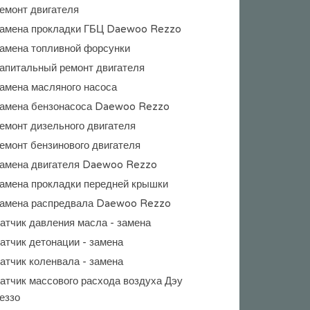
емонт двигателя
амена прокладки ГБЦ Daewoo Rezzo
амена топливной форсунки
апитальный ремонт двигателя
амена масляного насоса
амена бензонасоса Daewoo Rezzo
емонт дизельного двигателя
емонт бензинового двигателя
амена двигателя Daewoo Rezzo
амена прокладки передней крышки
амена распредвала Daewoo Rezzo
атчик давления масла - замена
атчик детонации - замена
атчик коленвала - замена
атчик массового расхода воздуха Дэу
еззо