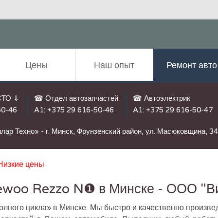
Цены
Наш опыт
Ремонт авто
СТО ⇓
☎ Отдел автозапчастей
☎ Автоэлектрик
50-46
A1:
+375 29 616-50-46
A1:
+375 29 616-50-47
лар Техно» - г. Минск, Фрунзенский район, ул. Масюковщина, 3
Низкие цены
woo Rezzo N❶ в Минске - ООО "В
олного цикла» в Минске. Мы быстро и качественно произв