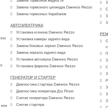
Замена тормозной жидкости
З
Замена тормозного цилиндра Daewoo Rezzo
С
Замена тормозных барабанов
З
З
АВТОЭЛЕКТРИКА
Установка ксенона Daewoo Rezzo
РЕМ
еззо
Установка камеры заднего вида
О
Замена боковых зеркал Daewoo Rezzo
с
Замена зеркала заднего вида
П
Установка автозвука Daewoo Rezzo
З
zo
Установка фаркопа Daewoo Rezzo
С
З
ГЕНЕРАТОР И СТАРТЕР
Р
Диагностика стартера Daewoo Rezzo
З
Диагностика генератора Дэу Реззо
З
Снятие генератора Daewoo Rezzo
З
Снятие стартера
 или
С