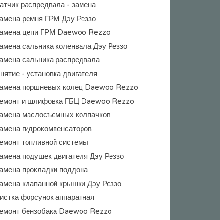
атчик распредвала - замена
амена ремня ГРМ Дэу Реззо
амена цепи ГРМ Daewoo Rezzo
амена сальника коленвала Дэу Реззо
амена сальника распредвала
нятие - установка двигателя
амена поршневых колец Daewoo Rezzo
емонт и шлифовка ГБЦ Daewoo Rezzo
амена маслосъемных колпачков
амена гидрокомпенсаторов
емонт топливной системы
амена подушек двигателя Дэу Реззо
амена прокладки поддона
амена клапанной крышки Дэу Реззо
истка форсунок аппаратная
емонт бензобака Daewoo Rezzo