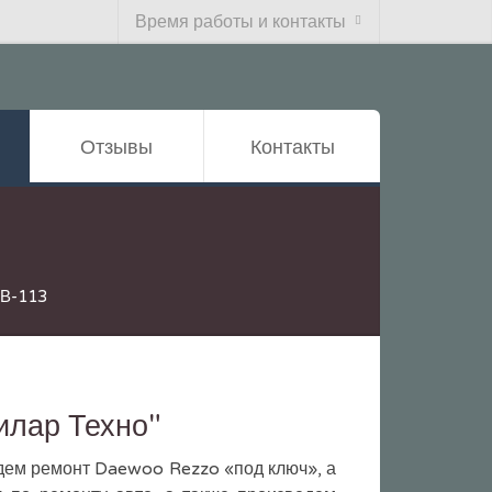
Время работы и контакты
Отзывы
Контакты
4В-113
илар Техно"
едем ремонт Daewoo Rezzo «под ключ», а