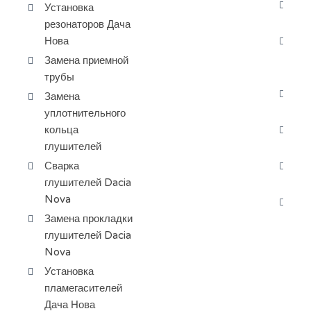
За
Установка
ох
резонаторов Дача
Нова
За
ра
Замена приемной
ба
трубы
За
Замена
Да
уплотнительного
кольца
Пр
глушителей
ох
Сварка
За
глушителей Dacia
пе
Nova
За
Замена прокладки
ра
глушителей Dacia
Nova
Установка
пламегасителей
Дача Нова