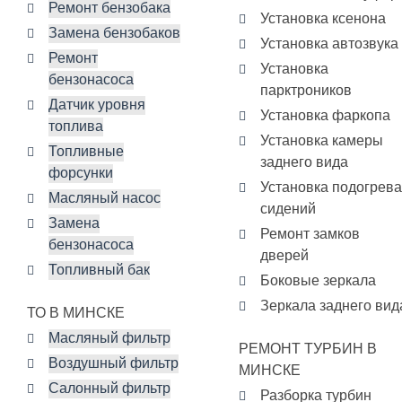
Ремонт бензобака
Установка ксенона
Замена бензобаков
Установка автозвука
Ремонт
Установка
бензонасоса
парктроников
Датчик уровня
Установка фаркопа
топлива
Установка камеры
Топливные
заднего вида
форсунки
Установка подогрева
Масляный насос
сидений
Замена
Ремонт замков
бензонасоса
дверей
Топливный бак
Боковые зеркала
Зеркала заднего вид
ТО В МИНСКЕ
Масляный фильтр
РЕМОНТ ТУРБИН В
Воздушный фильтр
МИНСКЕ
Салонный фильтр
Разборка турбин