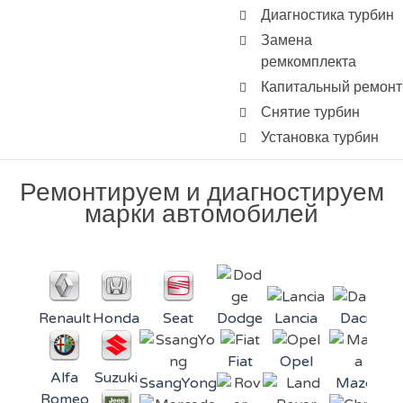
Диагностика турбин
Замена
ремкомплекта
Капитальный ремонт
Снятие турбин
Установка турбин
Ремонтируем и диагностируем
марки автомобилей
Renault
Honda
Seat
Dodge
Lancia
Dacia
Fiat
Opel
Alfa
Suzuki
SsangYong
Mazda
Mi
Romeo