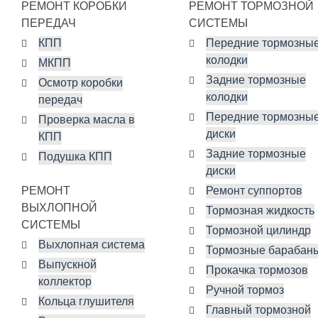
РЕМОНТ КОРОБКИ
РЕМОНТ ТОРМОЗНОЙ
ПЕРЕДАЧ
СИСТЕМЫ
КПП
Передние тормозны
колодки
МКПП
Задние тормозные
Осмотр коробки
колодки
передач
Передние тормозны
Проверка масла в
диски
КПП
Задние тормозные
Подушка КПП
диски
РЕМОНТ
Ремонт суппортов
ВЫХЛОПНОЙ
Тормозная жидкость
СИСТЕМЫ
Тормозной цилиндр
Выхлопная система
Тормозные барабан
Выпускной
Прокачка тормозов
коллектор
Ручной тормоз
Кольца глушителя
Главный тормозной