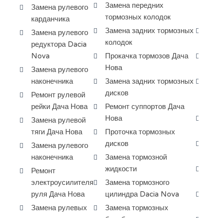
Замена передних
ма
Замена рулевого
тормозных колодок
ко
карданчика
Замена задних тормозных
За
Замена рулевого
колодок
ги
редуктора Dacia
Nova
Прокачка тормозов Дача
Ре
Нова
си
Замена рулевого
наконечника
Замена задних тормозных
За
дисков
дв
Ремонт рулевой
Но
рейки Дача Нова
Ремонт суппортов Дача
Нова
За
Замена рулевой
по
тяги Дача Нова
Проточка тормозных
дисков
За
Замена рулевого
кр
наконечника
Замена тормозной
жидкости
Чи
Ремонт
ап
электроусилителя
Замена тормозного
руля Дача Нова
цилиндра Dacia Nova
Ре
Da
Замена рулевых
Замена тормозных