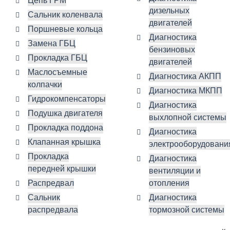
Цепь ГРМ
дизельных
Сальник коленвала
двигателей
Поршневые кольца
Диагностика
Замена ГБЦ
бензиновых
Прокладка ГБЦ
двигателей
Маслосъемные
Диагностика АКПП
колпачки
Диагностика МКПП
Гидрокомпенсаторы
Диагностика
Подушка двигателя
выхлопной системы
Прокладка поддона
Диагностика
Клапанная крышка
электрооборудовани
Прокладка
Диагностика
передней крышки
вентиляции и
Распредвал
отопления
Сальник
Диагностика
распредвала
тормозной системы