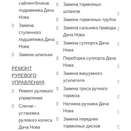
сайлентблоков
Замена тормозных
- 
подрамника Дача
шлангов
За
Нова
Замена тормозных трубок
Да
Замена
Замена сальника привода
За
ступичного
Дача Нова
Da
подшипника Дача
Замена суппорта Дача
За
Нова
Нова
ко
Замена шпильки
Переборка суппорта Дача
Но
Нова
За
РЕМОНТ
Замена вакуумного
ра
РУЛЕВОГО
усилителя
Сн
УПРАВЛЕНИЯ
Замена троса ручного
дв
Ремонт рулевого
тормоза
За
управления
Натяжка ручника Дача
ко
Снятие -
Нова
Ре
установка
Замена передних
ГБ
рулевого колеса
тормозных дисков
Дача Нова
За