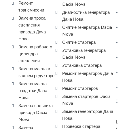
Ремонт
КП
Dacia Nova
трансмиссии
Сн
Диагностика генератора
Замена троса
мо
Дача Нова
сцепления
За
Снятие генератора Dacia
привода Дача
ку
Nova
Нова
Ре
Снятие стартера
Замена рабочего
No
Установка генератора
цилиндра
За
Dacia Nova
сцепления
No
Установка стартера
Замена масла в
За
Ремонт генераторов Дача
заднем редукторе
Da
Нова
Замена масла
За
Ремонт стартеров
раздатки Дача
МК
Замена стартеров Dacia
Нова
Сн
Nova
Замена сальника
АК
Замена генераторов Дача
привода Dacia
Нова
Nova
ПОКУ
Проверка стартера
Замена
АВТО