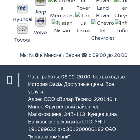
Rover
Land
Jeep
Mercedes
Rover
Chrysler
Hyundai
Nissan
Lexus
Infiniti
Volvo
Chevrolet
Toyota
Мы №❶ в Минске
›
Звони ☎ с 09:00 до 20:00
Часы работы: 08.00-20.00, без выходных.
История Dacia
. Доступные цены.
Все
услуги
.
Адрес ООО «Вилар Техно»: 220140, г.
Минск, Фрунзенский район, ул.
Масюковщина, 34В-113, Кунцевщина.
Банковские реквизиты СТО: УНП
191689632 р\с 301200006182 ОАО
"Белгазпромбанк".