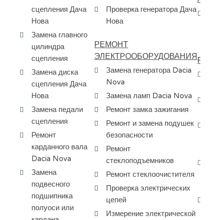
сцепления Дача
Проверка генератора Дача
Пр
Нова
Нова
ав
Замена главного
по
РЕМОНТ
цилиндра
ЭЛЕКТРООБОРУДОВАНИЯ
сцепления
РЕМО
Замена генератора Dacia
Замена диска
Ре
Nova
сцепления Дача
Da
Нова
Замена ламп Dacia Nova
Ра
Замена педали
Ремонт замка зажигания
Da
сцепления
Ремонт и замена подушек
За
Ремонт
безопасности
ди
карданного вала
Ремонт
ша
Dacia Nova
стеклоподъемников
За
Замена
Ремонт стеклоочистителя
ко
подвесного
ко
Проверка электрических
подшипника
цепей
Ба
полуоси или
ту
Измерение электрической
кардана