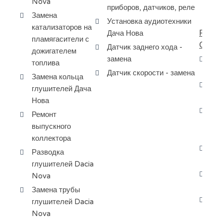
Nova
приборов, датчиков, реле
та
Замена
Установка аудиотехники
катализаторов на
РЕМО
Дача Нова
пламягасители с
ОХЛ
Датчик заднего хода -
дожигателем
замена
Ре
топлива
ох
Датчик скорости - замена
Замена кольца
За
глушителей Дача
ох
Нова
За
Ремонт
си
выпускного
ох
коллектора
За
Разводка
ох
глушителей Dacia
Да
Nova
ве
Замена трубы
Да
глушителей Dacia
жи
Nova