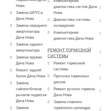
Компьютерная
дв
Нова
диагностика систем Дача
За
Замена ШРУСа
Нова
Da
Дача Нова
Диагностика системы
За
Замена переднего
охлаждения
пе
амортизатора
Компьютерная
За
Дача Нова
диагностика Дача Нова
ра
Замена заднего
No
РЕМОНТ ТОРМОЗНОЙ
амортизатора
Да
СИСТЕМЫ
Замена пружин
ма
Дача Нова
Ремонт тормозной
Да
системы
Ремонт задней
за
балки Дача Нова
Проточка тормозных
Да
дисков
Замена
за
сайлентблоков
Ремонт ручного тормоза
Да
рычагов подвески
Дача Нова
ра
Дача Нова
Замена главного
Да
Замена
тормозного цилиндра
Да