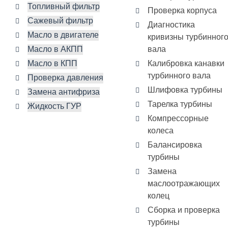
Топливный фильтр
Проверка корпуса
Сажевый фильтр
Диагностика
Масло в двигателе
кривизны турбинног
Масло в АКПП
вала
Масло в КПП
Калибровка канавки
турбинного вала
Проверка давления
Шлифовка турбины
Замена антифриза
Тарелка турбины
Жидкость ГУР
Компрессорные
колеса
Балансировка
турбины
Замена
маслоотражающих
колец
Сборка и проверка
турбины