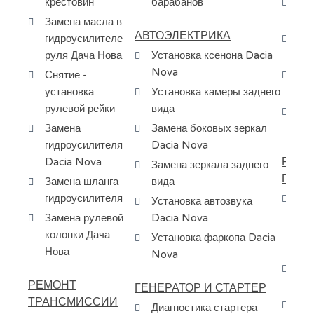
крестовин
барабанов
За
Да
Замена масла в
АВТОЭЛЕКТРИКА
гидроусилителе
Сн
руля Дача Нова
Установка ксенона Dacia
бе
Nova
Снятие -
За
установка
Установка камеры заднего
эл
рулевой рейки
вида
За
Замена
Замена боковых зеркал
ур
гидроусилителя
Dacia Nova
РЕМО
Dacia Nova
Замена зеркала заднего
ПЕРЕ
Замена шланга
вида
гидроусилителя
Ос
Установка автозвука
др
Замена рулевой
Dacia Nova
пе
колонки Дача
Установка фаркопа Dacia
сп
Нова
Nova
Пр
РЕМОНТ
ма
ГЕНЕРАТОР И СТАРТЕР
ТРАНСМИССИИ
За
Диагностика стартера