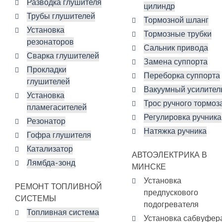
Разводка глушителя
цилиндр
Трубы глушителей
Тормозной шланг
Установка
Тормозные трубки
резонаторов
Сальник привода
Сварка глушителей
Замена суппорта
Прокладки
Переборка суппорта
глушителей
Вакуумный усилител
Установка
Трос ручного тормоз
пламегасителей
Регулировка ручника
Резонатор
Натяжка ручника
Гофра глушителя
Катализатор
АВТОЭЛЕКТРИКА В
Лямбда-зонд
МИНСКЕ
Установка
РЕМОНТ ТОПЛИВНОЙ
предпускового
СИСТЕМЫ
подогревателя
Топливная система
Установка сабвуфер