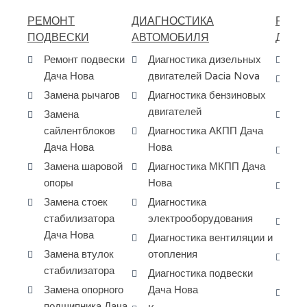
РЕМОНТ
ДИАГНОСТИКА
РЕМО
ПОДВЕСКИ
АВТОМОБИЛЯ
ДВИГ
Ремонт подвески
Диагностика дизельных
Ре
Дача Нова
двигателей Dacia Nova
За
Замена рычагов
Диагностика бензиновых
ГБ
двигателей
Замена
За
сайлентблоков
Диагностика АКПП Дача
фо
Дача Нова
Нова
Ка
Замена шаровой
Диагностика МКПП Дача
ре
опоры
Нова
За
Замена стоек
Диагностика
на
стабилизатора
электрооборудования
За
Дача Нова
Диагностика вентиляции и
Da
Замена втулок
отопления
Ре
стабилизатора
Диагностика подвески
дв
Замена опорного
Дача Нова
Ре
подшипника Дача