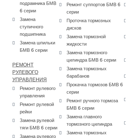
подрамника БМВ
Ремонт суппортов БМВ 6
Да
6 серии
серии
за
Замена
Проточка тормозных
Да
ступичного
дисков
за
подшипника
Замена тормозной
Да
Замена шпильки
жидкости
ра
БМВ 6 серии
БМ
Замена тормозного
цилиндра БМВ 6 серии
Да
РЕМОНТ
- 
Замена тормозных
РУЛЕВОГО
барабанов
За
УПРАВЛЕНИЯ
ко
Прокачка тормозов БМВ 6
Ремонт рулевого
SE
серии
управления
Ре
Ремонт ручного тормоза
Ремонт рулевой
ГБ
БМВ 6 серии
рейки
SE
Замена главного
Замена рулевой
За
тормозного цилиндра
тяги БМВ 6 серии
ГБ
Замена тормозных
Замена рулевого
SE