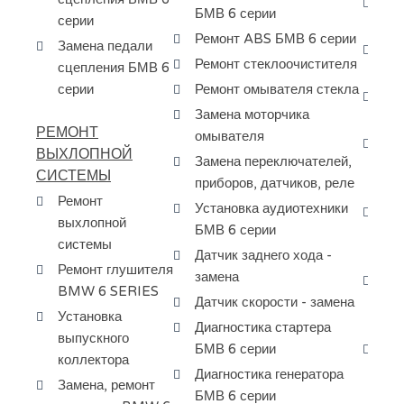
Ка
БМВ 6 серии
серии
ту
Ремонт ABS БМВ 6 серии
Замена педали
Шл
Ремонт стеклоочистителя
сцепления БМВ 6
BM
серии
Ремонт омывателя стекла
За
Замена моторчика
та
РЕМОНТ
омывателя
За
ВЫХЛОПНОЙ
Замена переключателей,
ди
СИСТЕМЫ
приборов, датчиков, реле
ша
Ремонт
Установка аудиотехники
За
выхлопной
БМВ 6 серии
ко
системы
Датчик заднего хода -
ко
Ремонт глушителя
замена
Ба
BMW 6 SERIES
Датчик скорости - замена
ту
Установка
SE
Диагностика стартера
выпускного
БМВ 6 серии
За
коллектора
ма
Диагностика генератора
Замена, ремонт
ко
БМВ 6 серии