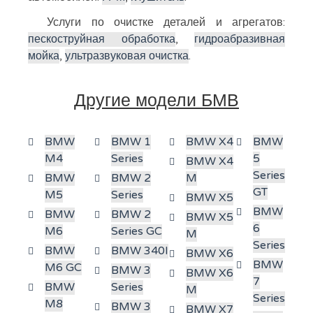
Услуги по очистке деталей и агрегатов:
пескоструйная обработка
,
гидроабразивная
мойка
,
ультразвуковая очистка
.
Другие модели БМВ
BMW
BMW 1
BMW X4
BMW
M4
Series
5
BMW X4
Series
BMW
BMW 2
M
GT
M5
Series
BMW X5
BMW
BMW
BMW 2
BMW X5
6
M6
Series GC
M
Series
BMW
BMW 340I
BMW X6
BMW
M6 GC
BMW 3
BMW X6
7
BMW
Series
M
Series
M8
BMW 3
BMW X7