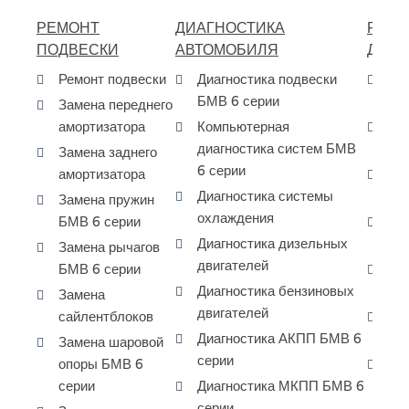
РЕМОНТ
ДИАГНОСТИКА
РЕМО
ПОДВЕСКИ
АВТОМОБИЛЯ
ДВИГ
Ремонт подвески
Диагностика подвески
Ре
БМВ 6 серии
BM
Замена переднего
амортизатора
Компьютерная
Ре
диагностика систем БМВ
дв
Замена заднего
6 серии
амортизатора
Ре
Диагностика системы
дв
Замена пружин
охлаждения
БМВ 6 серии
За
Диагностика дизельных
BM
Замена рычагов
двигателей
БМВ 6 серии
За
Диагностика бензиновых
BM
Замена
двигателей
сайлентблоков
За
Диагностика АКПП БМВ 6
BM
Замена шаровой
серии
опоры БМВ 6
За
серии
Диагностика МКПП БМВ 6
ко
серии
се