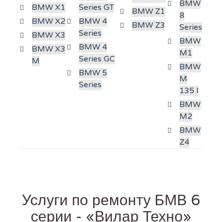
BMW
BMW X1
Series GT
BMW Z1
8
BMW X2
BMW 4
BMW Z3
Series
Series
BMW X3
BMW
BMW 4
BMW X3
M1
Series GC
M
BMW
BMW 5
M
Series
135 I
BMW
M2
BMW
Z4
Услуги по ремонту БМВ 6
серии - «Вилар Техно»