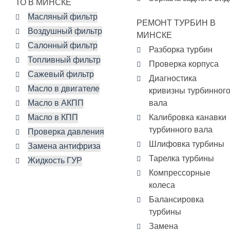
ТО В МИНСКЕ
Масляный фильтр
РЕМОНТ ТУРБИН В
Воздушный фильтр
МИНСКЕ
Салонный фильтр
Разборка турбин
Топливный фильтр
Проверка корпуса
Сажевый фильтр
Диагностика
Масло в двигателе
кривизны турбинног
Масло в АКПП
вала
Масло в КПП
Калибровка канавки
турбинного вала
Проверка давления
Шлифовка турбины
Замена антифриза
Тарелка турбины
Жидкость ГУР
Компрессорные
колеса
Балансировка
турбины
Замена