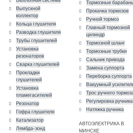
Выхлопная система
Тормозные барабан
Выпускной
Прокачка тормозов
коллектор
Ручной тормоз
Кольца глушителя
Главный тормозной
Разводка глушителя
цилиндр
Трубы глушителей
Тормозной шланг
Установка
Тормозные трубки
резонаторов
Сальник привода
Сварка глушителей
Замена суппорта
Прокладки
Переборка суппорта
глушителей
Вакуумный усилител
Установка
Трос ручного тормоз
пламегасителей
Регулировка ручника
Резонатор
Натяжка ручника
Гофра глушителя
Катализатор
АВТОЭЛЕКТРИКА В
Лямбда-зонд
МИНСКЕ