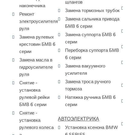
шлангов
наконечника
За
Замена тормозных трубок
Ремонт
ма
Замена сальника привода
электроусилителя
ко
БМВ 6 серии
руля
За
Замена суппорта БМВ 6
Замена рулевых
ги
серии
крестовин БМВ 6
Ре
Переборка суппорта БМВ
серии
си
6 серии
Замена масла в
За
Замена вакуумного
гидроусилителе
дв
усилителя
руля
се
Замена троса ручного
Снятие -
За
тормоза
установка
по
рулевой рейки
Натяжка ручника БМВ 6
За
БМВ 6 серии
серии
кр
Снятие -
се
АВТОЭЛЕКТРИКА
установка
Чи
рулевого колеса
Установка ксенона BMW
ап
6 SERIES