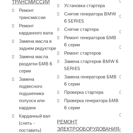
За
ТРАНСМИССИИ
Установка стартера
6 
Ремонт
Снятие генератора BMW
За
трансмиссии
6 SERIES
BM
Ремонт
Снятие стартера
За
карданного вала
Ремонт генераторов БМВ
МК
Замена масла в
6 серии
Ос
заднем редукторе
Ремонт стартеров
др
Замена масла
Замена стартеров BMW 6
пе
раздатки БМВ 6
SERIES
сп
серии
Замена генераторов БМВ
Пр
Замена
6 серии
ма
подвесного
Проверка стартера
За
подшипника
КП
полуоси или
Проверка генератора БМВ
SE
кардана
6 серии
Сн
Карданный вал
РЕМОНТ
мо
(снять -
ЭЛЕКТРООБОРУДОВАНИЯ
поставить)
За