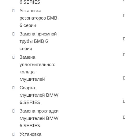
6 SERIES
ра
Установка
Да
резонаторов БМВ
ве
6 серии
се
Замена приемной
Да
трубы БМВ 6
жи
серии
За
Замена
ох
уплотнительного
се
кольца
За
глушителей
ра
Сварка
ба
глушителей BMW
За
6 SERIES
БМ
Замена прокладки
Пр
глушителей BMW
ох
6 SERIES
Установка