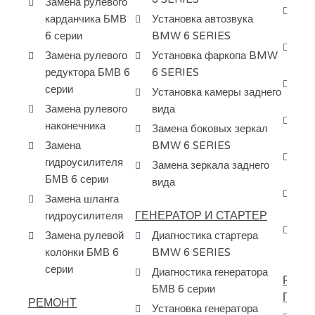
Замена рулевого
Ре
карданчика БМВ
Установка автозвука
BM
6 серии
BMW 6 SERIES
За
Замена рулевого
Установка фаркопа BMW
BM
редуктора БМВ 6
6 SERIES
Сн
серии
Установка камеры заднего
бе
Замена рулевого
вида
За
наконечника
Замена боковых зеркал
эл
Замена
BMW 6 SERIES
За
гидроусилителя
Замена зеркала заднего
ур
БМВ 6 серии
вида
За
Замена шланга
фо
ГЕНЕРАТОР И СТАРТЕР
гидроусилителя
За
Замена рулевой
Диагностика стартера
BM
колонки БМВ 6
BMW 6 SERIES
серии
Диагностика генератора
РЕМО
БМВ 6 серии
ПЕРЕ
РЕМОНТ
Установка генератора