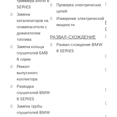
триммера BMW 6
Сб
Проверка электрических
SERIES
ту
цепей
Замена
Измерение электрической
катализаторов на
РЕМО
мощности
пламягасители с
ОХЛ
дожигателем
Ре
РАЗВАЛ-СХОЖДЕНИЕ
топлива
ох
Развал-схождение BMW
Замена кольца
се
6 SERIES
глушителей БМВ
За
6 серии
ох
Ремонт
За
выпускного
си
коллектора
ох
Разводка
За
глушителей BMW
ох
6 SERIES
За
Замена трубы
пе
глушителей BMW
За