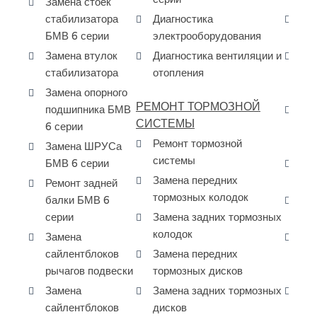
Замена стоек
стабилизатора
Диагностика
За
БМВ 6 серии
электрооборудования
ра
Замена втулок
Диагностика вентиляции и
Сн
стабилизатора
отопления
дв
се
Замена опорного
РЕМОНТ ТОРМОЗНОЙ
подшипника БМВ
Ка
СИСТЕМЫ
6 серии
ре
Ремонт тормозной
БМ
Замена ШРУСа
системы
БМВ 6 серии
За
Замена передних
на
Ремонт задней
тормозных колодок
балки БМВ 6
За
серии
Замена задних тормозных
пе
колодок
Замена
За
сайлентблоков
Замена передних
ра
рычагов подвески
тормозных дисков
6 
Замена
Замена задних тормозных
Да
сайлентблоков
дисков
ма