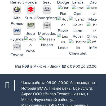
Renault
Honda
Seat
Dodge
Lancia
Dacia
Fiat
Opel
Alfa
Suzuki
SsangYong
Mazda
Mi
Romeo
Rover
Land
Jeep
Mercedes
Rover
Chrysler
Hyundai
Nissan
Lexus
Infiniti
Volvo
Chevrolet
Toyota
Мы №❶ в Минске
›
Звони ☎ с 09:00 до 20:00
Часы работы: 08.00-20.00, без выходных.
История BMW
. Низкие цены.
Все услуги
.
Адрес ООО «Вилар Техно»: 220140, г.
Минск, Фрунзенский район, ул.
Масюковщина, 34В-113, Кунцевщина.