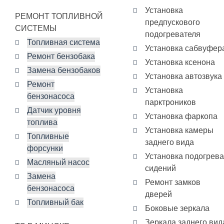
Установка
РЕМОНТ ТОПЛИВНОЙ
предпускового
СИСТЕМЫ
подогревателя
Топливная система
Установка сабвуфер
Ремонт бензобака
Установка ксенона
Замена бензобаков
Установка автозвука
Ремонт
Установка
бензонасоса
парктроников
Датчик уровня
Установка фаркопа
топлива
Установка камеры
Топливные
заднего вида
форсунки
Установка подогрева
Масляный насос
сидений
Замена
Ремонт замков
бензонасоса
дверей
Топливный бак
Боковые зеркала
Зеркала заднего вид