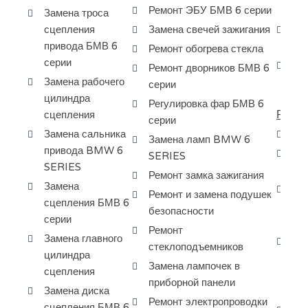
Ремонт ЭБУ БМВ 6 серии
ку
Замена троса
сцепления
Замена свечей зажигания
Ре
привода БМВ 6
6 
Ремонт обогрева стекла
серии
Сн
Ремонт дворников БМВ 6
Замена рабочего
АК
серии
цилиндра
Регулировка фар БМВ 6
РЕМО
сцепления
серии
Замена сальника
Ре
Замена ламп BMW 6
привода BMW 6
Ра
SERIES
SERIES
BM
Ремонт замка зажигания
Замена
Пр
Ремонт и замена подушек
сцепления БМВ 6
ра
безопасности
серии
за
Ремонт
Замена главного
Ди
стеклоподъемников
цилиндра
кр
Замена лампочек в
сцепления
ту
приборной панели
Замена диска
БМ
Ремонт электропроводки
сцепления БМВ 6