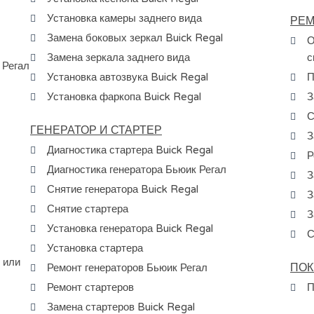
Установка камеры заднего вида
РЕМ
Замена боковых зеркал Buick Regal
О
Замена зеркала заднего вида
с
 Регал
Установка автозвука Buick Regal
П
Установка фаркопа Buick Regal
З
С
ГЕНЕРАТОР И СТАРТЕР
З
Диагностика стартера Buick Regal
Р
Диагностика генератора Бьюик Регал
З
Снятие генератора Buick Regal
З
Снятие стартера
З
Установка генератора Buick Regal
С
Установка стартера
 или
ПОК
Ремонт генераторов Бьюик Регал
Ремонт стартеров
П
Замена стартеров Buick Regal