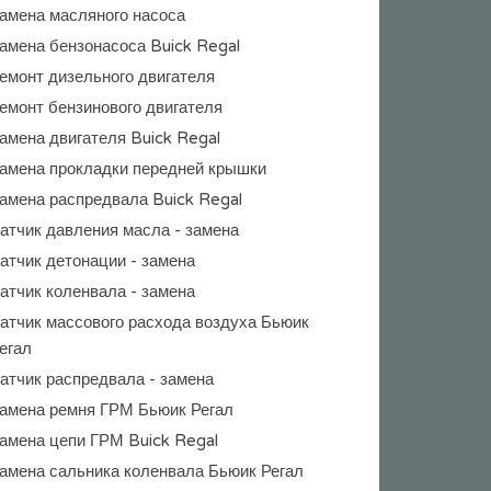
амена масляного насоса
амена бензонасоса Buick Regal
емонт дизельного двигателя
емонт бензинового двигателя
амена двигателя Buick Regal
амена прокладки передней крышки
амена распредвала Buick Regal
атчик давления масла - замена
атчик детонации - замена
атчик коленвала - замена
атчик массового расхода воздуха Бьюик
егал
атчик распредвала - замена
амена ремня ГРМ Бьюик Регал
амена цепи ГРМ Buick Regal
амена сальника коленвала Бьюик Регал