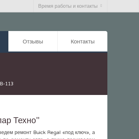
Время работы и контакты
Отзывы
Контакты
4В-113
лар Техно"
едем ремонт Buick Regal «под ключ», а