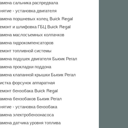
амена сальника распредвала
нятие - установка двигателя
амена поршневых колец Buick Regal
емонт и шлифовка ГБЦ Buick Regal
амена маслосъемных колпачков
амена гидрокомпенсаторов
емонт топливной системы
амена подушек двигателя Бьюик Регал
амена прокладки поддона
амена клапанной крышки Бьюик Регал
истка форсунок аппаратная
емонт бензобака Buick Regal
амена бензобаков Бьюик Регал
нятие - установка бензобака
амена электробензонасоса
амена датчика уровня топлива