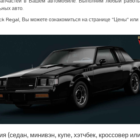
запчастей в Вашем автомобиле. Выполним любый работы 
ьных авто.
ck Regal, Вы можете ознакомиться на странице "Цены" ил
 (седан, минивэн, купе, хэтчбек, кроссовер ил