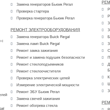
РЕМ
Замена генераторов Бьюик Регал
Р
Проверка стартера
Р
Проверка генератора Бьюик Регал
З
РЕМОНТ ЭЛЕКТРООБОРУДОВАНИЯ
З
Замена генератора Buick Regal
Б
 с
Замена ламп Buick Regal
З
Ремонт замка зажигания
С
Ремонт и замена подушек безопасности
П
Ремонт стеклоподъемников
Д
Б
Ремонт стеклоочистителя
К
Проверка электрических цепей
Ш
Измерение электрической мощности
З
Ремонт ЭБУ Бьюик Регал
елей
Замена свечей зажигания
РЕМ
Ремонт обогрева стекла
gal
Р