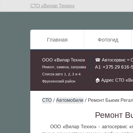
СТО «Вилар Техно»
Главная
Фотогид
ООО «Вилар Техно»
☎ Автосервис ≈ 
А1:
+375 29 616-
Ремонт, замена, заправка
Список авто
1, 2, 3 и 4
🏠 Адрес СТО «Ви
Фрунзенский район
СТО
/
Автомобили
/ Ремонт Бьюик Регал
Ремонт Bu
ООО «Вилар Техно» - автосервис «п