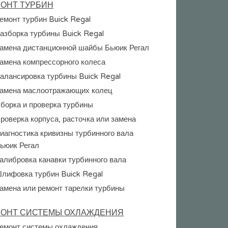
ОНТ ТУРБИН
емонт турбин Buick Regal
азборка турбины Buick Regal
амена дистанционной шайбы Бьюик Регал
амена компрессорного колеса
алансировка турбины Buick Regal
амена маслоотражающих колец
борка и проверка турбины
роверка корпуса, расточка или замена
иагностика кривизны турбинного вала
ьюик Регал
алибровка канавки турбинного вала
лифовка турбин Buick Regal
амена или ремонт тарелки турбины
ОНТ СИСТЕМЫ ОХЛАЖДЕНИЯ
емонт системы охлаждения