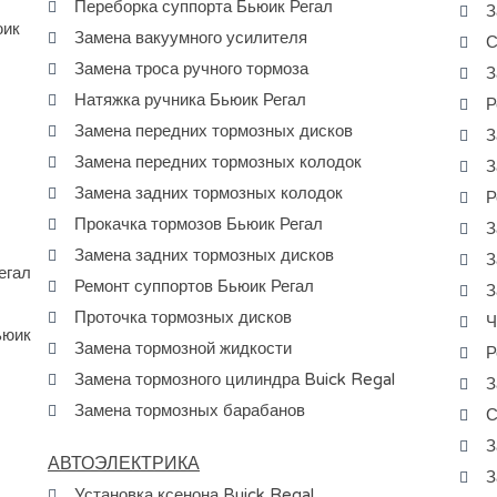
Переборка суппорта Бьюик Регал
З
юик
Замена вакуумного усилителя
С
Замена троса ручного тормоза
З
Натяжка ручника Бьюик Регал
Р
Замена передних тормозных дисков
З
Замена передних тормозных колодок
З
Замена задних тормозных колодок
Р
Прокачка тормозов Бьюик Регал
З
Замена задних тормозных дисков
З
егал
Ремонт суппортов Бьюик Регал
З
Проточка тормозных дисков
Ч
ьюик
Замена тормозной жидкости
Р
Замена тормозного цилиндра Buick Regal
З
Замена тормозных барабанов
С
З
АВТОЭЛЕКТРИКА
З
Установка ксенона Buick Regal