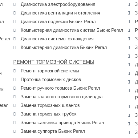
ал
Диагностика электрооборудования
З
Диагностика вентиляции и отопления
З
ал
Диагностика подвески Бьюик Регал
Р
Компьютерная диагностика систем Бьюик Регал
Р
Регал
Диагностика системы охлаждения
З
Компьютерная диагностика Бьюик Регал
З
З
РЕМОНТ ТОРМОЗНОЙ СИСТЕМЫ
Д
Ремонт тормозной системы
и
Д
Проточка тормозных дисков
Д
Ремонт ручного тормоза Бьюик Регал
ик
Д
Замена главного тормозного цилиндра
Р
егал
Замена тормозных шлангов
Д
Замена тормозных трубок
З
Замена сальника привода Бьюик Регал
З
Замена суппорта Бьюик Регал
З