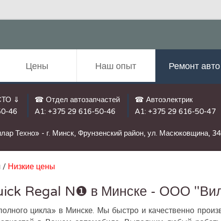
Цены
Наш опыт
Ремонт авто
СТО ⇓
☎ Отдел автозапчастей
☎ Автоэлектрик
50-46
A1:
+375 29 616-50-46
A1:
+375 29 616-50-47
лар Техно» - г. Минск, Фрунзенский район, ул. Масюковщина, 3
 /
Низкие цены
ick Regal N❶ в Минске - ООО "Ви
олного цикла» в Минске. Мы быстро и качественно произв