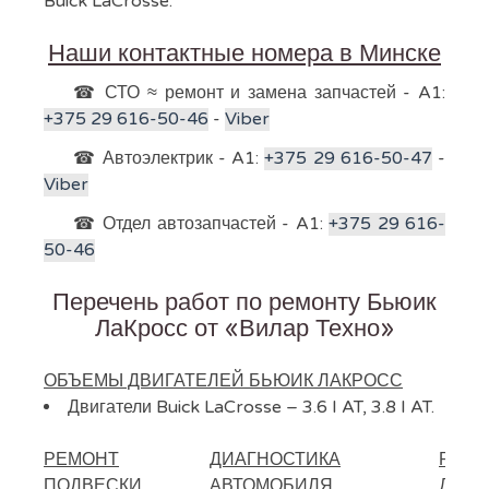
Buick LaCrosse.
Наши контактные номера в Минске
☎ СТО ≈ ремонт и замена запчастей - A1:
+375 29 616-50-46
-
Viber
☎ Автоэлектрик - A1:
+375 29 616-50-47
-
Viber
☎ Отдел автозапчастей - A1:
+375 29 616-
50-46
Перечень работ по ремонту Бьюик
ЛаКросс от «Вилар Техно»
ОБЪЕМЫ ДВИГАТЕЛЕЙ БЬЮИК ЛАКРОСС
Двигатели Buick LaCrosse – 3.6 I AT, 3.8 I AT.
РЕМОНТ
ДИАГНОСТИКА
РЕМО
ПОДВЕСКИ
АВТОМОБИЛЯ
ДВИГ