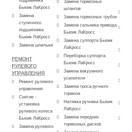
подрамника
Замена тормозных
Бь
Бьюик ЛаКросс
шлангов
За
Замена
Замена тормозных трубок
Bu
ступичного
Замена сальника привода
За
подшипника
Бьюик ЛаКросс
ко
Бьюик ЛаКросс
Замена суппорта Бьюик
Ла
Замена шпильки
ЛаКросс
За
Переборка суппорта
ра
РЕМОНТ
Бьюик ЛаКросс
Сн
РУЛЕВОГО
Замена вакуумного
дв
УПРАВЛЕНИЯ
усилителя
За
Ремонт рулевого
Замена троса ручного
ко
управления
тормоза
La
Снятие -
Натяжка ручника Бьюик
Ре
установка
ЛаКросс
ГБ
рулевого колеса
Замена передних
Бьюик ЛаКросс
За
тормозных дисков
ма
Замена рулевого