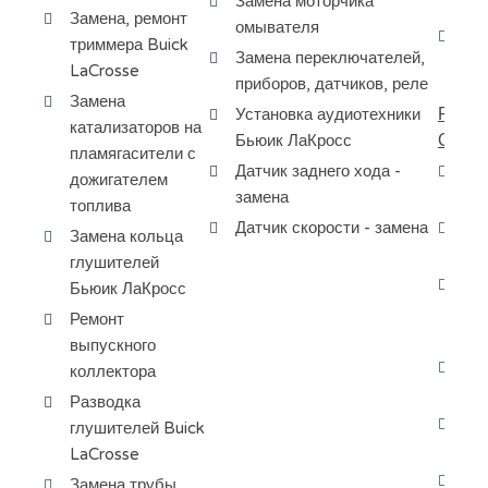
Замена моторчика
Bu
Замена, ремонт
омывателя
За
триммера Buick
Замена переключателей,
та
LaCrosse
приборов, датчиков, реле
Замена
РЕМО
Установка аудиотехники
катализаторов на
ОХЛ
Бьюик ЛаКросс
пламягасители с
Датчик заднего хода -
Ре
дожигателем
замена
ох
топлива
Датчик скорости - замена
За
Замена кольца
ох
глушителей
За
Бьюик ЛаКросс
си
Ремонт
ох
выпускного
За
коллектора
ох
Разводка
Да
глушителей Buick
ве
LaCrosse
Да
Замена трубы