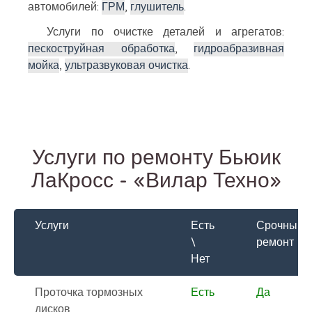
автомобилей:
ГРМ
,
глушитель
.
Услуги по очистке деталей и агрегатов:
пескоструйная обработка
,
гидроабразивная
мойка
,
ультразвуковая очистка
.
Услуги по ремонту Бьюик
ЛаКросс - «Вилар Техно»
Услуги
Есть
Срочный
\
ремонт
Нет
Проточка тормозных
Есть
Да
дисков