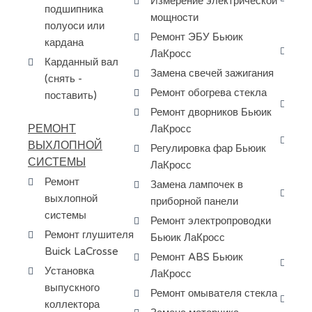
Измерение электрической
подшипника
ту
мощности
полуоси или
La
Ремонт ЭБУ Бьюик
кардана
За
ЛаКросс
Карданный вал
ма
Замена свечей зажигания
(снять -
ко
Ремонт обогрева стекла
поставить)
Сб
Ремонт дворников Бьюик
ту
РЕМОНТ
ЛаКросс
Пр
ВЫХЛОПНОЙ
Регулировка фар Бьюик
ра
СИСТЕМЫ
ЛаКросс
за
Ремонт
Замена лампочек в
Ди
выхлопной
приборной панели
кр
системы
Ремонт электропроводки
ту
Ремонт глушителя
Бьюик ЛаКросс
Бь
Buick LaCrosse
Ремонт ABS Бьюик
Ка
Установка
ЛаКросс
ту
выпускного
Ремонт омывателя стекла
Шл
коллектора