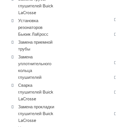
жи
глушителей Buick
Ла
LaCrosse
За
Установка
ох
резонаторов
Бьюик ЛаКросс
За
ра
Замена приемной
ба
трубы
Ла
Замена
За
уплотнительного
Бь
кольца
глушителей
Пр
ох
Сварка
глушителей Buick
За
LaCrosse
пе
Ла
Замена прокладки
глушителей Buick
За
LaCrosse
ра