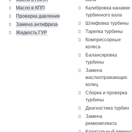
Масло в КПП
Калибровка канавки
турбинного вала
Проверка давления
Шлифовка турбины
Замена антифриза
Тарелка турбины
Жидкость ГУР
Компрессорные
колеса
Балансировка
турбины
Замена
маслоотражающих
колец
Сборка и проверка
турбины
Диагностика турбин
Замена
ремкомплекта
Капитальный ремонт