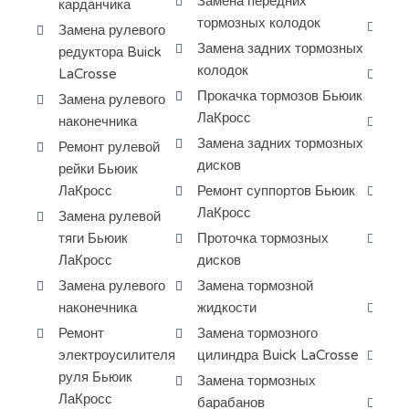
Замена передних
ко
карданчика
тормозных колодок
За
Замена рулевого
Замена задних тормозных
ги
редуктора Buick
колодок
LaCrosse
Ре
Прокачка тормозов Бьюик
си
Замена рулевого
ЛаКросс
наконечника
За
Замена задних тормозных
дв
Ремонт рулевой
дисков
Ла
рейки Бьюик
ЛаКросс
Ремонт суппортов Бьюик
За
ЛаКросс
по
Замена рулевой
тяги Бьюик
Проточка тормозных
За
ЛаКросс
дисков
кр
Ла
Замена рулевого
Замена тормозной
наконечника
жидкости
Чи
ап
Ремонт
Замена тормозного
электроусилителя
цилиндра Buick LaCrosse
Ре
руля Бьюик
Bu
Замена тормозных
ЛаКросс
барабанов
За