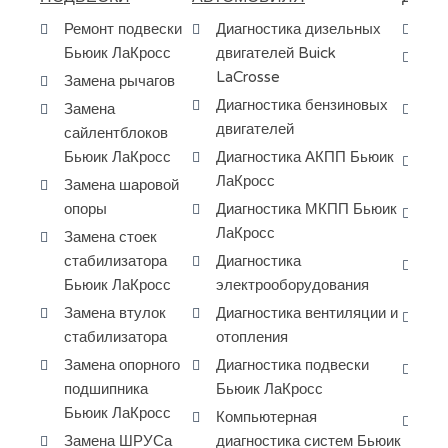
Ремонт подвески
Диагностика дизельных
Ре
Бьюик ЛаКросс
двигателей Buick
За
LaCrosse
Замена рычагов
ГБ
Диагностика бензиновых
Замена
За
двигателей
сайлентблоков
фо
Бьюик ЛаКросс
Диагностика АКПП Бьюик
Ка
ЛаКросс
Замена шаровой
ре
опоры
Диагностика МКПП Бьюик
За
ЛаКросс
Замена стоек
на
стабилизатора
Диагностика
За
Бьюик ЛаКросс
электрооборудования
Bu
Замена втулок
Диагностика вентиляции и
Ре
стабилизатора
отопления
дв
Замена опорного
Диагностика подвески
Ре
подшипника
Бьюик ЛаКросс
дв
Бьюик ЛаКросс
Компьютерная
За
Замена ШРУСа
диагностика систем Бьюик
Bu