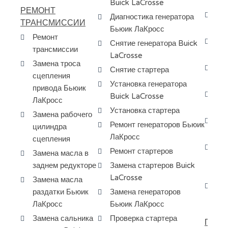
КП
Buick LaCrosse
РЕМОНТ
Сн
Диагностика генератора
ТРАНСМИССИИ
мо
Бьюик ЛаКросс
Ремонт
За
Снятие генератора Buick
трансмиссии
ку
LaCrosse
Замена троса
Ре
Снятие стартера
сцепления
La
Установка генератора
привода Бьюик
За
Buick LaCrosse
ЛаКросс
La
Установка стартера
Замена рабочего
За
Ремонт генераторов Бьюик
цилиндра
Bu
ЛаКросс
сцепления
За
Ремонт стартеров
Замена масла в
МК
заднем редукторе
Замена стартеров Buick
Ла
LaCrosse
Замена масла
Сн
раздатки Бьюик
Замена генераторов
АК
ЛаКросс
Бьюик ЛаКросс
Замена сальника
Проверка стартера
ПОКУ