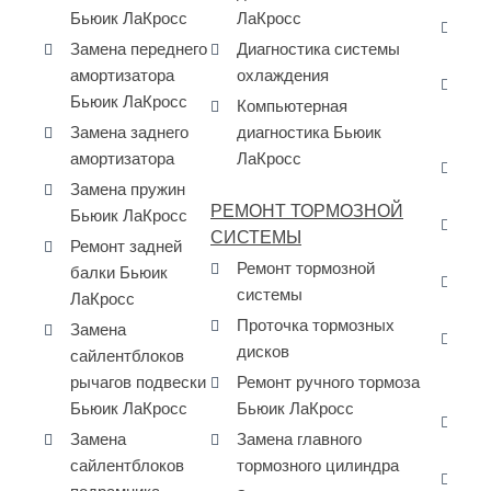
Бьюик ЛаКросс
ЛаКросс
За
Замена переднего
Диагностика системы
пе
амортизатора
охлаждения
За
Бьюик ЛаКросс
Компьютерная
ра
Замена заднего
диагностика Бьюик
La
амортизатора
ЛаКросс
Да
Замена пружин
ма
РЕМОНТ ТОРМОЗНОЙ
Бьюик ЛаКросс
Да
СИСТЕМЫ
Ремонт задней
за
Ремонт тормозной
балки Бьюик
Да
системы
ЛаКросс
за
Проточка тормозных
Замена
Да
дисков
сайлентблоков
ра
рычагов подвески
Ремонт ручного тормоза
Бь
Бьюик ЛаКросс
Бьюик ЛаКросс
Да
Замена
Замена главного
- 
сайлентблоков
тормозного цилиндра
За