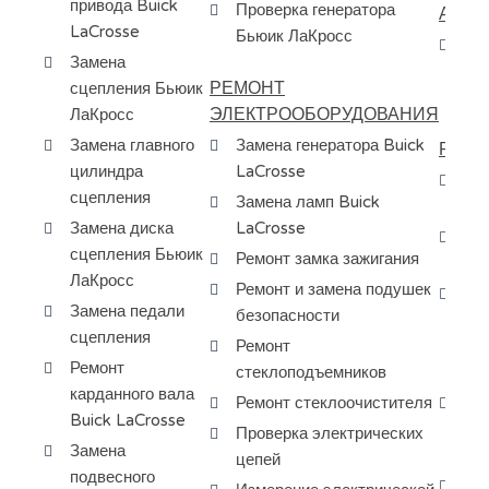
привода Buick
Проверка генератора
АВТО
LaCrosse
Бьюик ЛаКросс
Пр
Замена
ав
РЕМОНТ
сцепления Бьюик
по
ЭЛЕКТРООБОРУДОВАНИЯ
ЛаКросс
Замена главного
Замена генератора Buick
РЕМО
цилиндра
LaCrosse
Ре
сцепления
Замена ламп Buick
Bu
Замена диска
LaCrosse
Ра
сцепления Бьюик
Ремонт замка зажигания
Bu
ЛаКросс
Ремонт и замена подушек
За
Замена педали
безопасности
ди
сцепления
Ремонт
ша
Ремонт
стеклоподъемников
Ла
карданного вала
Ремонт стеклоочистителя
За
Buick LaCrosse
ко
Проверка электрических
Замена
ко
цепей
подвесного
Ба