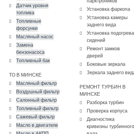
парктроников
Датчик уровня
Установка фаркопа
топлива
Установка камеры
Топливные
заднего вида
форсунки
Установка подогрева
Масляный насос
сидений
Замена
Ремонт замков
бензонасоса
дверей
Топливный бак
Боковые зеркала
Зеркала заднего вид
ТО В МИНСКЕ
Масляный фильтр
РЕМОНТ ТУРБИН В
Воздушный фильтр
МИНСКЕ
Салонный фильтр
Разборка турбин
Топливный фильтр
Проверка корпуса
Сажевый фильтр
Диагностика
Масло в двигателе
кривизны турбинног
Масло в АКПП
вала