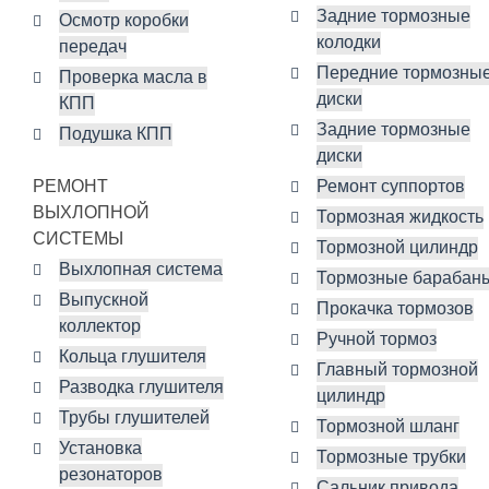
Задние тормозные
Осмотр коробки
колодки
передач
Передние тормозны
Проверка масла в
диски
КПП
Задние тормозные
Подушка КПП
диски
РЕМОНТ
Ремонт суппортов
ВЫХЛОПНОЙ
Тормозная жидкость
СИСТЕМЫ
Тормозной цилиндр
Выхлопная система
Тормозные барабан
Выпускной
Прокачка тормозов
коллектор
Ручной тормоз
Кольца глушителя
Главный тормозной
Разводка глушителя
цилиндр
Трубы глушителей
Тормозной шланг
Установка
Тормозные трубки
резонаторов
Сальник привода