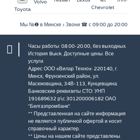
Volvo
Chevrolet
Toyota
Мы №❶ в Минске
›
Звони ☎ с 09:00 до 20:00
Часы работы: 08.00-20.00, без выходных.
История Buick
. Доступные цены.
Все
услуги
.
Адрес ООО «Вилар Техно»: 220140, г.
Минск, Фрунзенский район, ул.
Масюковщина, 34В-113, Кунцевщина.
Банковские реквизиты СТО: УНП
191689632 р\с 301200006182 ОАО
"Белгазпромбанк".
** Представленная на сайте информация
не является публичной офертой и носит
справочный характер.
** Цены на нашем сайте представлены