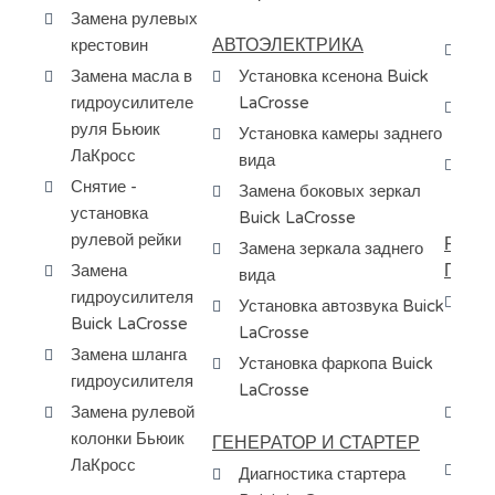
Замена рулевых
Бь
АВТОЭЛЕКТРИКА
крестовин
Сн
Замена масла в
Установка ксенона Buick
бе
гидроусилителе
LaCrosse
За
руля Бьюик
Установка камеры заднего
эл
ЛаКросс
вида
За
Снятие -
Замена боковых зеркал
ур
установка
Buick LaCrosse
рулевой рейки
РЕМО
Замена зеркала заднего
ПЕРЕ
Замена
вида
гидроусилителя
Ос
Установка автозвука Buick
Buick LaCrosse
др
LaCrosse
Замена шланга
пе
Установка фаркопа Buick
гидроусилителя
сп
LaCrosse
Замена рулевой
Пр
колонки Бьюик
ма
ГЕНЕРАТОР И СТАРТЕР
ЛаКросс
За
Диагностика стартера