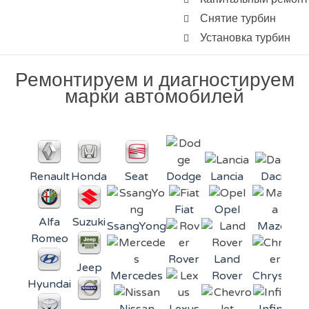
Снятие турбин
Установка турбин
Ремонтируем и диагностируем
марки автомобилей
Renault
Honda
Seat
Dodge
Lancia
Dacia
Fiat
Opel
Alfa
Suzuki
SsangYong
Mazda
Mi
Romeo
Rover
Land
Jeep
Mercedes
Rover
Chrysler
Hyundai
Nissan
Lexus
Infiniti