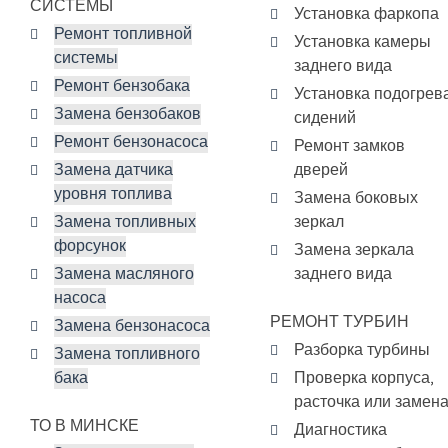
СИСТЕМЫ
Установка фаркопа
Ремонт топливной
Установка камеры
системы
заднего вида
Ремонт бензобака
Установка подогрев
Замена бензобаков
сидений
Ремонт бензонасоса
Ремонт замков
Замена датчика
дверей
уровня топлива
Замена боковых
Замена топливных
зеркал
форсунок
Замена зеркала
Замена масляного
заднего вида
насоса
РЕМОНТ ТУРБИН
Замена бензонасоса
Разборка турбины
Замена топливного
бака
Проверка корпуса,
расточка или замен
ТО В МИНСКЕ
Диагностика