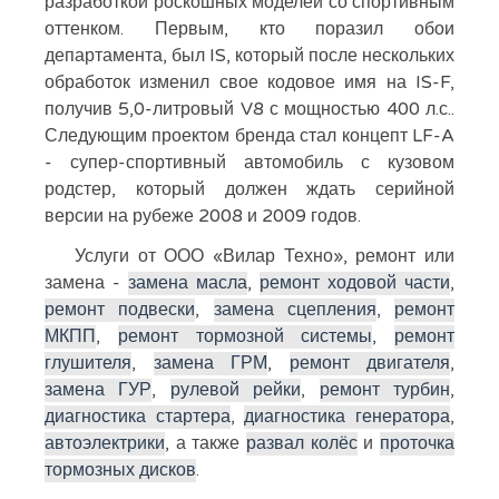
разработкой роскошных моделей со спортивным
оттенком. Первым, кто поразил обои
департамента, был IS, который после нескольких
обработок изменил свое кодовое имя на IS-F,
получив 5,0-литровый V8 с мощностью 400 л.с..
Следующим проектом бренда стал концепт LF-A
- супер-спортивный автомобиль с кузовом
родстер, который должен ждать серийной
версии на рубеже 2008 и 2009 годов.
Услуги от ООО «Вилар Техно», ремонт или
замена -
замена масла
,
ремонт ходовой части
,
ремонт подвески
,
замена сцепления
,
ремонт
МКПП
,
ремонт тормозной системы
,
ремонт
глушителя
,
замена ГРМ
,
ремонт двигателя
,
замена ГУР
,
рулевой рейки
,
ремонт турбин
,
диагностика стартера
,
диагностика генератора
,
автоэлектрики
, а также
развал колёс
и
проточка
тормозных дисков
.