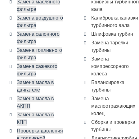
Замена масляного
кривизны турбинног
фильтра
вала
Замена воздушного
Калибровка канавки
фильтра
турбинного вала
Замена салонного
Шлифовка турбин
фильтра
Замена тарелки
Замена топливного
турбины
фильтра
Замена
Замена сажевого
компрессорного
фильтра
колеса
Замена масла в
Балансировка
двигателе
турбины
Замена масла в
Замена
АКПП
маслоотражающих
колец
Замена масла в
КПП
Сборка и проверка
турбины
Проверка давления
в топливной
Диагностика турбин