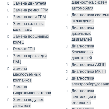
диагностика систем
Замена двигателя
автомобиля
Замена ремня ГРМ
Диагностика систем
Замена цепи ГРМ
охлаждения
Замена сальника
Диагностика
коленвала
дизельных
Замена поршневых
двигателей
колец
Диагностика
Ремонт ГБЦ
бензиновых
Замена прокладки
двигателей
ГБЦ
Диагностика АКПП
Замена
Диагностика МКПП
маслосъемных
Диагностика
колпачков
электрооборудован
Замена
Диагностика
гидрокомпенсаторов
вентиляции и
Замена подушек
отопления
двигателя