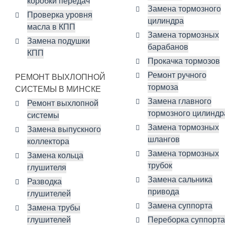
коробки передач
Замена тормозного
Проверка уровня
цилиндра
масла в КПП
Замена тормозных
Замена подушки
барабанов
КПП
Прокачка тормозов
Ремонт ручного
РЕМОНТ ВЫХЛОПНОЙ
тормоза
СИСТЕМЫ В МИНСКЕ
Замена главного
Ремонт выхлопной
тормозного цилиндр
системы
Замена тормозных
Замена выпускного
шлангов
коллектора
Замена тормозных
Замена кольца
трубок
глушителя
Замена сальника
Разводка
привода
глушителей
Замена суппорта
Замена трубы
глушителей
Переборка суппорта