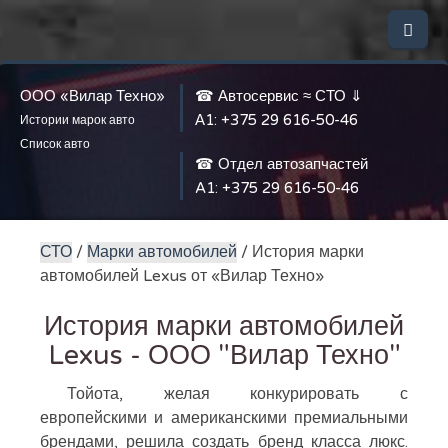
ООО «Вилар Техно»
☎ Автосервис ≈ СТО ⇓
А1:
+375 29 616-50-46
Истории марок авто
Список авто
☎ Отдел автозапчастей
A1:
+375 29 616-50-46
СТО
/
Марки автомобилей
/ История марки
автомобилей Lexus от «Вилар Техно»
История марки автомобилей
Lexus - ООО "Вилар Техно"
Тойота, желая конкурировать с
европейскими и американскими премиальными
брендами, решила создать бренд класса люкс.