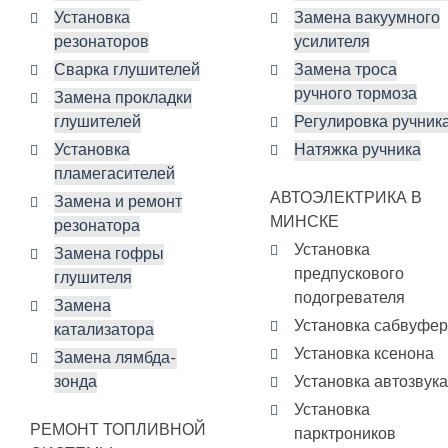
Установка
Замена вакуумного
резонаторов
усилителя
Сварка глушителей
Замена троса
ручного тормоза
Замена прокладки
глушителей
Регулировка ручник
Установка
Натяжка ручника
пламегасителей
АВТОЭЛЕКТРИКА В
Замена и ремонт
МИНСКЕ
резонатора
Установка
Замена гофры
предпускового
глушителя
подогревателя
Замена
Установка сабвуфе
катализатора
Установка ксенона
Замена лямбда-
зонда
Установка автозвука
Установка
РЕМОНТ ТОПЛИВНОЙ
парктроников