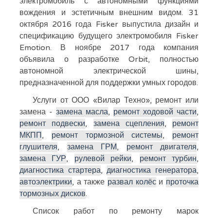
электромобиль с автономными функциями
вождения и эстетичным внешним видом. 31
октября 2016 года Fisker выпустила дизайн и
спецификацию будущего электромобиля Fisker
Emotion. В ноябре 2017 года компания
объявила о разработке Orbit, полностью
автономной электрической шины,
предназначенной для поддержки умных городов.
Услуги от ООО «Вилар Техно», ремонт или
замена -
замена масла
,
ремонт ходовой части
,
ремонт подвески
,
замена сцепления
,
ремонт
МКПП
,
ремонт тормозной системы
,
ремонт
глушителя
,
замена ГРМ
,
ремонт двигателя
,
замена ГУР
,
рулевой рейки
,
ремонт турбин
,
диагностика стартера
,
диагностика генератора
,
автоэлектрики
, а также
развал колёс
и
проточка
тормозных дисков
.
Список работ по ремонту марок