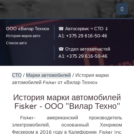
ООО «Вилар Техно»
☎ Автосервис ≈ СТО ⇓
А1:
+375 29 616-50-46
Истории марок авто
Список авто
☎ Отдел автозапчастей
A1:
+375 29 616-50-46
СТО
/
Марки автомобилей
/ История марки
автомобилей Fisker от «Вилар Техно»
История марки автомобилей
Fisker - ООО "Вилар Техно"
Fisker- американский производитель
электромобилей, основанный Хенриком
Фискером в 2016 году в Калифорнии. Fisker Inc.