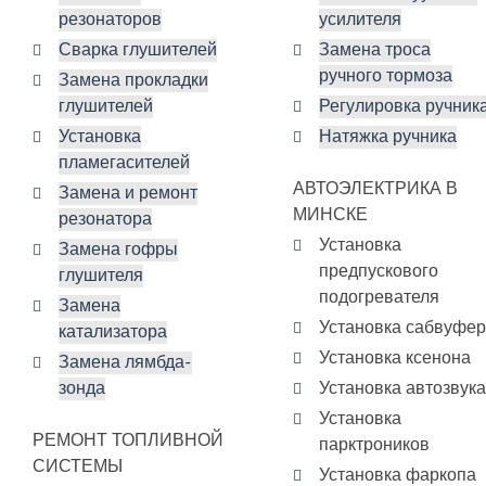
резонаторов
усилителя
Сварка глушителей
Замена троса
ручного тормоза
Замена прокладки
глушителей
Регулировка ручник
Установка
Натяжка ручника
пламегасителей
АВТОЭЛЕКТРИКА В
Замена и ремонт
МИНСКЕ
резонатора
Установка
Замена гофры
предпускового
глушителя
подогревателя
Замена
Установка сабвуфе
катализатора
Установка ксенона
Замена лямбда-
зонда
Установка автозвука
Установка
РЕМОНТ ТОПЛИВНОЙ
парктроников
СИСТЕМЫ
Установка фаркопа