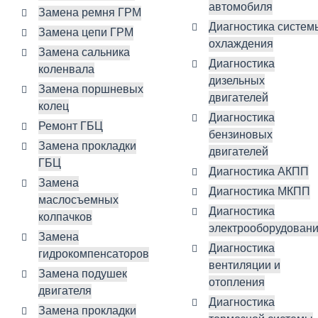
автомобиля
Замена ремня ГРМ
Диагностика систем
Замена цепи ГРМ
охлаждения
Замена сальника
Диагностика
коленвала
дизельных
Замена поршневых
двигателей
колец
Диагностика
Ремонт ГБЦ
бензиновых
Замена прокладки
двигателей
ГБЦ
Диагностика АКПП
Замена
Диагностика МКПП
маслосъемных
Диагностика
колпачков
электрооборудован
Замена
Диагностика
гидрокомпенсаторов
вентиляции и
Замена подушек
отопления
двигателя
Диагностика
Замена прокладки