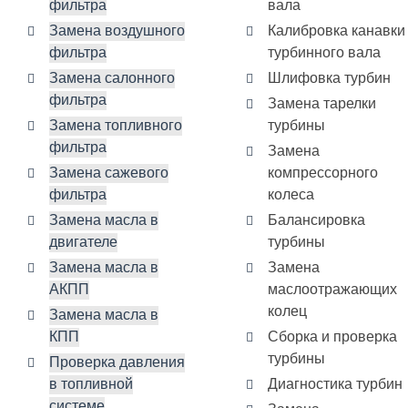
фильтра
вала
Замена воздушного
Калибровка канавки
фильтра
турбинного вала
Замена салонного
Шлифовка турбин
фильтра
Замена тарелки
Замена топливного
турбины
фильтра
Замена
Замена сажевого
компрессорного
фильтра
колеса
Замена масла в
Балансировка
двигателе
турбины
Замена масла в
Замена
АКПП
маслоотражающих
колец
Замена масла в
КПП
Сборка и проверка
турбины
Проверка давления
в топливной
Диагностика турбин
системе