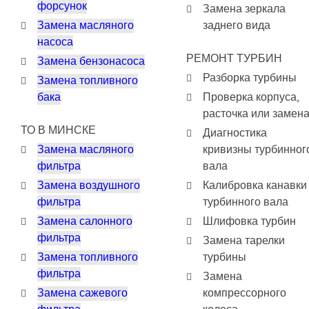
форсунок
Замена зеркала
Замена масляного
заднего вида
насоса
РЕМОНТ ТУРБИН
Замена бензонасоса
Разборка турбины
Замена топливного
бака
Проверка корпуса,
расточка или замен
ТО В МИНСКЕ
Диагностика
Замена масляного
кривизны турбинног
фильтра
вала
Замена воздушного
Калибровка канавки
фильтра
турбинного вала
Замена салонного
Шлифовка турбин
фильтра
Замена тарелки
Замена топливного
турбины
фильтра
Замена
Замена сажевого
компрессорного