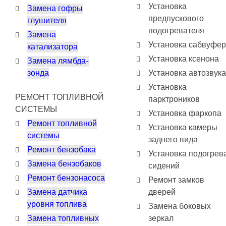
Установка
Замена гофры
предпускового
глушителя
подогревателя
Замена
Установка сабвуфе
катализатора
Установка ксенона
Замена лямбда-
зонда
Установка автозвука
Установка
РЕМОНТ ТОПЛИВНОЙ
парктроников
СИСТЕМЫ
Установка фаркопа
Ремонт топливной
Установка камеры
системы
заднего вида
Ремонт бензобака
Установка подогрев
Замена бензобаков
сидений
Ремонт бензонасоса
Ремонт замков
Замена датчика
дверей
уровня топлива
Замена боковых
Замена топливных
зеркал