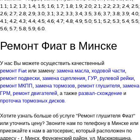
1.1; 1.2; 1.3; 1.4; 1.5; 1.6; 1.7; 1.8; 1.9; 2.0; 2.1; 2.2; 2.3; 2.4; 2.5;
2.6; 2.7; 2.8; 2.9; 3.0; 3.1; 3.2; 3.3; 3.4; 3.5; 3.6; 3.7; 3.8; 3.9; 4.0;
4.1; 4.2; 4.3; 4.4; 4.5; 4.6; 4.7; 4.8; 4.9; 5.0; 5.1; 5.2; 5.3; 5.4; 5.5;
5.6; 5.7; 5.8; 5.9; 6.0.
Ремонт Фиат в Минске
У нас Вы можете осуществить качественный
ремонт Fiat
или замену:
замена масла
,
ходовой части
,
ремонт подвески
,
замена сцепления
,
ГУР
,
рулевой рейки
,
ремонт МКПП
,
замена тормозов
,
ремонт глушителя
,
замена
ГРМ
,
ремонт двигателей
, а также
развал-схождение
и
проточка тормозных дисков
.
Хотите узнать больше об услуге "Ремонт глушителя Фиат"
или уточнить цену? Звоните нам по телефону в Минске или
приезжайте к нам в автосервис, который расположен по
адресу - г. Минск, Фрунзенский район, ул. Масюковщина,