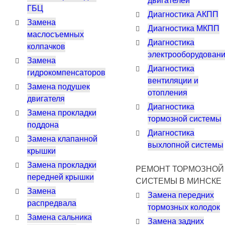
двигателей
ГБЦ
Диагностика АКПП
Замена
Диагностика МКПП
маслосъемных
Диагностика
колпачков
электрооборудован
Замена
Диагностика
гидрокомпенсаторов
вентиляции и
Замена подушек
отопления
двигателя
Диагностика
Замена прокладки
тормозной системы
поддона
Диагностика
Замена клапанной
выхлопной системы
крышки
Замена прокладки
РЕМОНТ ТОРМОЗНОЙ
передней крышки
СИСТЕМЫ В МИНСКЕ
Замена
Замена передних
распредвала
тормозных колодок
Замена сальника
Замена задних